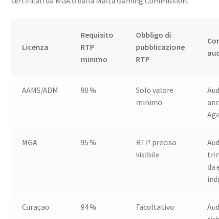
certificati da MGA o dalla Malta Gaming Commission.
Requisito
Obbligo di
Con
Licenza
RTP
pubblicazione
aud
minimo
RTP
AAMS/ADM
90 %
Solo valore
Aud
minimo
ann
Age
MGA
95 %
RTP preciso
Aud
visibile
tri
da 
ind
Curaçao
94 %
Facoltativo
Aud
ric