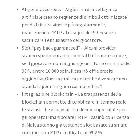
AI‑generated reels – Algoritmi di intelligenza
artificiale creano sequenze di simboli ottimizzate
per distribuire vincite più regolarmente,
mantenendo l’RTP al di sopra del 99 % senza
sacrificare l’entusiasmo del giocatore.
Slot “pay‑back guaranteed” – Alcuni provider
stanno sperimentando contratti di garanzia dove,
se il giocatore non raggiunge un ritorno minimo del
98 % entro 10.000 spin, il casinò offre crediti
aggiuntivi. Questa pratica potrebbe diventare uno
standard per i “migliori casino online”.
Integrazione blockchain – La trasparenza della
blockchain permette di pubblicare in tempo reale
le statistiche di payout, rendendo impossibile per
gli operatori manipolare l’RTP. I casinò con licenza
di Malta stanno già testando slot basate su smart
contract con RTP certificato al 99,2 %.