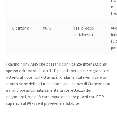
me
fre
Gibilterra
96 %
RTP preciso
Aud
su richiesta
ind
su 
per
I casinò non AAMS che operano con licenze internazionali
spesso offrono slot con RTP più alti per attrarre giocatori
attenti al ritorno. Tuttavia, è fondamentale verificare la
reputazione della giurisdizione: una licenza di Curaçao non
garantisce automaticamente la correttezza dei
pagamenti, ma può comunque ospitare giochi con RTP
superiori al 98 % se il provider è affidabile.