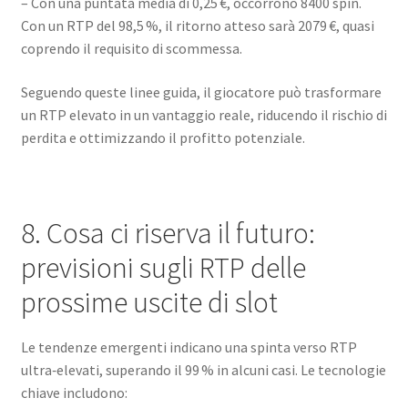
– Con una puntata media di 0,25 €, occorrono 8400 spin.
Con un RTP del 98,5 %, il ritorno atteso sarà 2079 €, quasi
coprendo il requisito di scommessa.
Seguendo queste linee guida, il giocatore può trasformare
un RTP elevato in un vantaggio reale, riducendo il rischio di
perdita e ottimizzando il profitto potenziale.
8. Cosa ci riserva il futuro:
previsioni sugli RTP delle
prossime uscite di slot
Le tendenze emergenti indicano una spinta verso RTP
ultra‑elevati, superando il 99 % in alcuni casi. Le tecnologie
chiave includono: