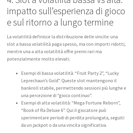
impatto sull’esperienza di gioco
e sul ritorno a lungo termine
La volatilità definisce la distribuzione delle vincite: una
slot a bassa volatilità paga spesso, ma con importi ridotti,
mentre una a alta volatilità offre premi rari ma
potenzialmente molto elevati.
Esempi di bassa volatilità: “Fruit Party 2”, “Lucky
Leprechaun’s Gold”. Queste slot mantengono il
bankroll stabile, permettendo sessioni più lunghe e
una percezione di “gioco continuo”.
Esempi di alta volatilità: “Mega Fortune Reborn”,
“Book of Ra Deluxe 6”. Qui il giocatore può
sperimentare periodi di perdita prolungata, seguiti
da un jackpot o da una vincita significativa.