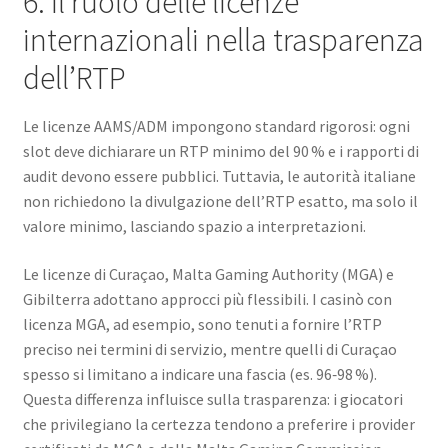
6. Il ruolo delle licenze
internazionali nella trasparenza
dell’RTP
Le licenze AAMS/ADM impongono standard rigorosi: ogni
slot deve dichiarare un RTP minimo del 90 % e i rapporti di
audit devono essere pubblici. Tuttavia, le autorità italiane
non richiedono la divulgazione dell’RTP esatto, ma solo il
valore minimo, lasciando spazio a interpretazioni.
Le licenze di Curaçao, Malta Gaming Authority (MGA) e
Gibilterra adottano approcci più flessibili. I casinò con
licenza MGA, ad esempio, sono tenuti a fornire l’RTP
preciso nei termini di servizio, mentre quelli di Curaçao
spesso si limitano a indicare una fascia (es. 96‑98 %).
Questa differenza influisce sulla trasparenza: i giocatori
che privilegiano la certezza tendono a preferire i provider