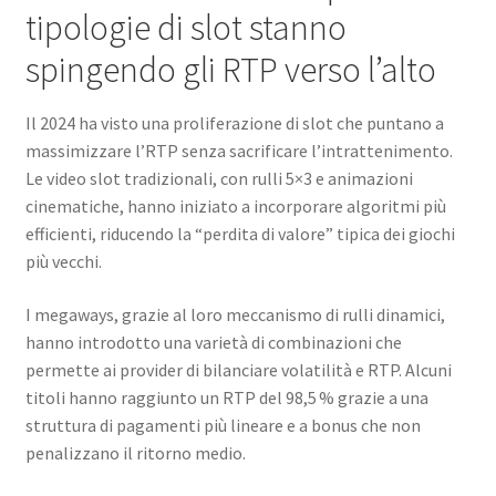
tipologie di slot stanno
spingendo gli RTP verso l’alto
Il 2024 ha visto una proliferazione di slot che puntano a
massimizzare l’RTP senza sacrificare l’intrattenimento.
Le video slot tradizionali, con rulli 5×3 e animazioni
cinematiche, hanno iniziato a incorporare algoritmi più
efficienti, riducendo la “perdita di valore” tipica dei giochi
più vecchi.
I megaways, grazie al loro meccanismo di rulli dinamici,
hanno introdotto una varietà di combinazioni che
permette ai provider di bilanciare volatilità e RTP. Alcuni
titoli hanno raggiunto un RTP del 98,5 % grazie a una
struttura di pagamenti più lineare e a bonus che non
penalizzano il ritorno medio.