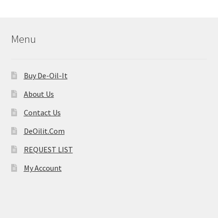
Menu
Buy De-Oil-It
About Us
Contact Us
DeOilit.Com
REQUEST LIST
My Account