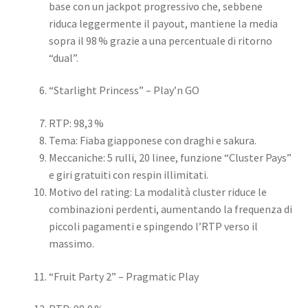
base con un jackpot progressivo che, sebbene
riduca leggermente il payout, mantiene la media
sopra il 98 % grazie a una percentuale di ritorno
“dual”.
“Starlight Princess” – Play’n GO
RTP: 98,3 %
Tema: Fiaba giapponese con draghi e sakura.
Meccaniche: 5 rulli, 20 linee, funzione “Cluster Pays”
e giri gratuiti con respin illimitati.
Motivo del rating: La modalità cluster riduce le
combinazioni perdenti, aumentando la frequenza di
piccoli pagamenti e spingendo l’RTP verso il
massimo.
“Fruit Party 2” – Pragmatic Play