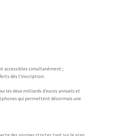
sont accessibles simultanément ;
rts dès l’inscription.
i les deux milliards d’euros annuels et
artphones qui permettent désormais une
ecte des normes strictes tant sur le plan