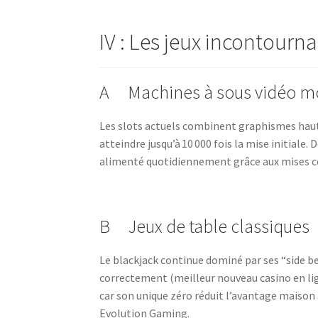
IV : Les jeux incontourn
A Machines à sous vidéo m
Les slots actuels combinent graphismes haut
atteindre jusqu’à 10 000 fois la mise initiale
alimenté quotidiennement grâce aux mises co
B Jeux de table classiques
Le blackjack continue dominé par ses “side 
correctement (meilleur nouveau casino en lig
car son unique zéro réduit l’avantage maison
Evolution Gaming.