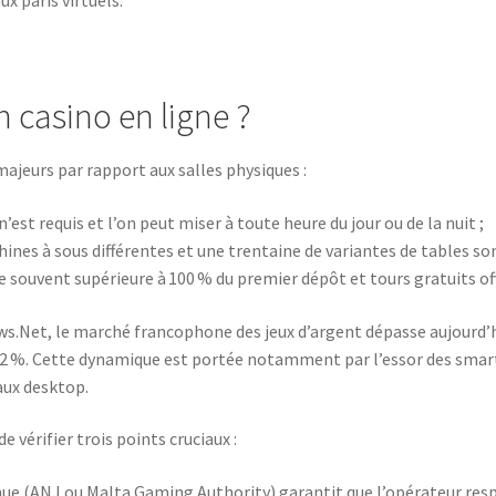
n casino en ligne ?
ajeurs par rapport aux salles physiques :
st requis et l’on peut miser à toute heure du jour ou de la nuit ;
achines à sous différentes et une trentaine de variantes de tables 
 souvent supérieure à 100 % du premier dépôt et tours gratuits offe
ws.Net, le marché francophone des jeux d’argent dépasse aujourd’hu
 12 %. Cette dynamique est portée notamment par l’essor des sm
aux desktop.
e vérifier trois points cruciaux :
nue (ANJ ou Malta Gaming Authority) garantit que l’opérateur resp