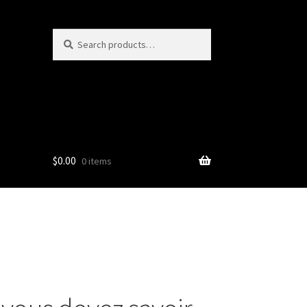
Search
Search
for:
$
0.00
0 items