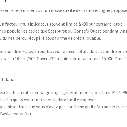
senté récemment sur un nouveau site de casino en ligne propose
n facteur multiplicateur souvent limité à x30 sur certains jeux ;
nes populaires telles que Starburst ou Gonzo’s Quest pendant ving
% du net perdu récupéré sous forme de crédit jouable.
ition dite « playthrough » : votre mise totale doit atteindre entr
‑match 100 % /500 € avec x30 requiert donc au moins 15 000 € misé
nt donc :
x exclusifs au calcul du wagering – généralement slots haut RTP >96
s afin qu’ils expirent avant la date limite imposée ;
t initial tant que vous n’avez pas confirmé qu’il n’y a aucun frais 
z Basketnews.Net.