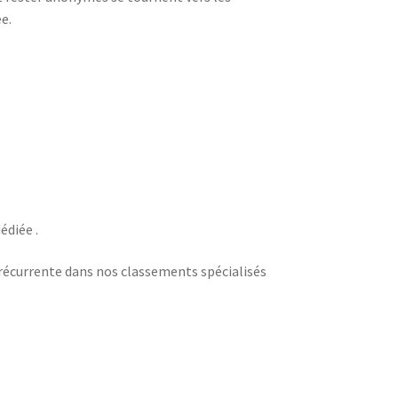
e.
édiée .
 récurrente dans nos classements spécialisés