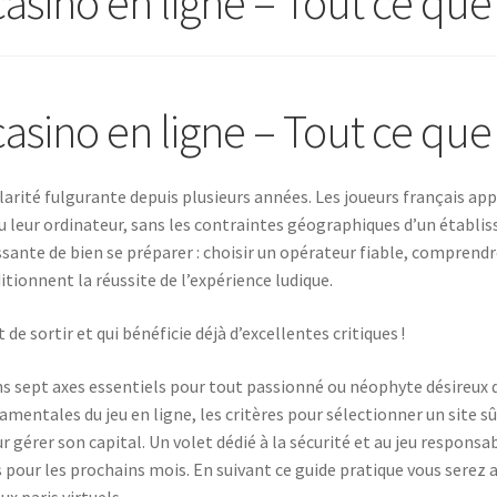
sino en ligne – Tout ce que
sino en ligne – Tout ce que
arité fulgurante depuis plusieurs années. Les joueurs français appr
u leur ordinateur, sans les contraintes géographiques d’un établi
sante de bien se préparer : choisir un opérateur fiable, comprend
ionnent la réussite de l’expérience ludique.
t de sortir et qui bénéficie déjà d’excellentes critiques !
 sept axes essentiels pour tout passionné ou néophyte désireux 
ntales du jeu en ligne, les critères pour sélectionner un site sûr,
r gérer son capital. Un volet dédié à la sécurité et au jeu respon
 pour les prochains mois. En suivant ce guide pratique vous serez
ux paris virtuels.