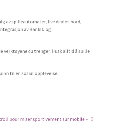
alg av spilleautomater, live dealer‑bord,
 integrasjon av BankID og
 verktøyene du trenger. Husk alltid å spille
inn til en sosial opplevelse.
kroll pour miser sportivement sur mobile »