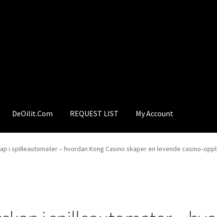
DeOilit.Com
REQUEST LIST
My Account
 Account
News
Request a Quote
sskap i spilleautomater – hvordan Kong Casino skaper en levende casino‑opp