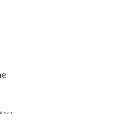
ne
aleren.