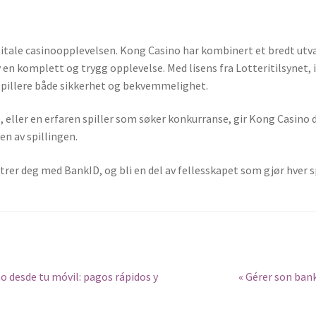
digitale casinoopplevelsen. Kong Casino har kombinert et bredt utv
by en komplett og trygg opplevelse. Med lisens fra Lotteritilsynet,
 spillere både sikkerhet og bekvemmelighet.
 eller en erfaren spiller som søker konkurranse, gir Kong Casino de
en av spillingen.
strer deg med BankID, og bli en del av fellesskapet som gjør hver sp
Next
no desde tu móvil: pagos rápidos y
« Gérer son ban
post: