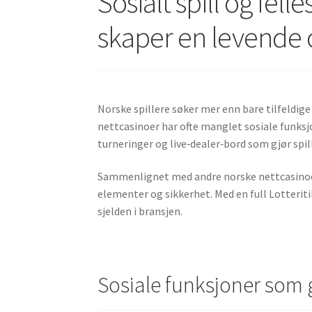
Sosialt spill og fe
skaper en levende 
Norske spillere søker mer enn bare tilfeldige
nettcasinoer har ofte manglet sosiale funksj
turneringer og live‑dealer‑bord som gjør spil
Sammenlignet med andre norske nettcasinoer, 
elementer og sikkerhet. Med en full Lotteriti
sjelden i bransjen.
Sosiale funksjoner som g