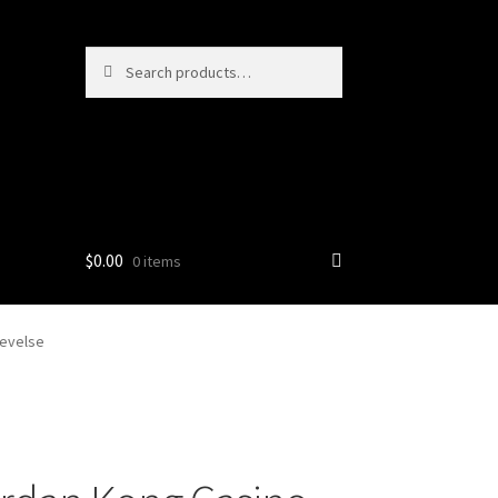
Search
Search
for:
$
0.00
0 items
levelse