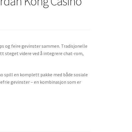
vordan Kong Casino
tips og feire gevinster sammen. Tradisjonelle
t steget videre ved å integrere chat‑rom,
no spill en komplett pakke med både sosiale
ttefrie gevinster – en kombinasjon som er