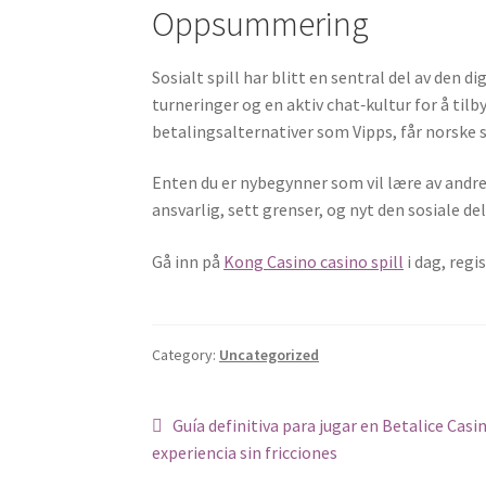
Oppsummering
Sosialt spill har blitt en sentral del av den 
turneringer og en aktiv chat‑kultur for å til
betalingsalternativer som Vipps, får norske
Enten du er nybegynner som vil lære av andre,
ansvarlig, sett grenser, og nyt den sosiale del
Gå inn på
Kong Casino casino spill
i dag, regi
Category:
Uncategorized
Post
Previous
Guía definitiva para jugar en Betalice Casi
post:
experiencia sin fricciones
navigation