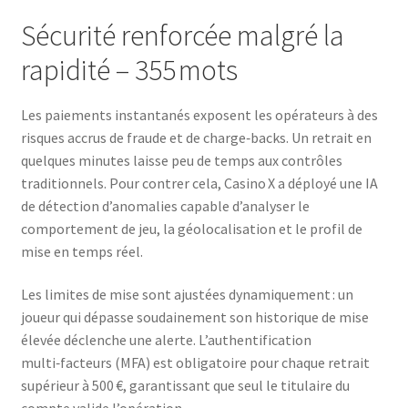
Sécurité renforcée malgré la
rapidité – 355 mots
Les paiements instantanés exposent les opérateurs à des
risques accrus de fraude et de charge‑backs. Un retrait en
quelques minutes laisse peu de temps aux contrôles
traditionnels. Pour contrer cela, Casino X a déployé une IA
de détection d’anomalies capable d’analyser le
comportement de jeu, la géolocalisation et le profil de
mise en temps réel.
Les limites de mise sont ajustées dynamiquement : un
joueur qui dépasse soudainement son historique de mise
élevée déclenche une alerte. L’authentification
multi‑facteurs (MFA) est obligatoire pour chaque retrait
supérieur à 500 €, garantissant que seul le titulaire du