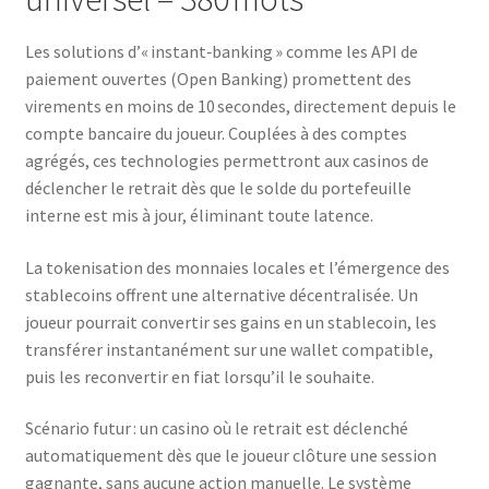
Les solutions d’« instant‑banking » comme les API de
paiement ouvertes (Open Banking) promettent des
virements en moins de 10 secondes, directement depuis le
compte bancaire du joueur. Couplées à des comptes
agrégés, ces technologies permettront aux casinos de
déclencher le retrait dès que le solde du portefeuille
interne est mis à jour, éliminant toute latence.
La tokenisation des monnaies locales et l’émergence des
stablecoins offrent une alternative décentralisée. Un
joueur pourrait convertir ses gains en un stablecoin, les
transférer instantanément sur une wallet compatible,
puis les reconvertir en fiat lorsqu’il le souhaite.
Scénario futur : un casino où le retrait est déclenché
automatiquement dès que le joueur clôture une session
gagnante, sans aucune action manuelle. Le système