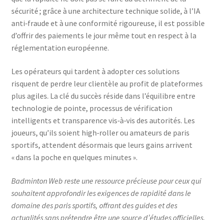
sécurité ; grâce à une architecture technique solide, à l’IA
anti‑fraude et à une conformité rigoureuse, il est possible
d’offrir des paiements le jour même tout en respect à la
réglementation européenne.
Les opérateurs qui tardent à adopter ces solutions
risquent de perdre leur clientèle au profit de plateformes
plus agiles. La clé du succès réside dans l’équilibre entre
technologie de pointe, processus de vérification
intelligents et transparence vis‑à‑vis des autorités. Les
joueurs, qu’ils soient high‑roller ou amateurs de paris
sportifs, attendent désormais que leurs gains arrivent
« dans la poche en quelques minutes ».
Badminton Web reste une ressource précieuse pour ceux qui
souhaitent approfondir les exigences de rapidité dans le
domaine des paris sportifs, offrant des guides et des
actualités sans prétendre être une source d’études officielles.