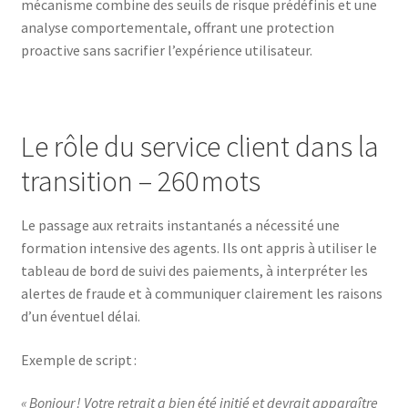
mécanisme combine des seuils de risque prédéfinis et une
analyse comportementale, offrant une protection
proactive sans sacrifier l’expérience utilisateur.
Le rôle du service client dans la
transition – 260 mots
Le passage aux retraits instantanés a nécessité une
formation intensive des agents. Ils ont appris à utiliser le
tableau de bord de suivi des paiements, à interpréter les
alertes de fraude et à communiquer clairement les raisons
d’un éventuel délai.
Exemple de script :
« Bonjour ! Votre retrait a bien été initié et devrait apparaître