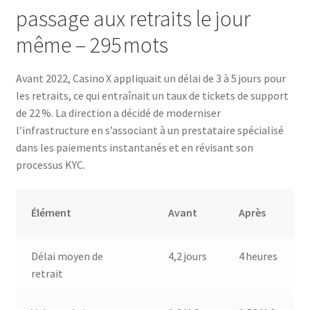
passage aux retraits le jour
même – 295 mots
Avant 2022, Casino X appliquait un délai de 3 à 5 jours pour
les retraits, ce qui entraînait un taux de tickets de support
de 22 %. La direction a décidé de moderniser
l’infrastructure en s’associant à un prestataire spécialisé
dans les paiements instantanés et en révisant son
processus KYC.
Élément
Avant
Après
Délai moyen de
4,2 jours
4 heures
retrait