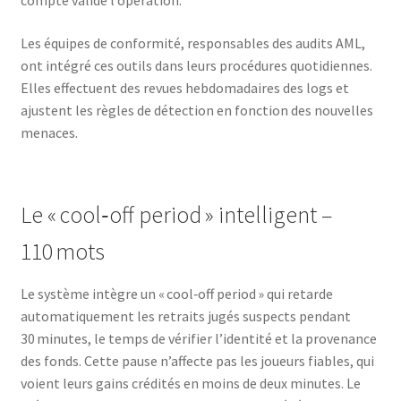
compte valide l’opération.
Les équipes de conformité, responsables des audits AML,
ont intégré ces outils dans leurs procédures quotidiennes.
Elles effectuent des revues hebdomadaires des logs et
ajustent les règles de détection en fonction des nouvelles
menaces.
Le « cool‑off period » intelligent –
110 mots
Le système intègre un « cool‑off period » qui retarde
automatiquement les retraits jugés suspects pendant
30 minutes, le temps de vérifier l’identité et la provenance
des fonds. Cette pause n’affecte pas les joueurs fiables, qui
voient leurs gains crédités en moins de deux minutes. Le