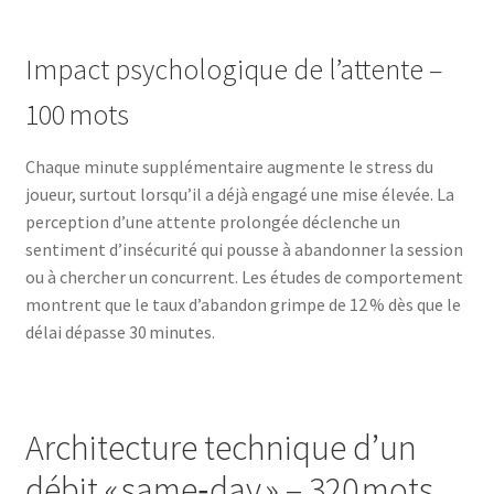
Impact psychologique de l’attente –
100 mots
Chaque minute supplémentaire augmente le stress du
joueur, surtout lorsqu’il a déjà engagé une mise élevée. La
perception d’une attente prolongée déclenche un
sentiment d’insécurité qui pousse à abandonner la session
ou à chercher un concurrent. Les études de comportement
montrent que le taux d’abandon grimpe de 12 % dès que le
délai dépasse 30 minutes.
Architecture technique d’un
débit « same‑day » – 320 mots