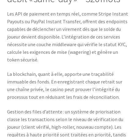
Les API de paiement en temps réel, comme Stripe Instant
Payouts ou PayPal Instant Transfer, offrent des endpoints
capables de déclencher un virement dès que le solde du
joueur devient disponible. L’intégration de ces services
nécessite une couche middleware qui vérifie le statut KYC,
calcule les exigences de mise (wagering) et génère un
token sécurisé.
La blockchain, quant à elle, apporte une traçabilité
immuable des fonds. En enregistrant chaque retrait sur
une chaîne privée, le casino peut prouver l’intégrité du
processus tout en réduisant les frais de réconciliation.
Gestion des files d’attente : un système de priorisation
classe les transactions selon le niveau de vérification du
joueur (client vérifié, high‑roller, nouveau compte). Les
requêtes à haute priorité sont traitées en priorité, tandis