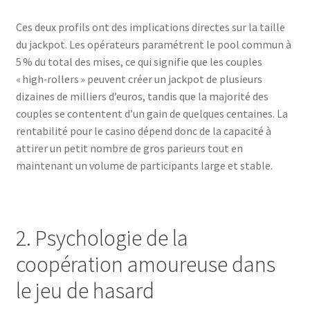
Ces deux profils ont des implications directes sur la taille
du jackpot. Les opérateurs paramétrent le pool commun à
5 % du total des mises, ce qui signifie que les couples
« high‑rollers » peuvent créer un jackpot de plusieurs
dizaines de milliers d’euros, tandis que la majorité des
couples se contentent d’un gain de quelques centaines. La
rentabilité pour le casino dépend donc de la capacité à
attirer un petit nombre de gros parieurs tout en
maintenant un volume de participants large et stable.
2. Psychologie de la
coopération amoureuse dans
le jeu de hasard