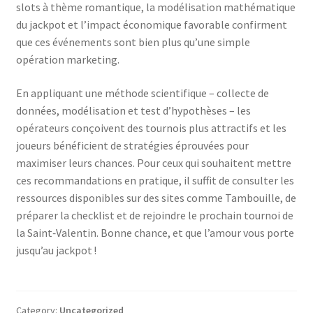
slots à thème romantique, la modélisation mathématique
du jackpot et l’impact économique favorable confirment
que ces événements sont bien plus qu’une simple
opération marketing.
En appliquant une méthode scientifique – collecte de
données, modélisation et test d’hypothèses – les
opérateurs conçoivent des tournois plus attractifs et les
joueurs bénéficient de stratégies éprouvées pour
maximiser leurs chances. Pour ceux qui souhaitent mettre
ces recommandations en pratique, il suffit de consulter les
ressources disponibles sur des sites comme Tambouille, de
préparer la checklist et de rejoindre le prochain tournoi de
la Saint‑Valentin. Bonne chance, et que l’amour vous porte
jusqu’au jackpot !
Category:
Uncategorized