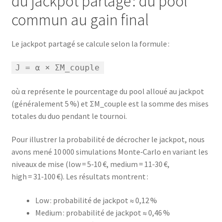
du jackpot partagé : du pool
commun au gain final
Le jackpot partagé se calcule selon la formule :
J = α × ΣM_couple
où α représente le pourcentage du pool alloué au jackpot
(généralement 5 %) et ΣM_couple est la somme des mises
totales du duo pendant le tournoi.
Pour illustrer la probabilité de décrocher le jackpot, nous
avons mené 10 000 simulations Monte‑Carlo en variant les
niveaux de mise (low = 5‑10 €, medium = 11‑30 €,
high = 31‑100 €). Les résultats montrent :
Low : probabilité de jackpot ≈ 0,12 %
Medium : probabilité de jackpot ≈ 0,46 %