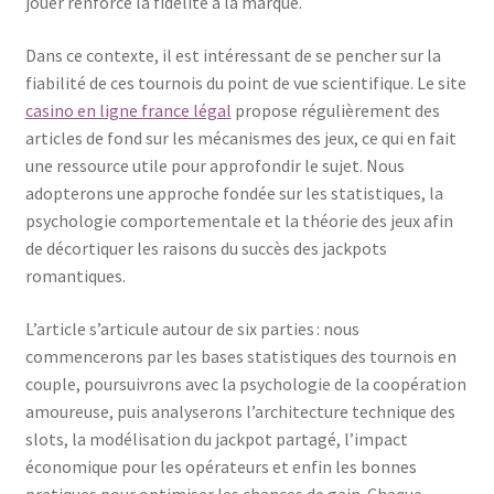
jouer renforce la fidélité à la marque.
Dans ce contexte, il est intéressant de se pencher sur la
fiabilité de ces tournois du point de vue scientifique. Le site
casino en ligne france légal
propose régulièrement des
articles de fond sur les mécanismes des jeux, ce qui en fait
une ressource utile pour approfondir le sujet. Nous
adopterons une approche fondée sur les statistiques, la
psychologie comportementale et la théorie des jeux afin
de décortiquer les raisons du succès des jackpots
romantiques.
L’article s’articule autour de six parties : nous
commencerons par les bases statistiques des tournois en
couple, poursuivrons avec la psychologie de la coopération
amoureuse, puis analyserons l’architecture technique des
slots, la modélisation du jackpot partagé, l’impact
économique pour les opérateurs et enfin les bonnes
pratiques pour optimiser les chances de gain. Chaque