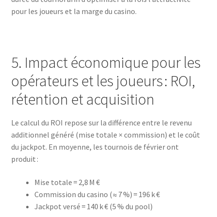
pour les joueurs et la marge du casino.
5. Impact économique pour les
opérateurs et les joueurs : ROI,
rétention et acquisition
Le calcul du ROI repose sur la différence entre le revenu
additionnel généré (mise totale × commission) et le coût
du jackpot. En moyenne, les tournois de février ont
produit :
Mise totale = 2,8 M €
Commission du casino (≈ 7 %) = 196 k €
Jackpot versé = 140 k € (5 % du pool)