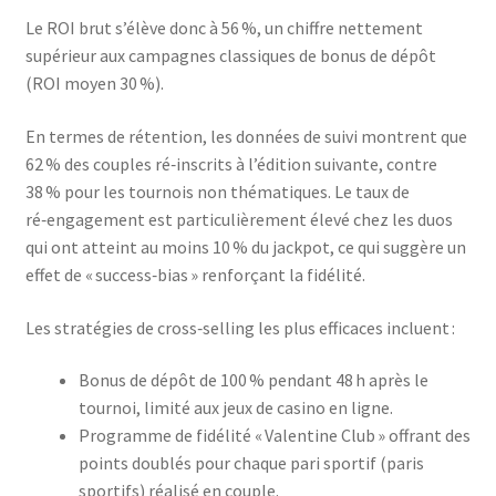
Le ROI brut s’élève donc à 56 %, un chiffre nettement
supérieur aux campagnes classiques de bonus de dépôt
(ROI moyen 30 %).
En termes de rétention, les données de suivi montrent que
62 % des couples ré‑inscrits à l’édition suivante, contre
38 % pour les tournois non thématiques. Le taux de
ré‑engagement est particulièrement élevé chez les duos
qui ont atteint au moins 10 % du jackpot, ce qui suggère un
effet de « success‑bias » renforçant la fidélité.
Les stratégies de cross‑selling les plus efficaces incluent :
Bonus de dépôt de 100 % pendant 48 h après le
tournoi, limité aux jeux de casino en ligne.
Programme de fidélité « Valentine Club » offrant des
points doublés pour chaque pari sportif (paris
sportifs) réalisé en couple.