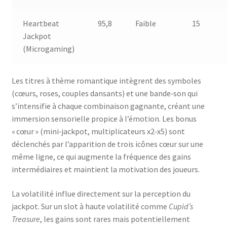
Heartbeat
95,8
Faible
15
Jackpot
(Microgaming)
Les titres à thème romantique intègrent des symboles
(cœurs, roses, couples dansants) et une bande‑son qui
s’intensifie à chaque combinaison gagnante, créant une
immersion sensorielle propice à l’émotion. Les bonus
« cœur » (mini‑jackpot, multiplicateurs x2‑x5) sont
déclenchés par l’apparition de trois icônes cœur sur une
même ligne, ce qui augmente la fréquence des gains
intermédiaires et maintient la motivation des joueurs.
La volatilité influe directement sur la perception du
jackpot. Sur un slot à haute volatilité comme
Cupid’s
Treasure
, les gains sont rares mais potentiellement