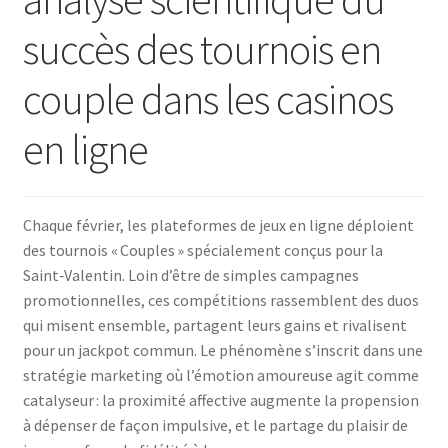
succès des tournois en
News
couple dans les casinos
Request a Quote
en ligne
Chaque février, les plateformes de jeux en ligne déploient
des tournois « Couples » spécialement conçus pour la
Saint‑Valentin. Loin d’être de simples campagnes
promotionnelles, ces compétitions rassemblent des duos
qui misent ensemble, partagent leurs gains et rivalisent
pour un jackpot commun. Le phénomène s’inscrit dans une
stratégie marketing où l’émotion amoureuse agit comme
catalyseur : la proximité affective augmente la propension
à dépenser de façon impulsive, et le partage du plaisir de