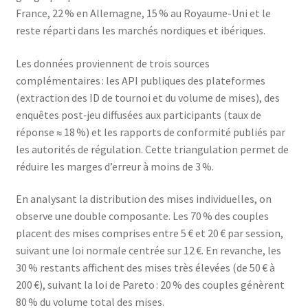
France, 22 % en Allemagne, 15 % au Royaume-Uni et le
reste réparti dans les marchés nordiques et ibériques.
Les données proviennent de trois sources
complémentaires : les API publiques des plateformes
(extraction des ID de tournoi et du volume de mises), des
enquêtes post‑jeu diffusées aux participants (taux de
réponse ≈ 18 %) et les rapports de conformité publiés par
les autorités de régulation. Cette triangulation permet de
réduire les marges d’erreur à moins de 3 %.
En analysant la distribution des mises individuelles, on
observe une double composante. Les 70 % des couples
placent des mises comprises entre 5 € et 20 € par session,
suivant une loi normale centrée sur 12 €. En revanche, les
30 % restants affichent des mises très élevées (de 50 € à
200 €), suivant la loi de Pareto : 20 % des couples génèrent
80 % du volume total des mises.