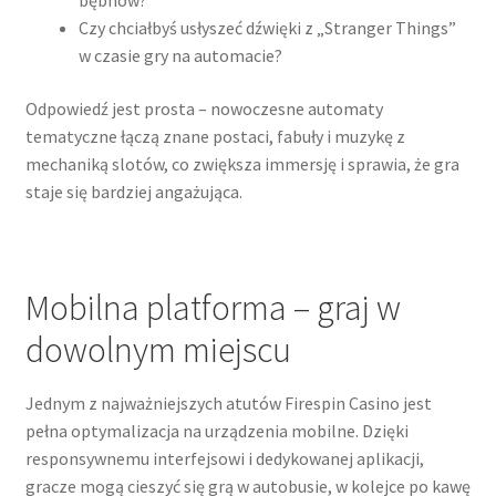
Czy chciałbyś usłyszeć dźwięki z „Stranger Things”
w czasie gry na automacie?
Odpowiedź jest prosta – nowoczesne automaty
tematyczne łączą znane postaci, fabuły i muzykę z
mechaniką slotów, co zwiększa immersję i sprawia, że gra
staje się bardziej angażująca.
Mobilna platforma – graj w
dowolnym miejscu
Jednym z najważniejszych atutów Firespin Casino jest
pełna optymalizacja na urządzenia mobilne. Dzięki
responsywnemu interfejsowi i dedykowanej aplikacji,
gracze mogą cieszyć się grą w autobusie, w kolejce po kawę