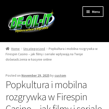
Skip
Skip
Menu
to
to
navigation
content
Home
Home
Uncategorized
Popkultura i mobilna rozgrywka w
Firespin Casino – jak filmy i seriale wpływają na Twoje
About Us
doświadczenia w kasynie online
Cart
Posted on
November 29, 2025
by
custom
Popkultura i mobilna
Checkout
rozgrywka w Firespin
Contact Us
Casino – jak filmy i seriale
My Account