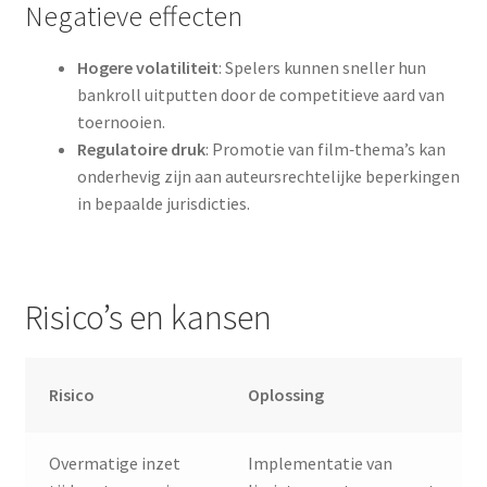
Negatieve effecten
Hogere volatiliteit
: Spelers kunnen sneller hun
bankroll uitputten door de competitieve aard van
toernooien.
Regulatoire druk
: Promotie van film‑thema’s kan
onderhevig zijn aan auteursrechtelijke beperkingen
in bepaalde jurisdicties.
Risico’s en kansen
Risico
Oplossing
Overmatige inzet
Implementatie van