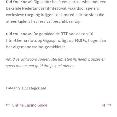
Did You Know?
Gigaspinz heeft een partnership met een
bekende Nederlandse filmfestival, waardoor spelers
exclusieve toegang krijgen tot limited‑edition slots die
alleen tijdens het festival beschikbaar zijn.
Did You Know?
De gemiddelde RTP van de top‑10
film‑thema slots op Gigaspinz ligt op
96,8 %
, hoger dan
het algemene casino‑gemiddelde.
Altijd verantwoord spelen: stel limieten in, neem pauzes en
speel alleen met geld dat je kunt missen.
Category:
Uncategorized
Post
Previous
Next
Online Casino Guide
M
post:
post:
navigation