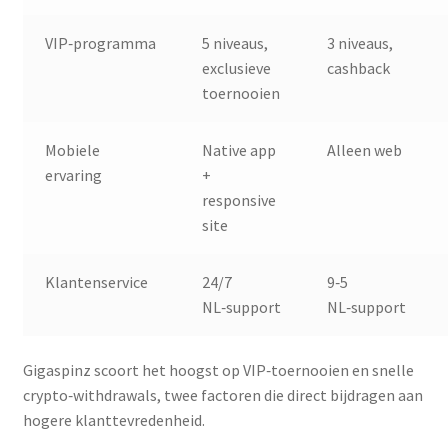
VIP‑programma
5 niveaus,
3 niveaus,
exclusieve
cashback
toernooien
Mobiele
Native app
Alleen web
ervaring
+
responsive
site
Klantenservice
24/7
9‑5
NL‑support
NL‑support
Gigaspinz scoort het hoogst op VIP‑toernooien en snelle
crypto‑withdrawals, twee factoren die direct bijdragen aan
hogere klanttevredenheid.