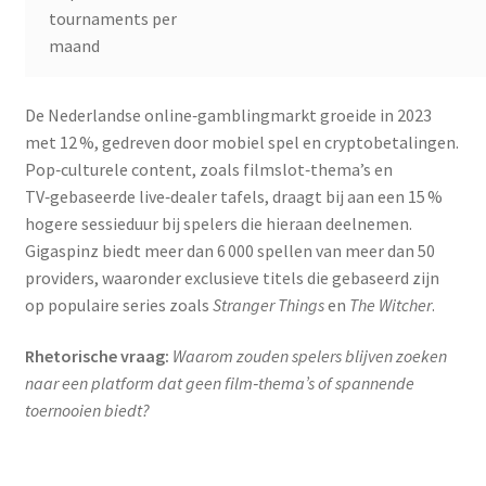
tournaments per
maand
De Nederlandse online‑gamblingmarkt groeide in 2023
met 12 %, gedreven door mobiel spel en cryptobetalingen.
Pop‑culturele content, zoals filmslot‑thema’s en
TV‑gebaseerde live‑dealer tafels, draagt bij aan een 15 %
hogere sessieduur bij spelers die hieraan deelnemen.
Gigaspinz biedt meer dan 6 000 spellen van meer dan 50
providers, waaronder exclusieve titels die gebaseerd zijn
op populaire series zoals
Stranger Things
en
The Witcher
.
Rhetorische vraag:
Waarom zouden spelers blijven zoeken
naar een platform dat geen film‑thema’s of spannende
toernooien biedt?