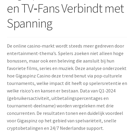
en TV‑Fans Verbindt met
News
Spanning
Request a Quote
De online casino‑markt wordt steeds meer gedreven door
entertainment‑thema’s. Spelers zoeken niet alleen hoge
bonussen, maar ook een beleving die aansluit bij hun
favoriete films, series en muziek. Deze analyse onderzoekt
hoe Gigaspinz Casino deze trend benut via pop‑culturele
tournaments, welke impact dit heeft op spelersretentie en
welke risico’s en kansen er bestaan. Data van Q1‑2024
(gebruikersactiviteit, uitbetalingspercentages en
tournament‑deelname) worden vergeleken met drie
concurrenten. De resultaten tonen een duidelijk voordeel
voor Gigaspinz op het gebied van spelvariëteit, snelle
cryptobetalingen en 24/7 Nederlandse support.