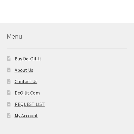
Menu
Buy De-Oil-It
About Us
Contact Us
DeOilit.Com
REQUEST LIST
My Account