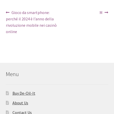
Post
Previous
Next
Gioco da smartphone:
M
post:
post:
perché il 2024 è l’anno della
navigation
rivoluzione mobile nei casinò
online
Menu
Buy De-Oil-It
About Us
Contact Us