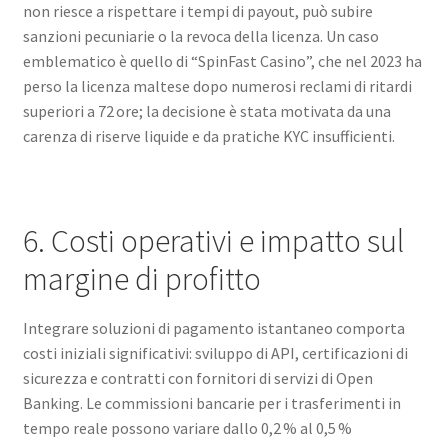
non riesce a rispettare i tempi di payout, può subire
sanzioni pecuniarie o la revoca della licenza. Un caso
emblematico è quello di “SpinFast Casino”, che nel 2023 ha
perso la licenza maltese dopo numerosi reclami di ritardi
superiori a 72 ore; la decisione è stata motivata da una
carenza di riserve liquide e da pratiche KYC insufficienti.
6. Costi operativi e impatto sul
margine di profitto
Integrare soluzioni di pagamento istantaneo comporta
costi iniziali significativi: sviluppo di API, certificazioni di
sicurezza e contratti con fornitori di servizi di Open
Banking. Le commissioni bancarie per i trasferimenti in
tempo reale possono variare dallo 0,2 % al 0,5 %