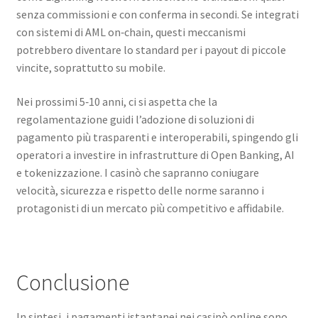
senza commissioni e con conferma in secondi. Se integrati
con sistemi di AML on‑chain, questi meccanismi
potrebbero diventare lo standard per i payout di piccole
vincite, soprattutto su mobile.
Nei prossimi 5‑10 anni, ci si aspetta che la
regolamentazione guidi l’adozione di soluzioni di
pagamento più trasparenti e interoperabili, spingendo gli
operatori a investire in infrastrutture di Open Banking, AI
e tokenizzazione. I casinò che sapranno coniugare
velocità, sicurezza e rispetto delle norme saranno i
protagonisti di un mercato più competitivo e affidabile.
Conclusione
In sintesi, i pagamenti istantanei nei casinò online sono