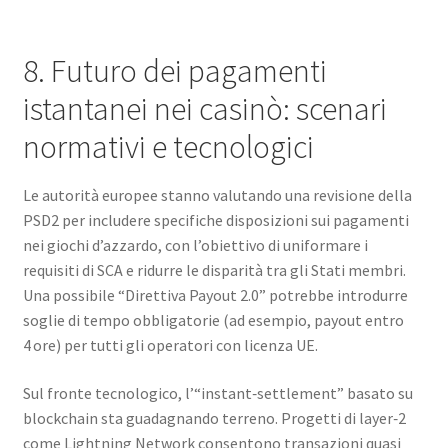
8. Futuro dei pagamenti
istantanei nei casinò: scenari
normativi e tecnologici
Le autorità europee stanno valutando una revisione della
PSD2 per includere specifiche disposizioni sui pagamenti
nei giochi d’azzardo, con l’obiettivo di uniformare i
requisiti di SCA e ridurre le disparità tra gli Stati membri.
Una possibile “Direttiva Payout 2.0” potrebbe introdurre
soglie di tempo obbligatorie (ad esempio, payout entro
4 ore) per tutti gli operatori con licenza UE.
Sul fronte tecnologico, l’“instant‑settlement” basato su
blockchain sta guadagnando terreno. Progetti di layer‑2
come Lightning Network consentono transazioni quasi