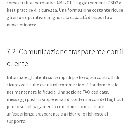
semestrali su normativa AML/CTF, aggiornamenti PSD2 e
best practice di sicurezza. Una formazione costante riduce
gli errori operativi e migliora la capacità di risposta a
nuove minacce.
7.2. Comunicazione trasparente con il
cliente
Informare gli utenti sui tempi di prelievo, sui controlli di
sicurezza e sulle eventuali commissioni è fondamentale
per mantenere la fiducia. Una sezione FAQ dedicata,
messaggi push in-app e email di conferma con dettagli sul
percorso del pagamento contribuiscono a creare
un’esperienza trasparente e a ridurre le richieste di
supporto.