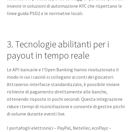
investe in soluzioni di automazione KYC che rispettano le
linee guida PSD2 e le normative locali.
3. Tecnologie abilitanti per i
payout in tempo reale
Le API bancarie e l’Open Banking hanno rivoluzionato il
modo in cui i casinò si collegano ai conti dei giocatori.
Attraverso interfacce standardizzate, è possibile inviare
richieste di pagamento direttamente alle banche,
ottenendo risposte in pochi secondi. Questa integrazione
riduce i tempi di riconciliazione e consente di gestire picchi
di volume durante eventi live.
I portafogli elettronici – PayPal, Neteller, ecoPayz –