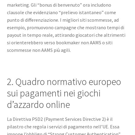
marketing. Gli “bonus di benvenuto” ora includono
clausole che evidenziano “prelievo istantaneo” come
punto di differenziazione. I migliori siti scommesse, ad
esempio, promuovono campagne che mostrano tempi di
payout in tempo reale, attirando giocatori che altrimenti
si orienterebbero verso bookmaker non AAMS o siti
scommesse non AAMS più agili.
2. Quadro normativo europeo
sui pagamenti nei giochi
d’azzardo online
La Direttiva PSD2 (Payment Services Directive 2) è il
pilastro che regola i servizi di pagamento nell’UE. Essa
impone l’obbligo di “Strong Customer Authentication”