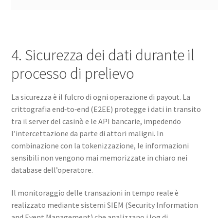
4. Sicurezza dei dati durante il
processo di prelievo
La sicurezza è il fulcro di ogni operazione di payout. La
crittografia end‑to‑end (E2EE) protegge i dati in transito
tra il server del casinò e le API bancarie, impedendo
l’intercettazione da parte di attori maligni. In
combinazione con la tokenizzazione, le informazioni
sensibili non vengono mai memorizzate in chiaro nei
database dell’operatore.
Il monitoraggio delle transazioni in tempo reale è
realizzato mediante sistemi SIEM (Security Information
and Event Management) che analizzano i log di