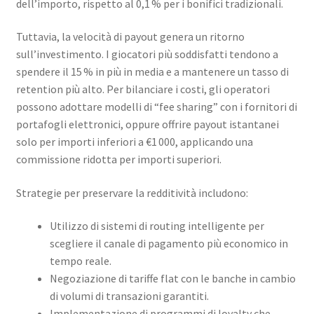
dell’importo, rispetto al 0,1 % per i bonifici tradizionali.
Tuttavia, la velocità di payout genera un ritorno
sull’investimento. I giocatori più soddisfatti tendono a
spendere il 15 % in più in media e a mantenere un tasso di
retention più alto. Per bilanciare i costi, gli operatori
possono adottare modelli di “fee sharing” con i fornitori di
portafogli elettronici, oppure offrire payout istantanei
solo per importi inferiori a €1 000, applicando una
commissione ridotta per importi superiori.
Strategie per preservare la redditività includono:
Utilizzo di sistemi di routing intelligente per
scegliere il canale di pagamento più economico in
tempo reale.
Negoziazione di tariffe flat con le banche in cambio
di volumi di transazioni garantiti.
Implementazione di programmi di loyalty che