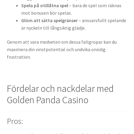
Spela på otillåtna spel
– bara de spel som räknas
mot bonusen bör spelas.
Glöm att sätta spelgränser
– ansvarsfullt spelande
är nyckeln till långsiktig glädje.
Genom att vara medveten om dessa fallgropar kan du
maximera din vinstpotential och undvika onödig
frustration.
Fördelar och nackdelar med
Golden Panda Casino
Pros: