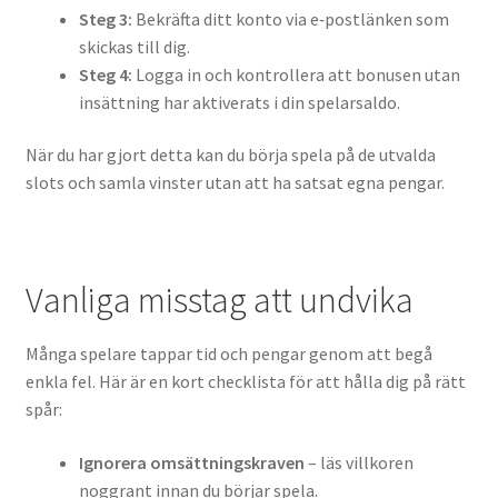
Steg 3:
Bekräfta ditt konto via e‑postlänken som
skickas till dig.
Steg 4:
Logga in och kontrollera att bonusen utan
insättning har aktiverats i din spelarsaldo.
När du har gjort detta kan du börja spela på de utvalda
slots och samla vinster utan att ha satsat egna pengar.
Vanliga misstag att undvika
Många spelare tappar tid och pengar genom att begå
enkla fel. Här är en kort checklista för att hålla dig på rätt
spår:
Ignorera omsättningskraven
– läs villkoren
noggrant innan du börjar spela.