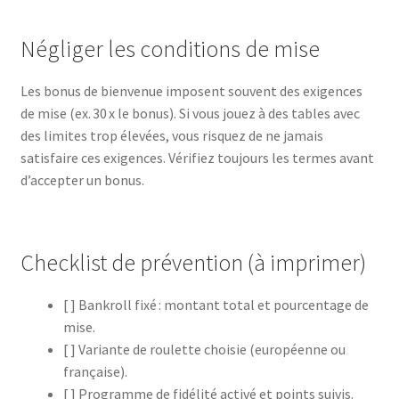
Négliger les conditions de mise
Les bonus de bienvenue imposent souvent des exigences
de mise (ex. 30 x le bonus). Si vous jouez à des tables avec
des limites trop élevées, vous risquez de ne jamais
satisfaire ces exigences. Vérifiez toujours les termes avant
d’accepter un bonus.
Checklist de prévention (à imprimer)
[ ] Bankroll fixé : montant total et pourcentage de
mise.
[ ] Variante de roulette choisie (européenne ou
française).
[ ] Programme de fidélité activé et points suivis.