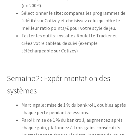
(ex. 200 €).
Sélectionner le site : comparez les programmes de
fidélité sur Colizey et choisissez celui qui offre le
meilleur ratio points/€ pour votre style de jeu.
Tester les outils : installez Roulette Tracker et
créez votre tableau de suivi (exemple
téléchargeable sur Colizey).
Semaine 2 : Expérimentation des
systèmes
Martingale : mise de 1 % du bankroll, doublez après
chaque perte pendant 5 sessions.
Paroli : mise de 1 % du bankroll, augmentez après
chaque gain, plafonnez à trois gains consécutifs.