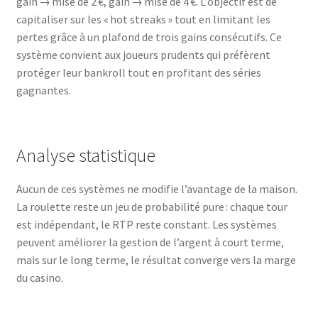
gain → mise de 2 €, gain → mise de 4 €. L’objectif est de
capitaliser sur les « hot streaks » tout en limitant les
pertes grâce à un plafond de trois gains consécutifs. Ce
système convient aux joueurs prudents qui préfèrent
protéger leur bankroll tout en profitant des séries
gagnantes.
Analyse statistique
Aucun de ces systèmes ne modifie l’avantage de la maison.
La roulette reste un jeu de probabilité pure : chaque tour
est indépendant, le RTP reste constant. Les systèmes
peuvent améliorer la gestion de l’argent à court terme,
mais sur le long terme, le résultat converge vers la marge
du casino.