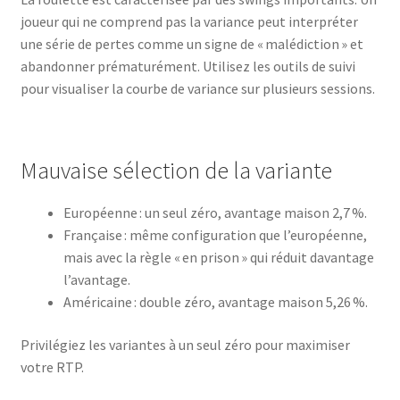
joueur qui ne comprend pas la variance peut interpréter
une série de pertes comme un signe de « malédiction » et
abandonner prématurément. Utilisez les outils de suivi
pour visualiser la courbe de variance sur plusieurs sessions.
Mauvaise sélection de la variante
Européenne : un seul zéro, avantage maison 2,7 %.
Française : même configuration que l’européenne,
mais avec la règle « en prison » qui réduit davantage
l’avantage.
Américaine : double zéro, avantage maison 5,26 %.
Privilégiez les variantes à un seul zéro pour maximiser
votre RTP.