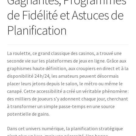
de Fidélité et Astuces de
News
Planification
Request a Quote
La roulette, ce grand classique des casinos, a trouvé une
seconde vie sur les plateformes de jeux en ligne. Grâce aux
graphismes haute définition, aux croupiers en direct et à la
disponibilité 24 h/24, les amateurs peuvent désormais
placer leurs jetons depuis le salon, le métro ou même le
canapé. Cette accessibilité a créé un véritable phénomène :
des milliers de joueurs s’y adonnent chaque jour, cherchant
à transformer un simple passe‑temps en une source
potentielle de gains.
Dans cet univers numérique, la planification stratégique
n’est plus un luxe, mais une nécessité. Une bonne