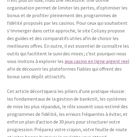
organisation permet de limiter les pertes, d’optimiser les
bonus et de profiter pleinement des programmes de
fidélité proposés par les casinos. Pour ceux qui souhaitent
s’immerger dans cette approche, le site Colizey propose
des guides et des comparatifs utiles afin de choisir les
meilleures offres. En outre, il est essentiel de connaître les
outils qui facilitent le suivi des mises ; c’est pourquoi nous
vous invitons à explorer les
jeux casino en ligne argent reel
afin de découvrir les plateformes fiables qui offrent des
bonus sans dépôt attractifs.
Cet article décortiquera les piliers d’une pratique réussie :
les fondamentaux de la gestion de bankroll, les systèmes
de mise les plus répandus, le rôle souvent sous‑estimé des
programmes de fidélité, les erreurs fréquentes à éviter, et
enfin un plan d’action de 30 jours pour structurer votre
progression. Préparez votre crayon, votre feuille de route
et votre bonne humeur ; la roulette vous attend.