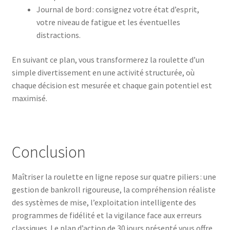
Journal de bord : consignez votre état d’esprit,
votre niveau de fatigue et les éventuelles
distractions.
En suivant ce plan, vous transformerez la roulette d’un
simple divertissement en une activité structurée, où
chaque décision est mesurée et chaque gain potentiel est
maximisé.
Conclusion
Maîtriser la roulette en ligne repose sur quatre piliers : une
gestion de bankroll rigoureuse, la compréhension réaliste
des systèmes de mise, l’exploitation intelligente des
programmes de fidélité et la vigilance face aux erreurs
classiques. Le plan d’action de 30 jours présenté vous offre