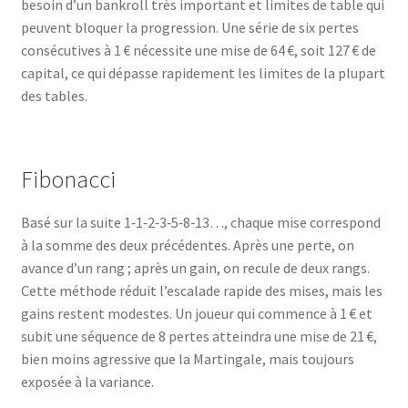
besoin d’un bankroll très important et limites de table qui
peuvent bloquer la progression. Une série de six pertes
consécutives à 1 € nécessite une mise de 64 €, soit 127 € de
capital, ce qui dépasse rapidement les limites de la plupart
des tables.
Fibonacci
Basé sur la suite 1‑1‑2‑3‑5‑8‑13…, chaque mise correspond
à la somme des deux précédentes. Après une perte, on
avance d’un rang ; après un gain, on recule de deux rangs.
Cette méthode réduit l’escalade rapide des mises, mais les
gains restent modestes. Un joueur qui commence à 1 € et
subit une séquence de 8 pertes atteindra une mise de 21 €,
bien moins agressive que la Martingale, mais toujours
exposée à la variance.