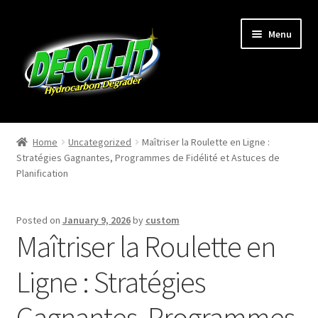
Skip
Skip
Menu
to
to
navigation
content
Home
Home
Uncategorized
Maîtriser la Roulette en Ligne :
Stratégies Gagnantes, Programmes de Fidélité et Astuces de
About Us
Planification
Cart
Posted on
January 9, 2026
by
custom
Maîtriser la Roulette en
Checkout
Ligne : Stratégies
Contact Us
Gagnantes, Programmes
My Account