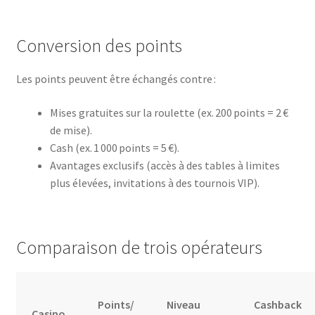
Conversion des points
Les points peuvent être échangés contre :
Mises gratuites sur la roulette (ex. 200 points = 2 €
de mise).
Cash (ex. 1 000 points = 5 €).
Avantages exclusifs (accès à des tables à limites
plus élevées, invitations à des tournois VIP).
Comparaison de trois opérateurs
Points/
Niveau
Cashback
Casino