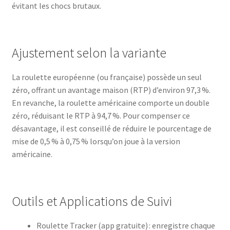
évitant les chocs brutaux.
Ajustement selon la variante
La roulette européenne (ou française) possède un seul
zéro, offrant un avantage maison (RTP) d’environ 97,3 %.
En revanche, la roulette américaine comporte un double
zéro, réduisant le RTP à 94,7 %. Pour compenser ce
désavantage, il est conseillé de réduire le pourcentage de
mise de 0,5 % à 0,75 % lorsqu’on joue à la version
américaine.
Outils et Applications de Suivi
Roulette Tracker (app gratuite) : enregistre chaque