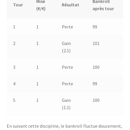
Mise
Bankroll
Tour
Résultat
(€/€)
après tour
1
1
Perte
99
2
1
Gain
101
(2:1)
3
1
Perte
100
4
1
Perte
99
5
1
Gain
100
(1:1)
En suivant cette discipline, le bankroll fluctue doucement,