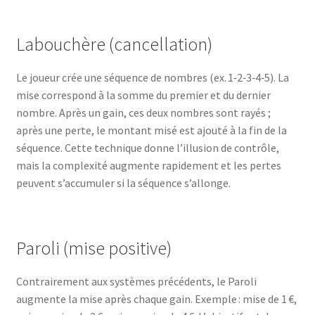
Labouchère (cancellation)
Le joueur crée une séquence de nombres (ex. 1‑2‑3‑4‑5). La
mise correspond à la somme du premier et du dernier
nombre. Après un gain, ces deux nombres sont rayés ;
après une perte, le montant misé est ajouté à la fin de la
séquence. Cette technique donne l’illusion de contrôle,
mais la complexité augmente rapidement et les pertes
peuvent s’accumuler si la séquence s’allonge.
Paroli (mise positive)
Contrairement aux systèmes précédents, le Paroli
augmente la mise après chaque gain. Exemple : mise de 1 €,