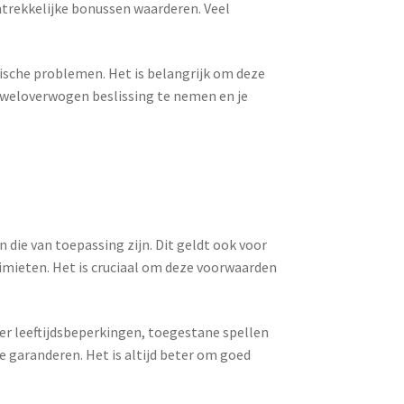
antrekkelijke bonussen waarderen. Veel
nische problemen. Het is belangrijk om deze
 weloverwogen beslissing te nemen en je
 die van toepassing zijn. Dit geldt ook voor
limieten. Het is cruciaal om deze voorwaarden
er leeftijdsbeperkingen, toegestane spellen
e garanderen. Het is altijd beter om goed