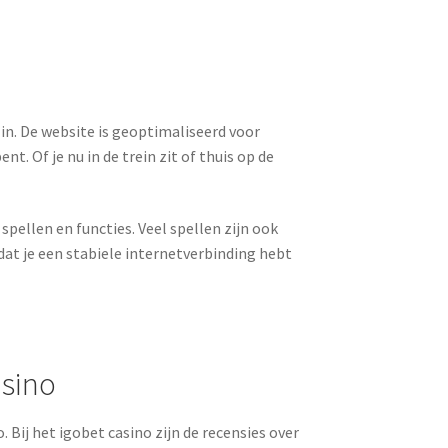
in. De website is geoptimaliseerd voor
. Of je nu in de trein zit of thuis op de
spellen en functies. Veel spellen zijn ook
dat je een stabiele internetverbinding hebt
asino
. Bij het igobet casino zijn de recensies over