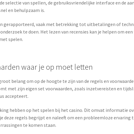
de selectie van spellen, de gebruiksvriendelijke interface en de a
snel en behulpzaam is.
gen gerapporteerd, vaak met betrekking tot uitbetalingen of tech
 onderzoek te doen. Het lezen van recensies kan je helpen om een
met spelen.
aarden waar je op moet letten
n groot belang om op de hoogte te zijn van de regels en voorwaarden
mt met zijn eigen set voorwaarden, zoals inzetvereisten en tijds
us accepteert.
king hebben op het spelen bij het casino. Dit omvat informatie ov
je deze regels begrijpt en naleeft om een probleemloze ervaring t
errassingen te komen staan.