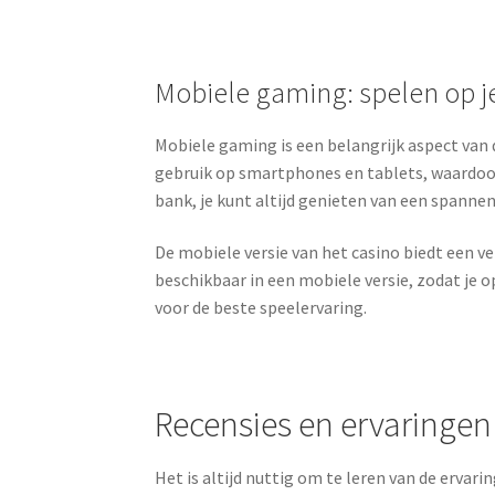
Mobiele gaming: spelen op je
Mobiele gaming is een belangrijk aspect van 
gebruik op smartphones en tablets, waardoor j
bank, je kunt altijd genieten van een spannen
De mobiele versie van het casino biedt een ve
beschikbaar in een mobiele versie, zodat je o
voor de beste speelervaring.
Recensies en ervaringen 
Het is altijd nuttig om te leren van de ervari