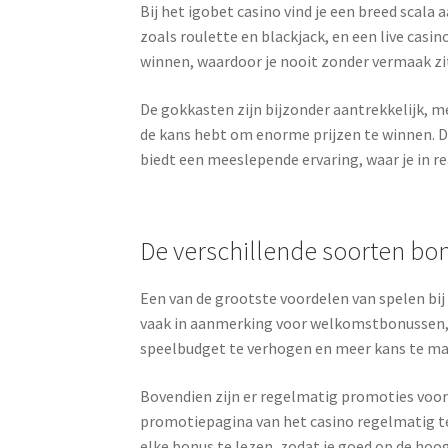
Bij het igobet casino vind je een breed scala
zoals roulette en blackjack, en een live casi
winnen, waardoor je nooit zonder vermaak zi
De gokkasten zijn bijzonder aantrekkelijk, m
de kans hebt om enorme prijzen te winnen. De 
biedt een meeslepende ervaring, waar je in 
De verschillende soorten bo
Een van de grootste voordelen van spelen bij
vaak in aanmerking voor welkomstbonussen, d
speelbudget te verhogen en meer kans te ma
Bovendien zijn er regelmatig promoties voor
promotiepagina van het casino regelmatig te
elke bonus te lezen, zodat je goed op de hoo