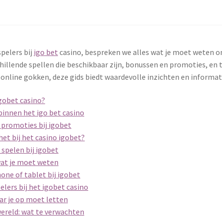
pelers bij
igo bet
casino, bespreken we alles wat je moet weten o
hillende spellen die beschikbaar zijn, bonussen en promoties, en 
 online gokken, deze gids biedt waardevolle inzichten en informati
igobet casino?
binnen het igo bet casino
 promoties bij igobet
et bij het casino igobet?
 spelen bij igobet
wat je moet weten
one of tablet bij igobet
elers bij het igobet casino
ar je op moet letten
ereld: wat te verwachten