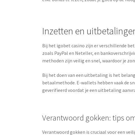
Inzetten en uitbetalinge
Bij het igobet casino zijn er verschillende b
zoals PayPal en Neteller, en bankoverschrijv
methoden zijn veilig en snel, waardoor je zo
Bij het doen van een uitbetaling is het belan
betaalmethode. E-wallets hebben vaak de snel
geverifieerd voordat je een uitbetaling aan
Verantwoord gokken: tips om v
Verantwoord gokken is cruciaal voor een veili