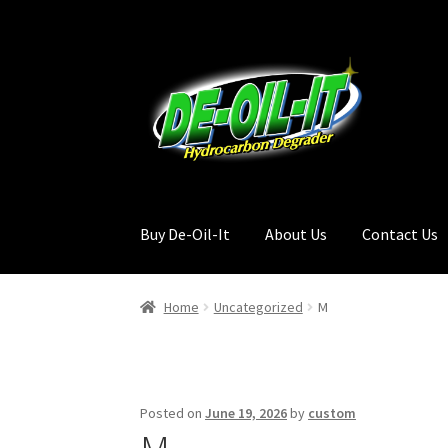
Skip
Skip
to
to
navigation
content
Buy De-Oil-It
About Us
Contact Us
Home
About Us
Cart
Checkout
Contact Us
My
Home
Uncategorized
M
Posted on
June 19, 2026
by
custom