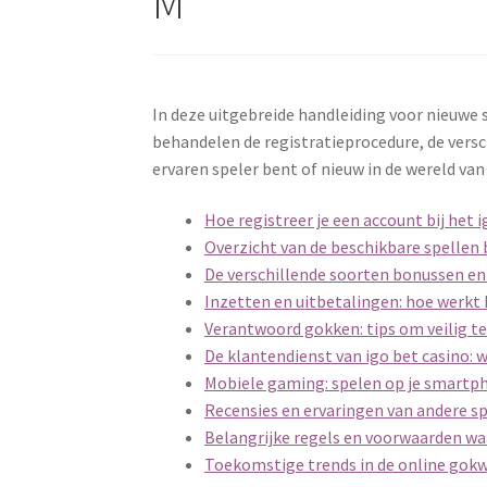
M
In deze uitgebreide handleiding voor nieuwe s
behandelen de registratieprocedure, de versc
ervaren speler bent of nieuw in de wereld van
Hoe registreer je een account bij het 
Overzicht van de beschikbare spellen 
De verschillende soorten bonussen en
Inzetten en uitbetalingen: hoe werkt h
Verantwoord gokken: tips om veilig te
De klantendienst van igo bet casino: 
Mobiele gaming: spelen op je smartph
Recensies en ervaringen van andere sp
Belangrijke regels en voorwaarden wa
Toekomstige trends in de online gokw