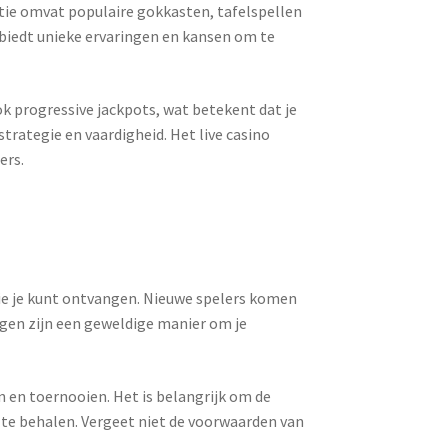
ectie omvat populaire gokkasten, tafelspellen
e biedt unieke ervaringen en kansen om te
k progressive jackpots, wat betekent dat je
trategie en vaardigheid. Het live casino
ers.
die je kunt ontvangen. Nieuwe spelers komen
gen zijn een geweldige manier om je
 en toernooien. Het is belangrijk om de
 te behalen. Vergeet niet de voorwaarden van