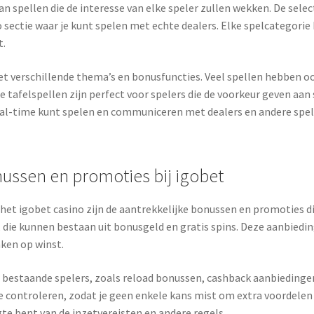
 aan spellen die de interesse van elke speler zullen wekken. De sel
no sectie waar je kunt spelen met echte dealers. Elke spelcategori
t.
et verschillende thema’s en bonusfuncties. Veel spellen hebben oo
tafelspellen zijn perfect voor spelers die de voorkeur geven aan s
real-time kunt spelen en communiceren met dealers en andere spel
nussen en promoties bij igobet
 het igobet casino zijn de aantrekkelijke bonussen en promoties 
ie kunnen bestaan uit bonusgeld en gratis spins. Deze aanbiedin
ken op winst.
 bestaande spelers, zoals reload bonussen, cashback aanbiedingen
 controleren, zodat je geen enkele kans mist om extra voordelen
gte bent van de inzetvereisten en andere regels.