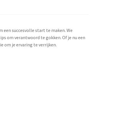
m een succesvolle start te maken. We
tips om verantwoord te gokken. Of je nu een
e om je ervaring te verrijken.