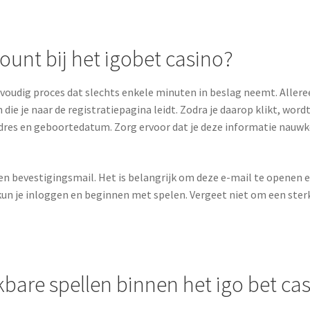
count bij het igobet casino?
envoudig proces dat slechts enkele minuten in beslag neemt. Alleree
n die je naar de registratiepagina leidt. Zodra je daarop klikt, wo
adres en geboortedatum. Zorg ervoor dat je deze informatie nauwk
een bevestigingsmail. Het is belangrijk om deze e-mail te openen e
, kun je inloggen en beginnen met spelen. Vergeet niet om een ste
kbare spellen binnen het igo bet ca