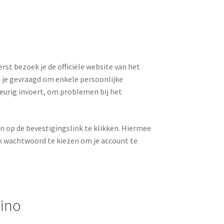
rst bezoek je de officiële website van het
rdt je gevraagd om enkele persoonlijke
eurig invoert, om problemen bij het
n op de bevestigingslink te klikken. Hiermee
rk wachtwoord te kiezen om je account te
sino