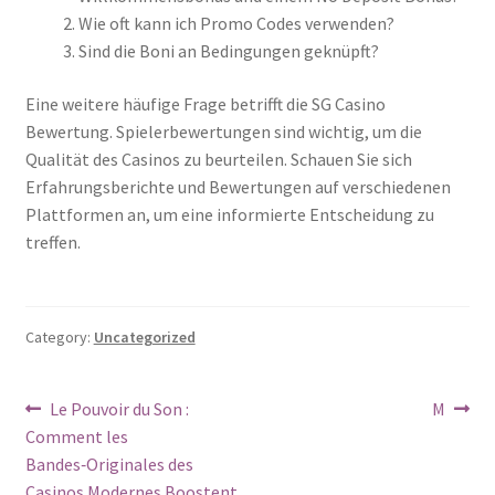
Wie oft kann ich Promo Codes verwenden?
Sind die Boni an Bedingungen geknüpft?
Eine weitere häufige Frage betrifft die SG Casino
Bewertung. Spielerbewertungen sind wichtig, um die
Qualität des Casinos zu beurteilen. Schauen Sie sich
Erfahrungsberichte und Bewertungen auf verschiedenen
Plattformen an, um eine informierte Entscheidung zu
treffen.
Category:
Uncategorized
Post
Previous
Next
Le Pouvoir du Son :
M
post:
post:
Comment les
navigation
Bandes‑Originales des
Casinos Modernes Boostent