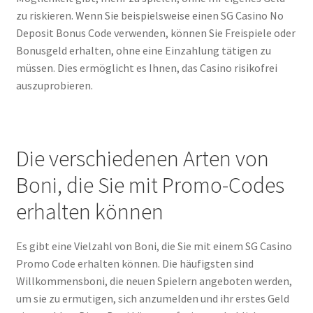
zu riskieren. Wenn Sie beispielsweise einen SG Casino No
Deposit Bonus Code verwenden, können Sie Freispiele oder
Bonusgeld erhalten, ohne eine Einzahlung tätigen zu
müssen. Dies ermöglicht es Ihnen, das Casino risikofrei
auszuprobieren.
Die verschiedenen Arten von
Boni, die Sie mit Promo-Codes
erhalten können
Es gibt eine Vielzahl von Boni, die Sie mit einem SG Casino
Promo Code erhalten können. Die häufigsten sind
Willkommensboni, die neuen Spielern angeboten werden,
um sie zu ermutigen, sich anzumelden und ihr erstes Geld