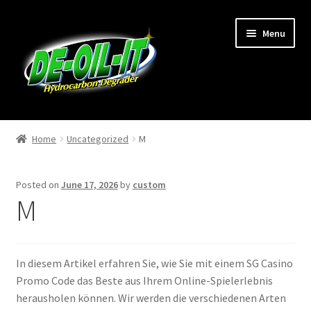
Skip
Skip
Menu
to
to
navigation
content
Home
Home
Uncategorized
M
About Us
Posted on
June 17, 2026
by
custom
Cart
M
Checkout
In diesem Artikel erfahren Sie, wie Sie mit einem SG Casino
Contact Us
Promo Code das Beste aus Ihrem Online-Spielerlebnis
herausholen können. Wir werden die verschiedenen Arten
My Account