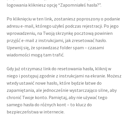
logowania klikniesz opcję “Zapomniałeś hasła?”.
Po kliknięciu w ten link, zostaniesz poproszony o podanie
adresu e-mail, którego użyłeś podczas rejestracji. Po jego
wprowadzeniu, na Twoją skrzynkę pocztową powinien
przyjść e-mail z instrukcjami, jak zresetować hasło.
Upewnij się, że sprawdzasz folder spam – czasami
wiadomości mogą tam trafić.
Gdy już otrzymasz link do resetowania hasła, kliknij w
niego i postępuj zgodnie z instrukcjami na ekranie. Możesz
wtedy ustawić nowe hasło, które będzie łatwe do
zapamiętania, ale jednocześnie wystarczająco silne, aby
chronić Twoje konto. Pamiętaj, aby nie używać tego
samego hasła do różnych kont – to klucz do
bezpieczeństwa w internecie.