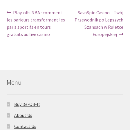
Post
Previous
Next
Play‑offs NBA : comment
SavaSpin Casino – Twój
post:
post:
les parieurs transforment les
Przewodnik po Lepszych
navigation
paris sportifs en tours
Szansach w Ruletce
gratuits au live casino
Europejskiej
Menu
Buy De-Oil-It
About Us
Contact Us