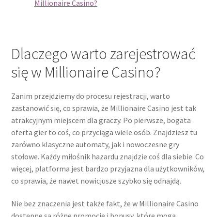
Millionaire Casino?
Dlaczego warto zarejestrować
się w Millionaire Casino?
Zanim przejdziemy do procesu rejestracji, warto
zastanowić się, co sprawia, że Millionaire Casino jest tak
atrakcyjnym miejscem dla graczy. Po pierwsze, bogata
oferta gier to coś, co przyciąga wiele osób. Znajdziesz tu
zarówno klasyczne automaty, jak i nowoczesne gry
stołowe. Każdy miłośnik hazardu znajdzie coś dla siebie. Co
więcej, platforma jest bardzo przyjazna dla użytkowników,
co sprawia, że nawet nowicjusze szybko się odnajdą.
Nie bez znaczenia jest także fakt, że w Millionaire Casino
dostępne są różne promocje i bonusy, które mogą