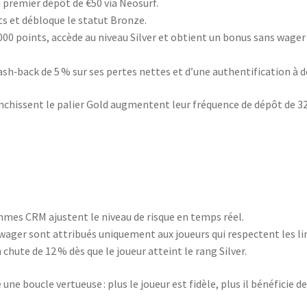
 premier dépôt de €50 via Neosurf.
nts et débloque le statut Bronze.
00 points, accède au niveau Silver et obtient un bonus sans wager de
ash‑back de 5 % sur ses pertes nettes et d’une authentification à d
nchissent le palier Gold augmentent leur fréquence de dépôt de 32 
mes CRM ajustent le niveau de risque en temps réel.
ager sont attribués uniquement aux joueurs qui respectent les limi
chute de 12 % dès que le joueur atteint le rang Silver.
 boucle vertueuse : plus le joueur est fidèle, plus il bénéficie de 