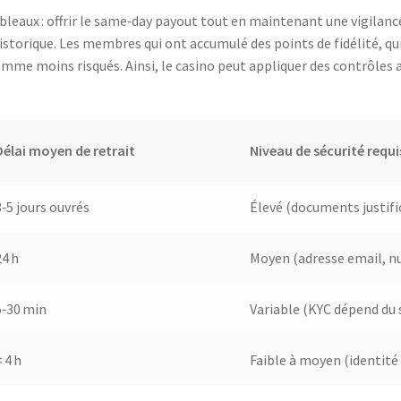
bleaux : offrir le same‑day payout tout en maintenant une vigilance
istorique. Les membres qui ont accumulé des points de fidélité, qu
omme moins risqués. Ainsi, le casino peut appliquer des contrôles a
Délai moyen de retrait
Niveau de sécurité requi
3‑5 jours ouvrés
Élevé (documents justifi
24 h
Moyen (adresse email, n
5‑30 min
Variable (KYC dépend du 
 4 h
Faible à moyen (identité 