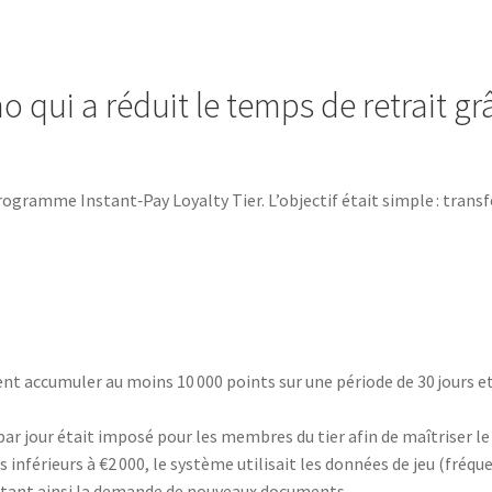
o qui a réduit le temps de retrait grâ
 programme Instant‑Pay Loyalty Tier. L’objectif était simple : tra
vaient accumuler au moins 10 000 points sur une période de 30 jours e
 par jour était imposé pour les membres du tier afin de maîtriser l
its inférieurs à €2 000, le système utilisait les données de jeu (f
vitant ainsi la demande de nouveaux documents.