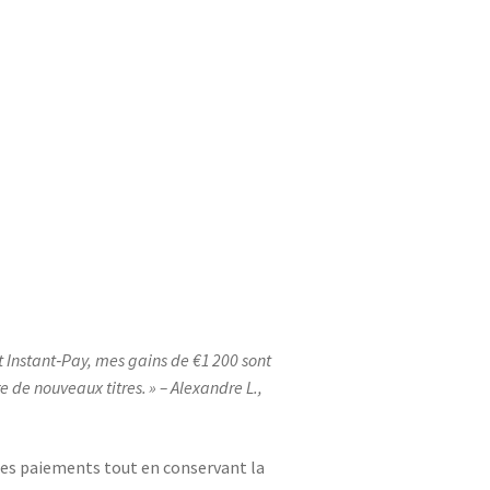
t Instant‑Pay, mes gains de €1 200 sont
e de nouveaux titres. » –
Alexandre L.,
e les paiements tout en conservant la