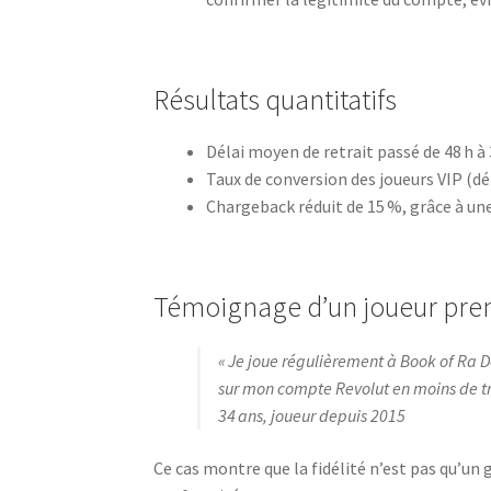
Résultats quantitatifs
Délai moyen de retrait passé de 48 h à 3
Taux de conversion des joueurs VIP (d
Chargeback réduit de 15 %, grâce à une
Témoignage d’un joueur pr
« Je joue régulièrement à Book of Ra D
sur mon compte Revolut en moins de tro
34 ans, joueur depuis 2015
Ce cas montre que la fidélité n’est pas qu’un