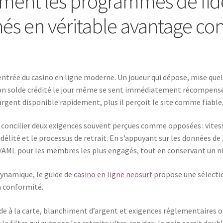
mment les programmes de fid
anés en véritable avantage co
’entrée du casino en ligne moderne. Un joueur qui dépose, mise que
on solde crédité le jour même se sent immédiatement récompensé
 argent disponible rapidement, plus il perçoit le site comme fiable
concilier deux exigences souvent perçues comme opposées : vitesse
délité et le processus de retrait. En s’appuyant sur les données de
C/AML pour les membres les plus engagés, tout en conservant un niv
dynamique, le guide de
casino en ligne neosurf
propose une sélectio
a conformité.
ude à la carte, blanchiment d’argent et exigences réglementaires o
 le filtre qui autorise les retraits ultra‑rapides, le gain serait doub