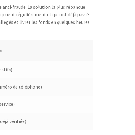
 anti‑fraude. La solution la plus répandue
i jouent régulièrement et qui ont déjà passé
llégés et livrer les fonds en quelques heures
s
catifs)
uméro de téléphone)
service)
déjà vérifiée)