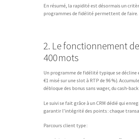
En résumé, la rapidité est désormais un critèr
programmes de fidélité permettent de faire.
2. Le fonctionnement des
400 mots
Un programme de fidélité typique se décline e
€1 misé sur une slot à RTP de 96 %). Accumuler
débloque des bonus sans wager, du cash‑back q
Le suivi se fait grâce à un CRM dédié qui enr
garantir l’intégrité des points : chaque tran
Parcours client type :