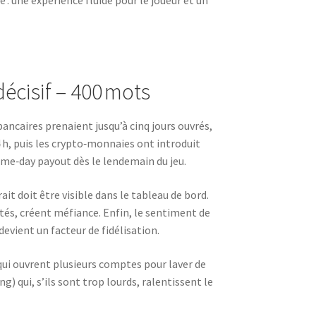
décisif – 400 mots
ancaires prenaient jusqu’à cinq jours ouvrés,
4 h, puis les crypto‑monnaies ont introduit
ame‑day payout dès le lendemain du jeu.
it doit être visible dans le tableau de bord.
tés, créent méfiance. Enfin, le sentiment de
evient un facteur de fidélisation.
qui ouvrent plusieurs comptes pour laver de
qui, s’ils sont trop lourds, ralentissent le