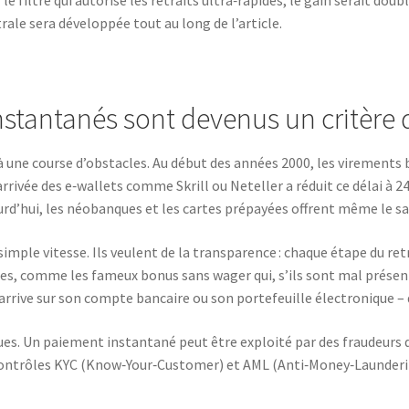
trale sera développée tout au long de l’article.
instantanés sont devenus un critère 
 une course d’obstacles. Au début des années 2000, les virements b
arrivée des e‑wallets comme Skrill ou Neteller a réduit ce délai à 2
rd’hui, les néobanques et les cartes prépayées offrent même le s
ple vitesse. Ils veulent de la transparence : chaque étape du retra
ées, comme les fameux bonus sans wager qui, s’ils sont mal présen
rrive sur son compte bancaire ou son portefeuille électronique – d
ques. Un paiement instantané peut être exploité par des fraudeurs 
contrôles KYC (Know‑Your‑Customer) et AML (Anti‑Money‑Laundering) 