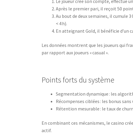
Le joueur crée son compte, effectue un
Après le premier pari, il reçoit 50 poi
Au bout de deux semaines, il cumule 3 0
< 4 h).
En atteignant Gold, il bénéficie d’un c
Les données montrent que les joueurs qui fra
par rapport aux joueurs « casual ».
Points forts du système
Segmentation dynamique : les algorith
Récompenses ciblées : les bonus sans w
Rétention mesurable : le taux de churn 
En combinant ces mécanismes, le casino crée une
actif.