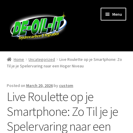
Skip
Skip
Menu
to
to
navigation
content
Home
Home
Uncategorized
Live Roulette op je Smartphone: Zo
Til je je Spelervaring naar een Hoger Niveau
About Us
Cart
Posted on
March 20, 2026
by
custom
Live Roulette op je
Checkout
Smartphone: Zo Til je je
Contact Us
Spelervaring naar een
My Account