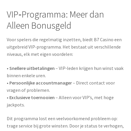
VIP‑Programma: Meer dan
Alleen Bonusgeld
Voor spelers die regelmatig inzetten, biedt B7 Casino een
uitgebreid VIP‑programma. Het bestaat uit verschillende
niveaus, elk met eigen voordelen:
•
Snellere uitbetalingen
– VIP‑leden krijgen hun winst vaak
binnen enkele uren.
•
Persoonlijke accountmanager
– Direct contact voor
vragen of problemen.
•
Exclusieve toernooien
– Alleen voor VIP’s, met hoge
jackpots.
Dit programma lost een veelvoorkomend probleem op:
trage service bij grote winsten. Door je status te verhogen,