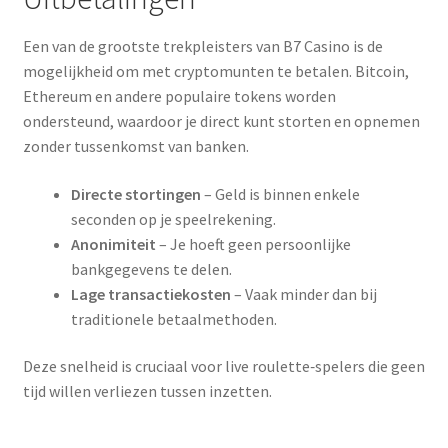
Een van de grootste trekpleisters van B7 Casino is de
mogelijkheid om met cryptomunten te betalen. Bitcoin,
Ethereum en andere populaire tokens worden
ondersteund, waardoor je direct kunt storten en opnemen
zonder tussenkomst van banken.
Directe stortingen
– Geld is binnen enkele
seconden op je speelrekening.
Anonimiteit
– Je hoeft geen persoonlijke
bankgegevens te delen.
Lage transactiekosten
– Vaak minder dan bij
traditionele betaalmethoden.
Deze snelheid is cruciaal voor live roulette‑spelers die geen
tijd willen verliezen tussen inzetten.