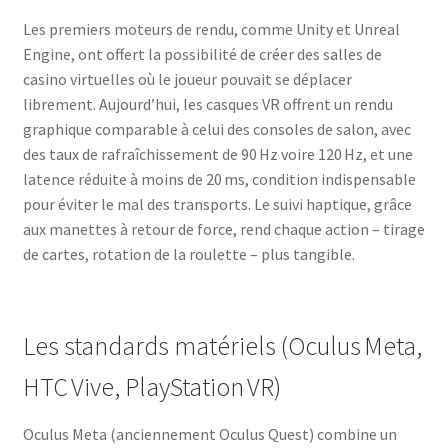
Les premiers moteurs de rendu, comme Unity et Unreal
Engine, ont offert la possibilité de créer des salles de
casino virtuelles où le joueur pouvait se déplacer
librement. Aujourd’hui, les casques VR offrent un rendu
graphique comparable à celui des consoles de salon, avec
des taux de rafraîchissement de 90 Hz voire 120 Hz, et une
latence réduite à moins de 20 ms, condition indispensable
pour éviter le mal des transports. Le suivi haptique, grâce
aux manettes à retour de force, rend chaque action – tirage
de cartes, rotation de la roulette – plus tangible.
Les standards matériels (Oculus Meta,
HTC Vive, PlayStation VR)
Oculus Meta (anciennement Oculus Quest) combine un