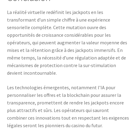
La réalité virtuelle redéfinit les jackpots en les
transformant d’un simple chiffre à une expérience
sensorielle complète. Cette mutation ouvre des
opportunités de croissance considérables pour les
opérateurs, qui peuvent augmenter la valeur moyenne des
mises et la rétention grâce à des jackpots immersifs. En
même temps, la nécessité d’une régulation adaptée et de
mécanismes de protection contre la sur‑stimulation
devient incontournable.
Les technologies émergentes, notamment l’IA pour
personnaliser les offres et la blockchain pour assurer la
transparence, promettent de rendre les jackpots encore
plus attractifs et sûrs. Les opérateurs qui sauront
combiner ces innovations tout en respectant les exigences
légales seront les pionniers du casino du futur.