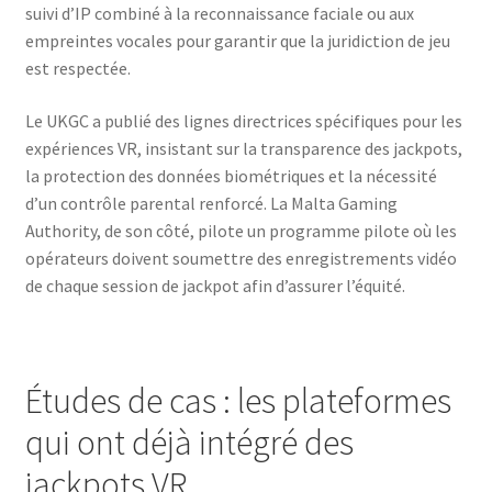
suivi d’IP combiné à la reconnaissance faciale ou aux
empreintes vocales pour garantir que la juridiction de jeu
est respectée.
Le UKGC a publié des lignes directrices spécifiques pour les
expériences VR, insistant sur la transparence des jackpots,
la protection des données biométriques et la nécessité
d’un contrôle parental renforcé. La Malta Gaming
Authority, de son côté, pilote un programme pilote où les
opérateurs doivent soumettre des enregistrements vidéo
de chaque session de jackpot afin d’assurer l’équité.
Études de cas : les plateformes
qui ont déjà intégré des
jackpots VR