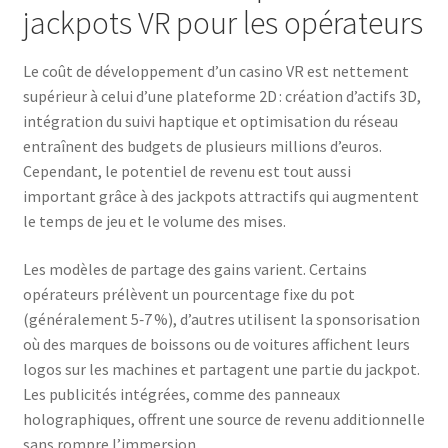
jackpots VR pour les opérateurs
Le coût de développement d’un casino VR est nettement
supérieur à celui d’une plateforme 2D : création d’actifs 3D,
intégration du suivi haptique et optimisation du réseau
entraînent des budgets de plusieurs millions d’euros.
Cependant, le potentiel de revenu est tout aussi
important grâce à des jackpots attractifs qui augmentent
le temps de jeu et le volume des mises.
Les modèles de partage des gains varient. Certains
opérateurs prélèvent un pourcentage fixe du pot
(généralement 5‑7 %), d’autres utilisent la sponsorisation
où des marques de boissons ou de voitures affichent leurs
logos sur les machines et partagent une partie du jackpot.
Les publicités intégrées, comme des panneaux
holographiques, offrent une source de revenu additionnelle
sans rompre l’immersion.