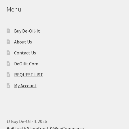
Menu
Buy De-Oil-It
About Us
Contact Us
DeOilit.Com
REQUEST LIST
My Account
© Buy De-Oil-It 2026
Built with Storefront & WooCommerce
.