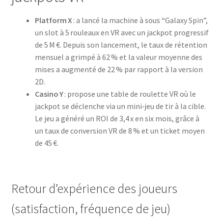
Platform X
: a lancé la machine à sous “Galaxy Spin”,
un slot à 5 rouleaux en VR avec un jackpot progressif
de 5 M €. Depuis son lancement, le taux de rétention
mensuel a grimpé à 62 % et la valeur moyenne des
mises a augmenté de 22 % par rapport à la version
2D.
Casino Y
: propose une table de roulette VR où le
jackpot se déclenche via un mini‑jeu de tir à la cible.
Le jeu a généré un ROI de 3,4 x en six mois, grâce à
un taux de conversion VR de 8 % et un ticket moyen
de 45 €.
Retour d’expérience des joueurs
(satisfaction, fréquence de jeu)