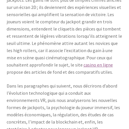
sur un écran 2D ; ils deviennent des expériences visuelles et
sensorielles qui amplifient la sensation de victoire. Les
joueurs voient le compteur du jackpot grandir en trois
dimensions, entendent le cliquetis des pièces qui tombent
et ressentent de légères vibrations lorsqu’ils atteignent le
seuil ultime. Le phénomène attire autant les novices que
les high rollers, car il associe l’excitation du gain à une
mise en scène quasi cinématographique. Pour ceux qui
souhaitent approfondir le sujet, le site
casino en ligne
propose des articles de fond et des comparatifs utiles.
Dans les paragraphes qui suivent, nous décrirons d’abord
l’évolution technologique qui a conduit aux
environnements VR, puis nous analyserons les nouvelles
formes de jackpots, la psychologie du joueur immersif, les
modèles économiques, la régulation, des études de cas
concrètes, l’impact de la blockchain et, enfin, les
stratégies à adopter pour lancer un jackpot VR