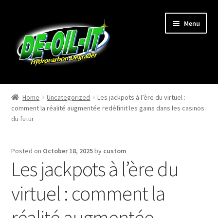
Skip
Skip
Menu
to
to
navigation
content
Home
Home
Uncategorized
Les jackpots à l’ère du virtuel :
comment la réalité augmentée redéfinit les gains dans les casinos
About Us
du futur
Cart
Posted on
October 18, 2025
by
custom
Les jackpots à l’ère du
Checkout
virtuel : comment la
Contact Us
réalité augmentée
My Account