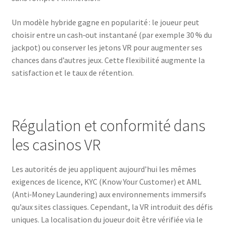
Un modèle hybride gagne en popularité : le joueur peut
choisir entre un cash‑out instantané (par exemple 30 % du
jackpot) ou conserver les jetons VR pour augmenter ses
chances dans d’autres jeux. Cette flexibilité augmente la
satisfaction et le taux de rétention.
Régulation et conformité dans
les casinos VR
Les autorités de jeu appliquent aujourd’hui les mêmes
exigences de licence, KYC (Know Your Customer) et AML
(Anti‑Money Laundering) aux environnements immersifs
qu’aux sites classiques. Cependant, la VR introduit des défis
uniques. La localisation du joueur doit être vérifiée via le