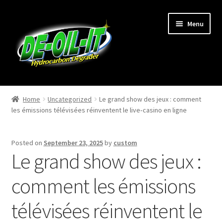
Skip
Skip
Menu
to
to
navigation
content
Home
Home
Uncategorized
Le grand show des jeux : comment
les émissions télévisées réinventent le live‑casino en ligne
About Us
Cart
Posted on
September 23, 2025
by
custom
Le grand show des jeux :
Checkout
comment les émissions
Contact Us
télévisées réinventent le
My Account