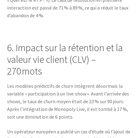
interaction est passé de 71 % à 89 %, ce qui a réduit le taux
d’abandon de 4 %.
6. Impact sur la rétention et la
valeur vie client (CLV) –
270 mots
Les modèles prédictifs de churn intègrent désormais la
variable « participation à un live‑show ». Avant l’arrivée des
shows, le taux de churn moyen était de 23 % sur 90 jours.
Après l’intégration de Monopoly Live, il est tombé à 17 %,
soit une diminution de 6 points.
Un opérateur européen a publié un cas d’étude où l’ajout de