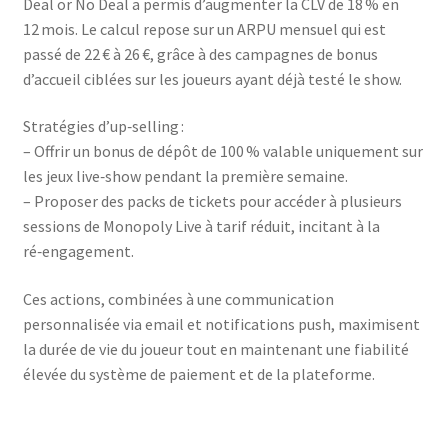
Deal or No Deal a permis d’augmenter la CLV de 18 % en
12 mois. Le calcul repose sur un ARPU mensuel qui est
passé de 22 € à 26 €, grâce à des campagnes de bonus
d’accueil ciblées sur les joueurs ayant déjà testé le show.
Stratégies d’up‑selling :
– Offrir un bonus de dépôt de 100 % valable uniquement sur
les jeux live‑show pendant la première semaine.
– Proposer des packs de tickets pour accéder à plusieurs
sessions de Monopoly Live à tarif réduit, incitant à la
ré‑engagement.
Ces actions, combinées à une communication
personnalisée via email et notifications push, maximisent
la durée de vie du joueur tout en maintenant une fiabilité
élevée du système de paiement et de la plateforme.