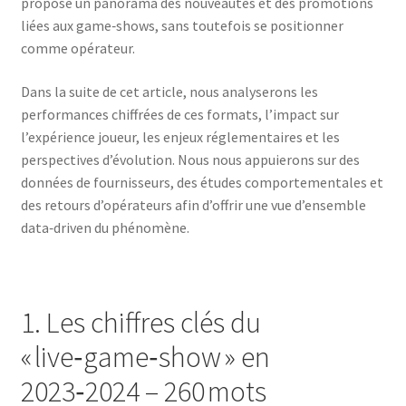
propose un panorama des nouveautés et des promotions
liées aux game‑shows, sans toutefois se positionner
comme opérateur.
Dans la suite de cet article, nous analyserons les
performances chiffrées de ces formats, l’impact sur
l’expérience joueur, les enjeux réglementaires et les
perspectives d’évolution. Nous nous appuierons sur des
données de fournisseurs, des études comportementales et
des retours d’opérateurs afin d’offrir une vue d’ensemble
data‑driven du phénomène.
1. Les chiffres clés du
« live‑game‑show » en
2023‑2024 – 260 mots