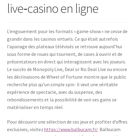
live‑casino en ligne
News
Request a Quote
L’engouement pour les formats « game‑show » ne cesse de
grandir dans les casinos virtuels. Ce qui était autrefois
l’apanage des plateaux télévisés se retrouve aujourd’hui
sous forme de roues qui tournent, de cases à ouvrir et de
présentateurs en direct qui interagissent avec les joueurs.
Le succès de Monopoly Live, Deal or No Deal Live ou encore
les déclinaisons de Wheel of Fortune montre que le public
recherche plus qu’un simple spin : il veut une véritable
expérience de spectacle, avec du suspense, des
rebondissements et la possibilité de voir ses gains se
matérialiser en temps réel.
Pour découvrir une sélection de ces jeux et profiter d’offres
exclusives, visitez
https://www.balbucam.fr/
. Balbucam