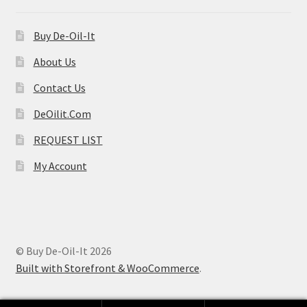
Buy De-Oil-It
About Us
Contact Us
DeOilit.Com
REQUEST LIST
My Account
© Buy De-Oil-It 2026
Built with Storefront & WooCommerce
.