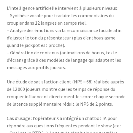
L’intelligence artificielle intervient à plusieurs niveaux :
– Synthèse vocale pour traduire les commentaires du
croupier dans 12 langues en temps réel.
– Analyse des émotions via la reconnaissance faciale afin
d’ajuster le ton du présentateur (plus d’enthousiasme
quand le jackpot est proche).
– Génération de contenus (animations de bonus, texte
d’écran) grâce à des modèles de langage qui adaptent les
messages aux profils joueurs.
Une étude de satisfaction client (NPS = 68) réalisée auprès
de 12 000 joueurs montre que les temps de réponse du
croupier influencent directement le score : chaque seconde
de latence supplémentaire réduit le NPS de 2 points.
Cas d’usage : l’opérateur X a intégré un chatbot IA pour
répondre aux questions fréquentes pendant le show (ex. :
« Quel est le RTP ? »). Le taux de résolution en première