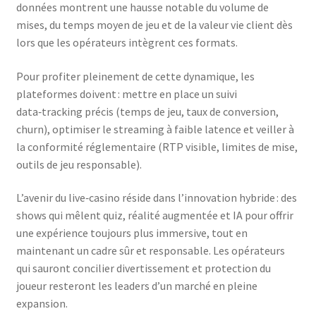
données montrent une hausse notable du volume de
mises, du temps moyen de jeu et de la valeur vie client dès
lors que les opérateurs intègrent ces formats.
Pour profiter pleinement de cette dynamique, les
plateformes doivent : mettre en place un suivi
data‑tracking précis (temps de jeu, taux de conversion,
churn), optimiser le streaming à faible latence et veiller à
la conformité réglementaire (RTP visible, limites de mise,
outils de jeu responsable).
L’avenir du live‑casino réside dans l’innovation hybride : des
shows qui mêlent quiz, réalité augmentée et IA pour offrir
une expérience toujours plus immersive, tout en
maintenant un cadre sûr et responsable. Les opérateurs
qui sauront concilier divertissement et protection du
joueur resteront les leaders d’un marché en pleine
expansion.