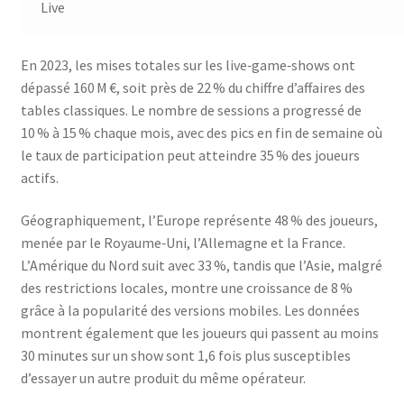
Live
En 2023, les mises totales sur les live‑game‑shows ont
dépassé 160 M €, soit près de 22 % du chiffre d’affaires des
tables classiques. Le nombre de sessions a progressé de
10 % à 15 % chaque mois, avec des pics en fin de semaine où
le taux de participation peut atteindre 35 % des joueurs
actifs.
Géographiquement, l’Europe représente 48 % des joueurs,
menée par le Royaume‑Uni, l’Allemagne et la France.
L’Amérique du Nord suit avec 33 %, tandis que l’Asie, malgré
des restrictions locales, montre une croissance de 8 %
grâce à la popularité des versions mobiles. Les données
montrent également que les joueurs qui passent au moins
30 minutes sur un show sont 1,6 fois plus susceptibles
d’essayer un autre produit du même opérateur.