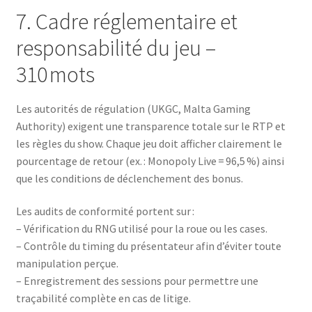
7. Cadre réglementaire et
responsabilité du jeu –
310 mots
Les autorités de régulation (UKGC, Malta Gaming
Authority) exigent une transparence totale sur le RTP et
les règles du show. Chaque jeu doit afficher clairement le
pourcentage de retour (ex. : Monopoly Live = 96,5 %) ainsi
que les conditions de déclenchement des bonus.
Les audits de conformité portent sur :
– Vérification du RNG utilisé pour la roue ou les cases.
– Contrôle du timing du présentateur afin d’éviter toute
manipulation perçue.
– Enregistrement des sessions pour permettre une
traçabilité complète en cas de litige.