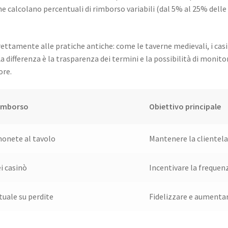
e calcolano percentuali di rimborso variabili (dal 5% al 25% delle
irettamente alle pratiche antiche: come le taverne medievali, i cas
a differenza è la trasparenza dei termini e la possibilità di monit
ore.
rimborso
Obiettivo principale
monete al tavolo
Mantenere la clientela
ei casinò
Incentivare la frequen
uale su perdite
Fidelizzare e aumentare