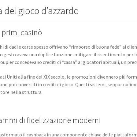
ia del gioco d’azzardo
i primi casinò
i di dadi e carte spesso offrivano “rimborso di buona fede” ai clie
gesto aveva una duplice funzione: mitigare il risentimento per le p
 croupier concedevano crediti di “cassa” ai giocatori abituali, un p
tati Uniti alla fine del XIX secolo, le promozioni divennero più form
o poi convertiti in crediti di gioco. Questi sistemi, seppur rudime
tore nella struttura.
rammi di fidelizzazione moderni
 trasformato il cashback in una componente chiave delle piattaform