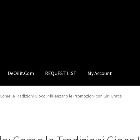
DeOilit.Com
REQUEST LIST
My Account
 Account
News
Request a Quote
 Come le Tradizioni Gioco Influenzano le Promozioni con Giri Gratis