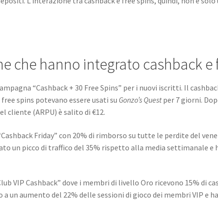
epositi. L’interazione tra cashback e free spins, quindi, non è sol
rme che hanno integrato cashback e 
mpagna “Cashback + 30 Free Spins” per i nuovi iscritti. Il cashback
 free spins potevano essere usati su
Gonzo’s Quest
per 7 giorni. Dop
l cliente (ARPU) è salito di €12.
Cashback Friday” con 20% di rimborso su tutte le perdite del vene
 un picco di traffico del 35% rispetto alla media settimanale e h
b VIP Cashback” dove i membri di livello Oro ricevono 15% di cas
ato a un aumento del 22% delle sessioni di gioco dei membri VIP e h