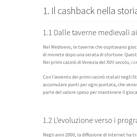
1. Il cashback nella stor
1.1 Dalle taverne medievali a
Nel Medioevo, le taverne che ospitavano gioch
di monete dopo una serata di sfortune. Questo 
Nei primi casinò di Venezia del XVII secolo, i
Con l’avvento dei primi casinò statali negli S
accumulare punti per ogni puntata, che venivan
parte del valore speso per mantenere il gioca
1.2 L’evoluzione verso i prog
Negli anni 2000, la diffusione di internet ha