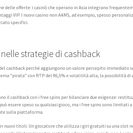
e delle offerte: i casinò che operano in Asia integrano frequente
aggi VIP. I nuovi casino non AAMS, ad esempio, spesso personaliz
cato specifici.
ti nelle strategie di cashback
” del cashback perché aggiungono un valore percepito immediato se
 tema “pirata” con RTP del 96,5% e volatilità alta, la possibilità d
no il cashback con i free spins per bilanciare due esigenze: restit
ck può essere speso su qualsiasi gioco, ma i free spins sono limitati 
te sulla piattaforma.
er nuovi titoli. Un giocatore che utilizza i giri gratuiti su una slo