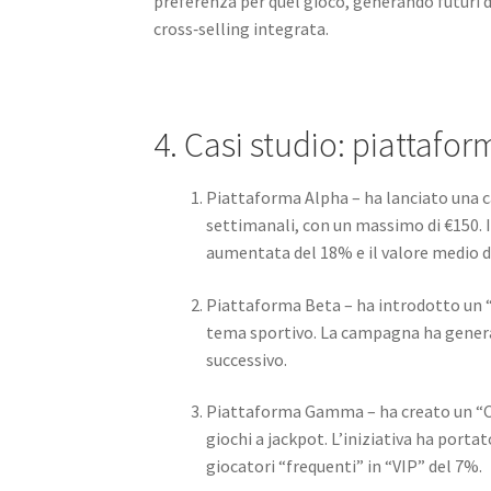
preferenza per quel gioco, generando futuri d
cross‑selling integrata.
4. Casi studio: piattafo
Piattaforma Alpha – ha lanciato una ca
settimanali, con un massimo di €150. I
aumentata del 18% e il valore medio de
Piattaforma Beta – ha introdotto un “
tema sportivo. La campagna ha generato
successivo.
Piattaforma Gamma – ha creato un “Clu
giochi a jackpot. L’iniziativa ha port
giocatori “frequenti” in “VIP” del 7%.