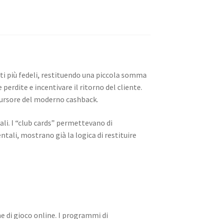
nti più fedeli, restituendo una piccola somma
erdite e incentivare il ritorno del cliente.
recursore del moderno cashback.
ali. I “club cards” permettevano di
ntali, mostrano già la logica di restituire
e di gioco online. I programmi di