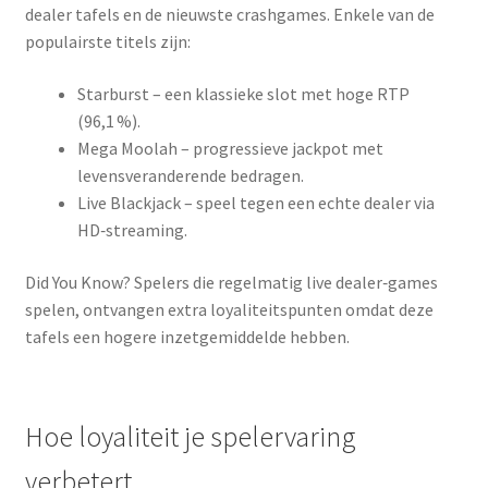
dealer tafels en de nieuwste crashgames. Enkele van de
populairste titels zijn:
Starburst – een klassieke slot met hoge RTP
(96,1 %).
Mega Moolah – progressieve jackpot met
levensveranderende bedragen.
Live Blackjack – speel tegen een echte dealer via
HD‑streaming.
Did You Know? Spelers die regelmatig live dealer‑games
spelen, ontvangen extra loyaliteitspunten omdat deze
tafels een hogere inzetgemiddelde hebben.
Hoe loyaliteit je spelervaring
verbetert