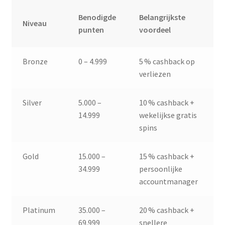
Benodigde
Belangrijkste
Niveau
punten
voordeel
Bronze
0 – 4.999
5 % cashback op
verliezen
Silver
5.000 –
10 % cashback +
14.999
wekelijkse gratis
spins
Gold
15.000 –
15 % cashback +
34.999
persoonlijke
accountmanager
Platinum
35.000 –
20 % cashback +
69.999
snellere