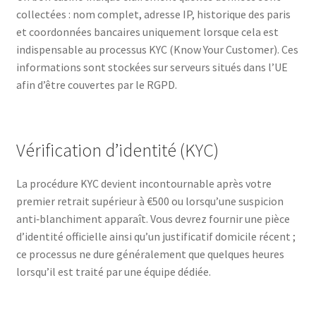
collectées : nom complet, adresse IP, historique des paris
et coordonnées bancaires uniquement lorsque cela est
indispensable au processus KYC (Know Your Customer). Ces
informations sont stockées sur serveurs situés dans l’UE
afin d’être couvertes par le RGPD.
Vérification d’identité (KYC)
La procédure KYC devient incontournable après votre
premier retrait supérieur à €500 ou lorsqu’une suspicion
anti‑blanchiment apparaît. Vous devrez fournir une pièce
d’identité officielle ainsi qu’un justificatif domicile récent ;
ce processus ne dure généralement que quelques heures
lorsqu’il est traité par une équipe dédiée.