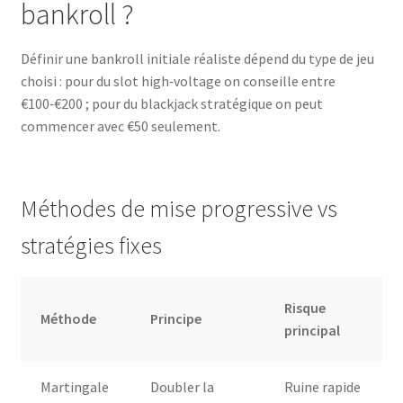
bankroll ?
Définir une bankroll initiale réaliste dépend du type de jeu
choisi : pour du slot high‑voltage on conseille entre
€100‑€200 ; pour du blackjack stratégique on peut
commencer avec €50 seulement.
Méthodes de mise progressive vs
stratégies fixes
Risque
Méthode
Principe
principal
Martingale
Doubler la
Ruine rapide