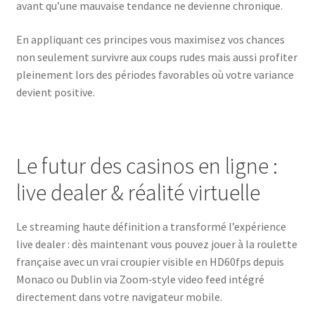
avant qu’une mauvaise tendance ne devienne chronique.
En appliquant ces principes vous maximisez vos chances
non seulement survivre aux coups rudes mais aussi profiter
pleinement lors des périodes favorables où votre variance
devient positive.
Le futur des casinos en ligne :
live dealer & réalité virtuelle
Le streaming haute définition a transformé l’expérience
live dealer : dès maintenant vous pouvez jouer à la roulette
française avec un vrai croupier visible en HD60fps depuis
Monaco ou Dublin via Zoom‑style video feed intégré
directement dans votre navigateur mobile.