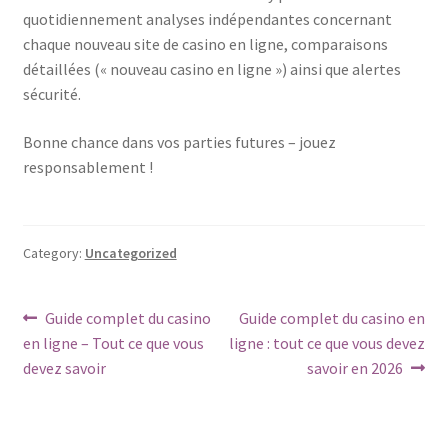
quotidiennement analyses indépendantes concernant
chaque nouveau site de casino en ligne, comparaisons
détaillées (« nouveau casino en ligne ») ainsi que alertes
sécurité.
Bonne chance dans vos parties futures – jouez
responsablement !
Category:
Uncategorized
Post
Previous
Next
Guide complet du casino
Guide complet du casino en
post:
post:
en ligne – Tout ce que vous
ligne : tout ce que vous devez
navigation
devez savoir
savoir en 2026