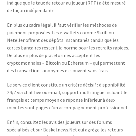
indique que le taux de retour au joueur (RTP) a été mesuré
de façon indépendante.
En plus du cadre légal, il faut vérifier les méthodes de
paiement proposées. Les e‑wallets comme Skrill ou
Neteller offrent des dépôts instantanés tandis que les
cartes bancaires restent la norme pour les retraits rapides.
De plus en plus de plateformes acceptent les
cryptomonnaies – Bitcoin ou Ethereum – qui permettent
des transactions anonymes et souvent sans frais.
Le service client constitue un critère décisif : disponibilité
24/7 via chat live ou email, support multilingue incluant le
français et temps moyen de réponse inférieur à deux
minutes sont gages d’un accompagnement professionnel.
Enfin, consultez les avis des joueurs sur des forums
spécialisés et sur Basketnews.Net qui agrège les retours