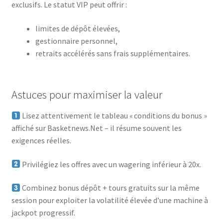
exclusifs. Le statut VIP peut offrir :
limites de dépôt élevées,
gestionnaire personnel,
retraits accélérés sans frais supplémentaires.
Astuces pour maximiser la valeur
Lisez attentivement le tableau « conditions du bonus »
affiché sur Basketnews.Net – il résume souvent les
exigences réelles.
Privilégiez les offres avec un wagering inférieur à 20x.
Combinez bonus dépôt + tours gratuits sur la même
session pour exploiter la volatilité élevée d’une machine à
jackpot progressif.