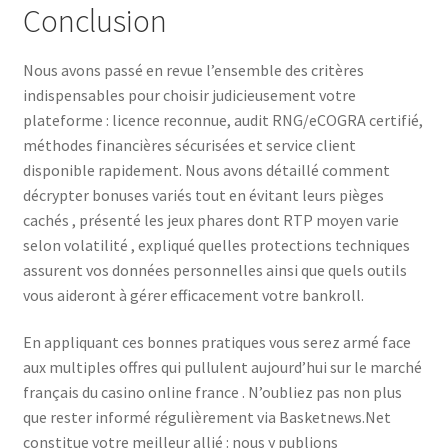
Conclusion
Nous avons passé en revue l’ensemble des critères
indispensables pour choisir judicieusement votre
plateforme : licence reconnue, audit RNG/eCOGRA certifié,
méthodes financières sécurisées et service client
disponible rapidement. Nous avons détaillé comment
décrypter bonuses variés tout en évitant leurs pièges
cachés , présenté les jeux phares dont RTP moyen varie
selon volatilité , expliqué quelles protections techniques
assurent vos données personnelles ainsi que quels outils
vous aideront à gérer efficacement votre bankroll.
En appliquant ces bonnes pratiques vous serez armé face
aux multiples offres qui pullulent aujourd’hui sur le marché
français du casino online france . N’oubliez pas non plus
que rester informé régulièrement via Basketnews.Net
constitue votre meilleur allié : nous y publions