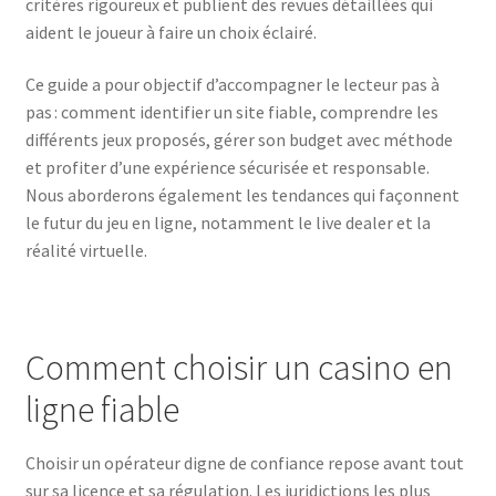
critères rigoureux et publient des revues détaillées qui
aident le joueur à faire un choix éclairé.
Ce guide a pour objectif d’accompagner le lecteur pas à
pas : comment identifier un site fiable, comprendre les
différents jeux proposés, gérer son budget avec méthode
et profiter d’une expérience sécurisée et responsable.
Nous aborderons également les tendances qui façonnent
le futur du jeu en ligne, notamment le live dealer et la
réalité virtuelle.
Comment choisir un casino en
ligne fiable
Choisir un opérateur digne de confiance repose avant tout
sur sa licence et sa régulation. Les juridictions les plus