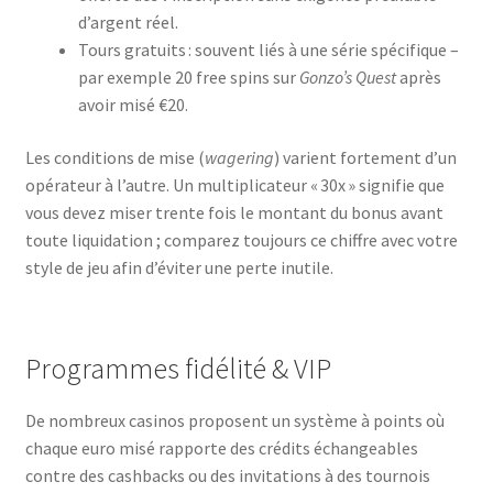
d’argent réel.
Tours gratuits : souvent liés à une série spécifique –
par exemple 20 free spins sur
Gonzo’s Quest
après
avoir misé €20.
Les conditions de mise (
wagering
) varient fortement d’un
opérateur à l’autre. Un multiplicateur « 30x » signifie que
vous devez miser trente fois le montant du bonus avant
toute liquidation ; comparez toujours ce chiffre avec votre
style de jeu afin d’éviter une perte inutile.
Programmes fidélité & VIP
De nombreux casinos proposent un système à points où
chaque euro misé rapporte des crédits échangeables
contre des cashbacks ou des invitations à des tournois