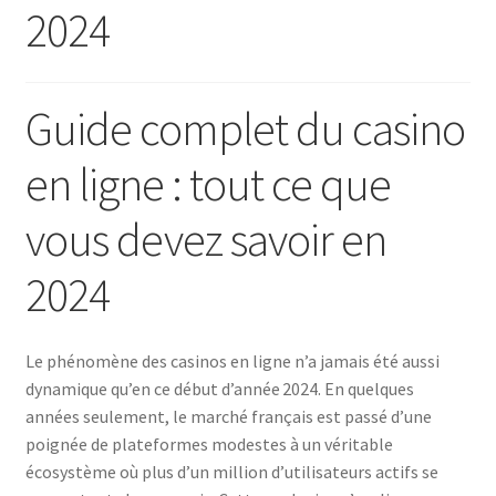
2024
News
Request a Quote
Guide complet du casino
en ligne : tout ce que
vous devez savoir en
2024
Le phénomène des casinos en ligne n’a jamais été aussi
dynamique qu’en ce début d’année 2024. En quelques
années seulement, le marché français est passé d’une
poignée de plateformes modestes à un véritable
écosystème où plus d’un million d’utilisateurs actifs se