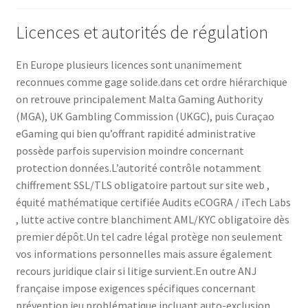
Licences et autorités de régulation
En Europe plusieurs licences sont unanimement
reconnues comme gage solide.dans cet ordre hiérarchique
on retrouve principalement Malta Gaming Authority
(MGA), UK Gambling Commission (UKGC), puis Curaçao
eGaming qui bien qu’offrant rapidité administrative
possède parfois supervision moindre concernant
protection données.L’autorité contrôle notamment
chiffrement SSL/TLS obligatoire partout sur site web ,
équité mathématique certifiée Audits eCOGRA / iTech Labs
, lutte active contre blanchiment AML/KYC obligatoire dès
premier dépôt.Un tel cadre légal protège non seulement
vos informations personnelles mais assure également
recours juridique clair si litige survient.En outre ANJ
française impose exigences spécifiques concernant
prévention jeu problématique incluant auto-exclusion