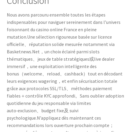
Conclusion
Nous avons parcouru ensemble toutes les étapes
indispensables pour naviguer sereinement dans l’univers
foisonnant du casino online France en pleine
mutation.Une sélection rigoureuse basée sur licence
officielle、réputation solide mesurée notamment via
Basketnews.Net，un choix éclairé parmi slots
thématiques、jeux de table stratégiques或live dealer
immersif，une exploitation intelligente des
bonus（welcome、reload、cashback）tout en décodant
leurs exigences wagering，et enfin sécurisation totale
grâce aux protocoles SSL/TLS、méthodes paiement
fiables＋contrôle KYC approfondi。Sans oublier adoption
quotidienne du jeu responsable via limites
auto‑exclusion、budget fixe及 suivi
psychologique.N’appliquez dès maintenant ces
recommandations lors ouverture prochain compte；