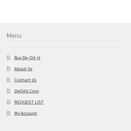
Menu
Buy De-Oil-It
About Us
Contact Us
DeOilit.Com
REQUEST LIST
My Account