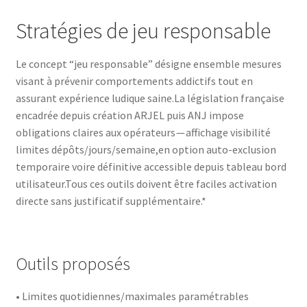
Stratégies de jeu responsable
Le concept “jeu responsable” désigne ensemble mesures
visant à prévenir comportements addictifs tout en
assurant expérience ludique saine.La législation française
encadrée depuis création ARJEL puis ANJ impose
obligations claires aux opérateurs — affichage visibilité
limites dépôts/jours/semaine,en option auto-exclusion
temporaire voire définitive accessible depuis tableau bord
utilisateur.Tous ces outils doivent être faciles activation
directe sans justificatif supplémentaire.*
Outils proposés
• Limites quotidiennes/maximales paramétrables