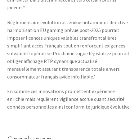
joueurs.*
Réglementaire évolution attendue notamment directive
harmonisation EU gaming prévue post‑2025 pourrait
imposer licences uniques valables transfrontalières
simplifiant accès Français tout en renforçant exigences
solvabilité opérateur.Prochaine vague législative pourrait
obliger affichage RTP dynamique actualisé
mensuellement assurant transparence totale envers
consommateur français avide info fiable.*
En somme ces innovations promettent expérience
enrichie mais requièrent vigilance accrue quant sécurité
données personnelles ainsi conformité juridique évolutive.