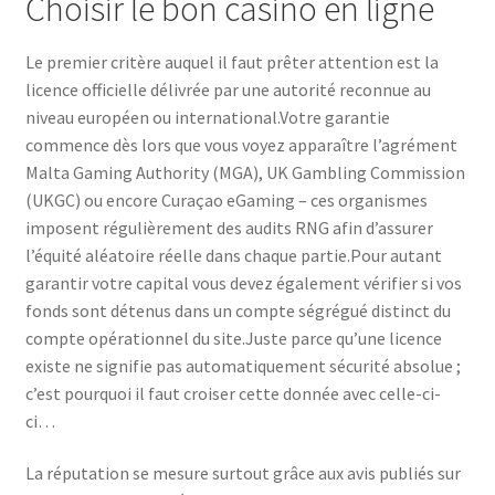
Choisir le bon casino en ligne
Le premier critère auquel il faut prêter attention est la
licence officielle délivrée par une autorité reconnue au
niveau européen ou international.Votre garantie
commence dès lors que vous voyez apparaître l’agrément
Malta Gaming Authority (MGA), UK Gambling Commission
(UKGC) ou encore Curaçao eGaming – ces organismes
imposent régulièrement des audits RNG afin d’assurer
l’équité aléatoire réelle dans chaque partie.Pour autant
garantir votre capital vous devez également vérifier si vos
fonds sont détenus dans un compte ségrégué distinct du
compte opérationnel du site.Juste parce qu’une licence
existe ne signifie pas automatiquement sécurité absolue ;
c’est pourquoi il faut croiser cette donnée avec celle-ci-
ci…
La réputation se mesure surtout grâce aux avis publiés sur