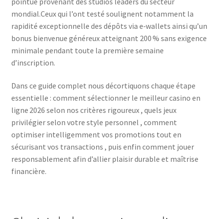
pointue provenant des studios leaders du secteur
mondial.Ceux qui l’ont testé soulignent notamment la
rapidité exceptionnelle des dépôts via e‑wallets ainsi qu’un
bonus bienvenue généreux atteignant 200 % sans exigence
minimale pendant toute la première semaine
d’inscription.​
Dans ce guide complet nous décortiquons chaque étape
essentielle : comment sélectionner le meilleur casino en
ligne 2026 selon nos critères rigoureux , quels jeux
privilégier selon votre style personnel , comment
optimiser intelligemment vos promotions tout en
sécurisant vos transactions , puis enfin comment jouer
responsablement afin d’allier plaisir durable et maîtrise
financière.