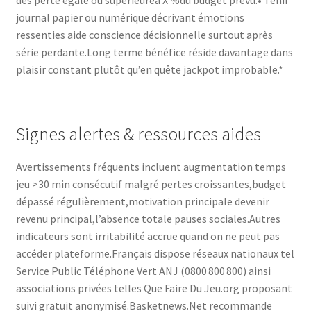
dès perte égale ou supérieureà X %du budget prévu.• Tenir
journal papier ou numérique décrivant émotions
ressenties aide conscience décisionnelle surtout après
série perdante.Long terme bénéfice réside davantage dans
plaisir constant plutôt qu’en quête jackpot improbable.*
Signes alertes & ressources aides
Avertissements fréquents incluent augmentation temps
jeu >30 min consécutif malgré pertes croissantes,budget
dépassé régulièrement,motivation principale devenir
revenu principal,l’absence totale pauses sociales.Autres
indicateurs sont irritabilité accrue quand on ne peut pas
accéder plateforme.Français dispose réseaux nationaux tel
Service Public Téléphone Vert ANJ (0800 800 800) ainsi
associations privées telles Que Faire Du Jeu.org proposant
suivi gratuit anonymisé.Basketnews.Net recommande