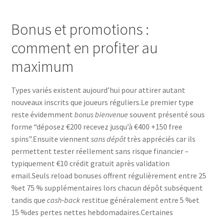
Bonus et promotions :
comment en profiter au
maximum
Types variés existent aujourd’hui pour attirer autant
nouveaux inscrits que joueurs réguliers.Le premier type
reste évidemment
bonus bienvenue
souvent présenté sous
forme “déposez €200 recevez jusqu’à €400 +150 free
spins”.Ensuite viennent
sans dépôt
très appréciés car ils
permettent tester réellement sans risque financier –
typiquement €10 crédit gratuit après validation
email.Seuls reload bonuses offrent régulièrement entre 25
%et 75 % supplémentaires lors chacun dépôt subséquent
tandis que
cash‑back
restitue généralement entre 5 %et
15 %des pertes nettes hebdomadaires.Certaines