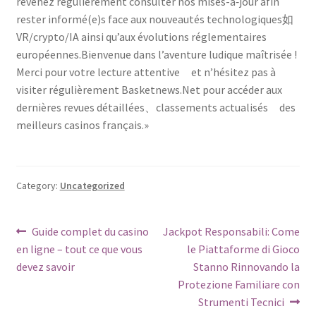
revenez régulièrement consulter nos mises-à‑jour afin
rester informé(e)s face aux nouveautés technologiques如
VR/crypto/IA ainsi qu’aux évolutions réglementaires
européennes.Bienvenue dans l’aventure ludique maîtrisée !
Merci pour votre lecture attentive et n’hésitez pas à
visiter régulièrement Basketnews.Net pour accéder aux
dernières revues détaillées、classements actualisés des
meilleurs casinos français.»
Category:
Uncategorized
Post
Previous
Next
Guide complet du casino
Jackpot Responsabili: Come
post:
post:
en ligne – tout ce que vous
le Piattaforme di Gioco
navigation
devez savoir
Stanno Rinnovando la
Protezione Familiare con
Strumenti Tecnici