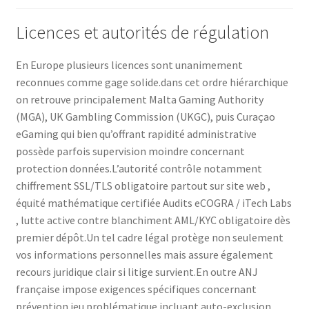
Licences et autorités de régulation
En Europe plusieurs licences sont unanimement
reconnues comme gage solide.dans cet ordre hiérarchique
on retrouve principalement Malta Gaming Authority
(MGA), UK Gambling Commission (UKGC), puis Curaçao
eGaming qui bien qu’offrant rapidité administrative
possède parfois supervision moindre concernant
protection données.L’autorité contrôle notamment
chiffrement SSL/TLS obligatoire partout sur site web ,
équité mathématique certifiée Audits eCOGRA / iTech Labs
, lutte active contre blanchiment AML/KYC obligatoire dès
premier dépôt.Un tel cadre légal protège non seulement
vos informations personnelles mais assure également
recours juridique clair si litige survient.En outre ANJ
française impose exigences spécifiques concernant
prévention jeu problématique incluant auto-exclusion