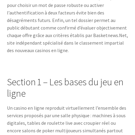
pour choisir un mot de passe robuste ou activer
l’authentification à deux facteurs évite bien des
désagréments futurs. Enfin, un tel dossier permet au
public débutant comme confirmé d’évaluer objectivement
chaque offre grâce aux critères établis par Basketnews.Net,
site indépendant spécialisé dans le classement impartial
des nouveaux casinos en ligne.
Section 1 – Les bases du jeu en
ligne
Un casino en ligne reproduit virtuellement l’ensemble des
services proposés par une salle physique : machines à sous
digitales, tables de roulette live avec croupier réel ou
encore salons de poker multijoueurs simultanés partout