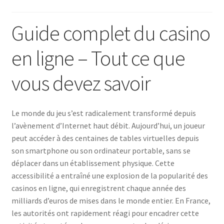
News
Guide complet du casino
Request a Quote
en ligne – Tout ce que
vous devez savoir
Le monde du jeu s’est radicalement transformé depuis
l’avènement d’Internet haut débit. Aujourd’hui, un joueur
peut accéder à des centaines de tables virtuelles depuis
son smartphone ou son ordinateur portable, sans se
déplacer dans un établissement physique. Cette
accessibilité a entraîné une explosion de la popularité des
casinos en ligne, qui enregistrent chaque année des
milliards d’euros de mises dans le monde entier. En France,
les autorités ont rapidement réagi pour encadrer cette