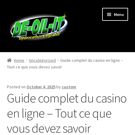
Skip
Skip
Menu
to
to
navigation
content
Home
Home
Uncategorized
Guide complet du casino en ligne –
Tout ce que vous devez savoir
About Us
Cart
Posted on
October 4, 2025
by
custom
Guide complet du casino
Checkout
en ligne – Tout ce que
Contact Us
vous devez savoir
My Account