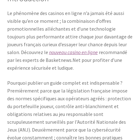
Le phénomène des casinos en ligne n’a jamais été aussi
visible qu’en ce moment ; la combinaison d’offres
promotionnelles alléchantes et d’une technologie
toujours plus performante attire chaque jour davantage de
joueurs français curieux d’essayer leur chance depuis leur
salon. Découvrez le
nouveau casino en ligne
recommandé
par les experts de Basketnews.Net pour profiter d’une
expérience sécurisée et ludique.
Pourquoi publier un guide complet est indispensable ?
Premièrement parce que la législation française impose
des normes spécifiques aux opérateurs agréés : protection
du portefeuille joueur, contrôle anti‑blanchiment et
obligations relatives au jeu responsable sont
scrupuleusement surveillés par l’Autorité Nationale des
Jeux (ANJ). Deuxièmement parce que la cybersécurité
évolue constamment ; connaître les bonnes pratiques