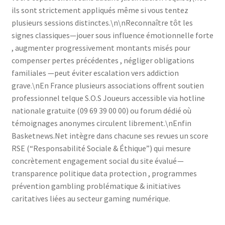
ils sont strictement appliqués même si vous tentez
plusieurs sessions distinctes.\n\nReconnaître tôt les
signes classiques—jouer sous influence émotionnelle forte
, augmenter progressivement montants misés pour
compenser pertes précédentes , négliger obligations
familiales —peut éviter escalation vers addiction
grave.\nEn France plusieurs associations offrent soutien
professionnel telque S.O.S Joueurs accessible via hotline
nationale gratuite (09 69 39 00 00) ou forum dédié où
témoignages anonymes circulent librement.\nEnfin
Basketnews.Net intègre dans chacune ses revues un score
RSE (“Responsabilité Sociale & Éthique”) qui mesure
concrètement engagement social du site évalué —
transparence politique data protection , programmes
prévention gambling problématique & initiatives
caritatives liées au secteur gaming numérique.