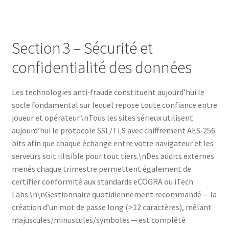
Section 3 – Sécurité et
confidentialité des données
Les technologies anti‑fraude constituent aujourd’hui le
socle fondamental sur lequel repose toute confiance entre
joueur et opérateur.\nTous les sites sérieux utilisent
aujourd’hui le protocole SSL/TLS avec chiffrement AES‑256
bits afin que chaque échange entre votre navigateur et les
serveurs soit illisible pour tout tiers.\nDes audits externes
menés chaque trimestre permettent également de
certifier conformité aux standards eCOGRA ou iTech
Labs.\n\nGestionnaire quotidiennement recommandé — la
création d’un mot de passe long (>12 caractères), mêlant
majuscules/minuscules/symboles — est complété