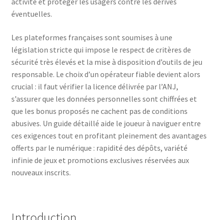
activité et protéger les usagers contre les dérives
éventuelles.
Les plateformes françaises sont soumises à une
législation stricte qui impose le respect de critères de
sécurité très élevés et la mise à disposition d’outils de jeu
responsable. Le choix d’un opérateur fiable devient alors
crucial : il faut vérifier la licence délivrée par l’ANJ,
s’assurer que les données personnelles sont chiffrées et
que les bonus proposés ne cachent pas de conditions
abusives. Un guide détaillé aide le joueur à naviguer entre
ces exigences tout en profitant pleinement des avantages
offerts par le numérique : rapidité des dépôts, variété
infinie de jeux et promotions exclusives réservées aux
nouveaux inscrits.
Introduction