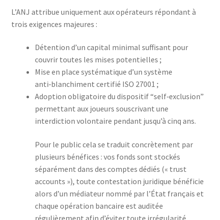
L’ANJ attribue uniquement aux opérateurs répondant à
trois exigences majeures :
Détention d’un capital minimal suffisant pour
couvrir toutes les mises potentielles ;
Mise en place systématique d’un système
anti‑blanchiment certifié ISO 27001 ;
Adoption obligatoire du dispositif “self‑exclusion”
permettant aux joueurs souscrivant une
interdiction volontaire pendant jusqu’à cinq ans.
Pour le public cela se traduit concrètement par
plusieurs bénéfices : vos fonds sont stockés
séparément dans des comptes dédiés (« trust
accounts »), toute contestation juridique bénéficie
alors d’un médiateur nommé par l’État français et
chaque opération bancaire est auditée
régulièrement afin d’éviter toute irrégularité