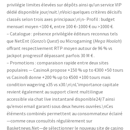
privilégie limites élevées sur dépôts ainsi qu’un service VIP
dédié disponible jour/nuit.\nVoici quelques critères décisifs
classés selon trois axes principaux:\n\n- Profil : budget
mensuel moyen <100 €, entre 100 €–1000 € ou >1000 €.
– Catalogue : présence privilégiée éditeurs reconnus tels
que NetEnt (
Gonzo’s Quest
) ou Microgaming (
Mega Moolah
)
offrant respectivement RTP moyen autour de 96 % vs
jackpot progressif dépassant parfois 30 M € .
– Promotions : comparaison rapide entre deux sites
populaires — CasinoA propose +150 % up to €300 +50 tours
vs CasinoB donne +200 % up to €500 +100 tours mais
condition wagering x35 vs x30.\n\nL’importance capitale
revient également au support client multilingue
accessible via chat live instantané disponible24/7 ainsi
qu’envoi email garanti sous deux heures ouvrées.\nCes
éléments combinés permettent au consommateur éclairé
—comme ceux consultés régulièrement sur
Basketnews.Net—de sélectionner le nouveau site de casino