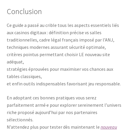
Conclusion
Ce guide a passé au crible tous les aspects essentiels liés
aux casinos digitaux : définition précise vs salles
traditionnelles, cadre légal français imposé par l’ANJ,
techniques modernes assurant sécurité optimale,
critères pointus permettant choisir LE nouveau site
adéquat,
stratégies éprouvées pour maximiser vos chances aux
tables classiques,
et enfin outils indispensables favorisant jeu responsable.​
En adoptant ces bonnes pratiques vous serez
parfaitement armé·e pour explorer sereinement l’univers
riche proposé aujourd’hui par nos partenaires
sélectionnés.
N’attendez plus pour tester dès maintenant le
nouveau