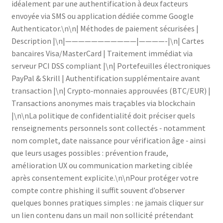
idéalement par une authentification à deux facteurs
envoyée via SMS ou application dédiée comme Google
Authenticator.\n\n| Méthodes de paiement sécurisées |
Description |\n|———————————|————-|\n| Cartes
bancaires Visa/MasterCard | Traitement immédiat via
serveur PCI DSS compliant |\n| Portefeuilles électroniques
PayPal & Skrill | Authentification supplémentaire avant
transaction |\n| Crypto‑monnaies approuvées (BTC/EUR) |
Transactions anonymes mais traçables via blockchain
|\n\nLa politique de confidentialité doit préciser quels
renseignements personnels sont collectés ‑ notamment
nom complet, date naissance pour vérification âge ‑ ainsi
que leurs usages possibles : prévention fraude,
amélioration UX ou communication marketing ciblée
après consentement explicite.\n\nPour protéger votre
compte contre phishing il suffit souvent d’observer
quelques bonnes pratiques simples : ne jamais cliquer sur
un lien contenu dans un mail non sollicité prétendant