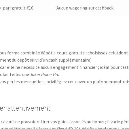
 pari gratuit €10
Aucun wagering sur cashback
s forme combinée dépôt + tours gratuits ; choisissez celui dont l
ment du dépôt suivi d’un cash supplémentaire).
 car elle ne nécessite aucun engagement financier ; idéal pour test
oker telles que
Joker Poker Pro
.
 pertes mensuelles ; privilégiez ceux avec un plafonnement raisonn
ler attentivement
 avant de pouvoir retirer vos gains associés au bonus ; il varie g
eur monétaire réelle (souvent fixé à €0,10). Vérifiez également la 