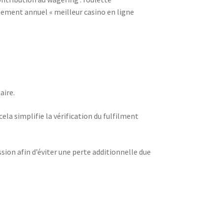
sement annuel « meilleur casino en ligne
aire.
ela simplifie la vérification du fulfilment
sion afin d’éviter une perte additionnelle due