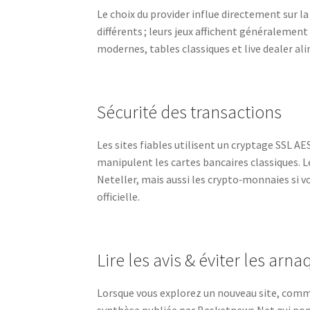
Le choix du provider influe directement sur l
différents ; leurs jeux affichent généralemen
modernes, tables classiques et live dealer a
Sécurité des transactions
Les sites fiables utilisent un cryptage SSL A
manipulent les cartes bancaires classiques. 
Neteller, mais aussi les crypto‑monnaies si
officielle.
Lire les avis & éviter les arn
Lorsque vous explorez un nouveau site, comme