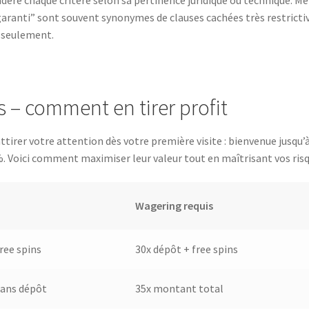
ère chaque critère selon sa pertinence juridique ou technique. Mé
r garanti” sont souvent synonymes de clauses cachées très restrict
s seulement.
 – comment en tirer profit
ttirer votre attention dès votre première visite : bienvenue jusqu’
. Voici comment maximiser leur valeur tout en maîtrisant vos risq
Wagering requis
ree spins
30x dépôt + free spins
sans dépôt
35x montant total