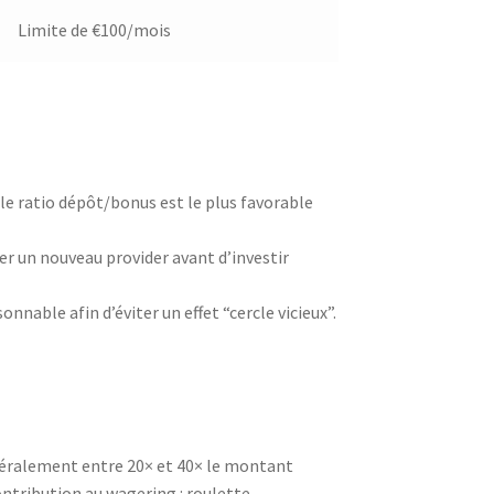
Limite de €100/mois
e ratio dépôt/bonus est le plus favorable
er un nouveau provider avant d’investir
able afin d’éviter un effet “cercle vicieux”.
énéralement entre 20× et 40× le montant
contribution au wagering : roulette