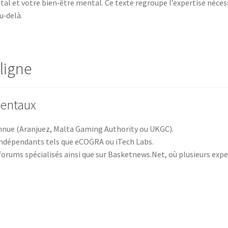
al et votre bien‑être mental. Ce texte regroupe l’expertise néces
u‑delà.
 ligne
mentaux
onnue (Aranjuez, Malta Gaming Authority ou UKGC).
indépendants tels que eCOGRA ou iTech Labs.
s forums spécialisés ainsi que sur Basketnews.Net, où plusieurs ex