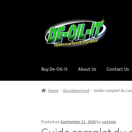
Skip
Skip
to
to
navigation
content
Buy De-Oil-It
About Us
Contact Us
Home
About Us
Cart
Checkout
Contact Us
My
Home
Uncategorized
Guide complet du casi
Posted on
September 11, 2025
by
custom