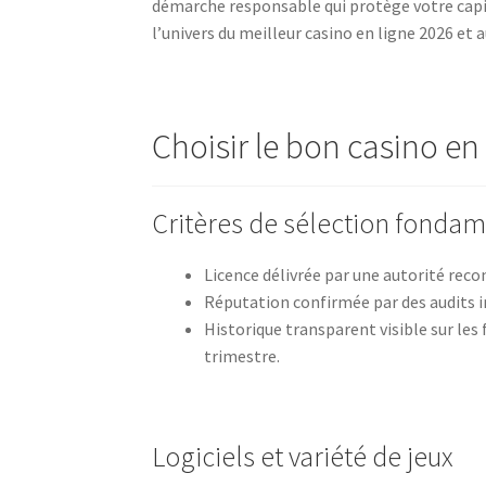
démarche responsable qui protège votre capit
l’univers du meilleur casino en ligne 2026 et a
Choisir le bon casino en
Critères de sélection fonda
Licence délivrée par une autorité rec
Réputation confirmée par des audits 
Historique transparent visible sur le
trimestre.
Logiciels et variété de jeux