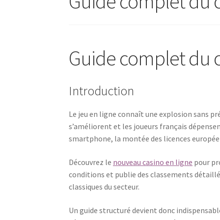
Guide complet du ca
Guide complet du ca
Introduction
Le jeu en ligne connaît une explosion sans pr
s’améliorent et les joueurs français dépensen
smartphone, la montée des licences européen
Découvrez le
nouveau casino en ligne
pour pro
conditions et publie des classements détaillé
classiques du secteur.
Un guide structuré devient donc indispensable :