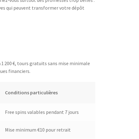
fiez‑vous surtout des promesses trop belles :
ives qui peuvent transformer votre dépôt
à 1 200 €, tours gratuits sans mise minimale
ues financiers.
Conditions particulières
Free spins valables pendant 7 jours
Mise minimum €10 pour retrait