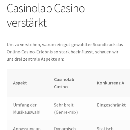
Casinolab Casino
News
verstärkt
Request a Quote
Um zu verstehen, warum ein gut gewählter Soundtrack das
Online‑Casino‑Erlebnis so stark beeinflusst, schauen wir
uns drei zentrale Aspekte an:
Casinolab
Aspekt
Konkurrenz A
Casino
Umfang der
Sehr breit
Eingeschränkt
Musikauswahl
(Genre‑mix)
Anpassung an
Dynamisch,
Statisch