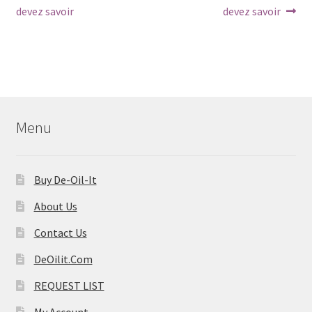
navigation
devez savoir
devez savoir
Menu
Buy De-Oil-It
About Us
Contact Us
DeOilit.Com
REQUEST LIST