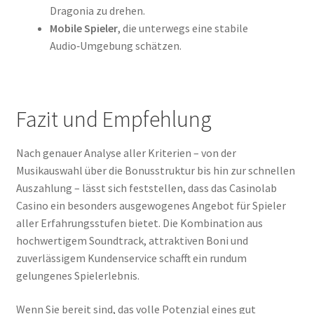
Dragonia zu drehen.
Mobile Spieler
, die unterwegs eine stabile
Audio‑Umgebung schätzen.
Fazit und Empfehlung
Nach genauer Analyse aller Kriterien – von der
Musikauswahl über die Bonusstruktur bis hin zur schnellen
Auszahlung – lässt sich feststellen, dass das Casinolab
Casino ein besonders ausgewogenes Angebot für Spieler
aller Erfahrungsstufen bietet. Die Kombination aus
hochwertigem Soundtrack, attraktiven Boni und
zuverlässigem Kundenservice schafft ein rundum
gelungenes Spielerlebnis.
Wenn Sie bereit sind, das volle Potenzial eines gut