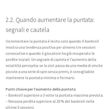
2.2. Quando aumentare la puntata:
segnali e cautela
Incrementare la puntata è lecito solo quando il bankroll
mostra una tendenza positiva per almeno tre sessioni
consecutive e quando il giocatore ha già recuperato le
perdite iniziali. Un segnale di cautela è l’aumento della
volatilità percepita: se la slot passa da una media di vincite
piccole a una serie di spin senza premi, è consigliabile
mantenere la puntata minima o fermarsi.
Punti chiave per l’aumento della puntata
– Bankroll superiore a 3 volte la puntata massima prevista.
– Nessuna perdita superiore al 20 % del bankroll nelle
ultime 5 sessioni.