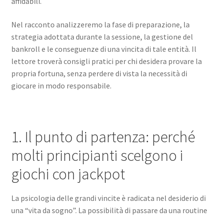
affidabili.
Nel racconto analizzeremo la fase di preparazione, la
strategia adottata durante la sessione, la gestione del
bankroll e le conseguenze di una vincita di tale entità. Il
lettore troverà consigli pratici per chi desidera provare la
propria fortuna, senza perdere di vista la necessità di
giocare in modo responsabile.
1. Il punto di partenza: perché
molti principianti scelgono i
giochi con jackpot
La psicologia delle grandi vincite è radicata nel desiderio di
una “vita da sogno”. La possibilità di passare da una routine