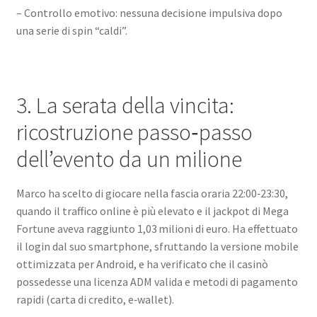
– Controllo emotivo: nessuna decisione impulsiva dopo
una serie di spin “caldi”.
3. La serata della vincita:
ricostruzione passo‑passo
dell’evento da un milione
Marco ha scelto di giocare nella fascia oraria 22:00‑23:30,
quando il traffico online è più elevato e il jackpot di Mega
Fortune aveva raggiunto 1,03 milioni di euro. Ha effettuato
il login dal suo smartphone, sfruttando la versione mobile
ottimizzata per Android, e ha verificato che il casinò
possedesse una licenza ADM valida e metodi di pagamento
rapidi (carta di credito, e‑wallet).