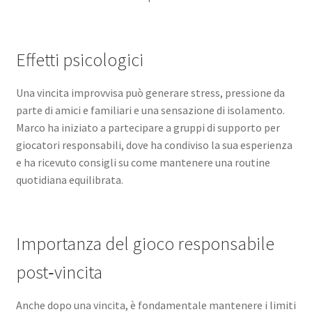
Effetti psicologici
Una vincita improvvisa può generare stress, pressione da
parte di amici e familiari e una sensazione di isolamento.
Marco ha iniziato a partecipare a gruppi di supporto per
giocatori responsabili, dove ha condiviso la sua esperienza
e ha ricevuto consigli su come mantenere una routine
quotidiana equilibrata.
Importanza del gioco responsabile
post‑vincita
Anche dopo una vincita, è fondamentale mantenere i limiti