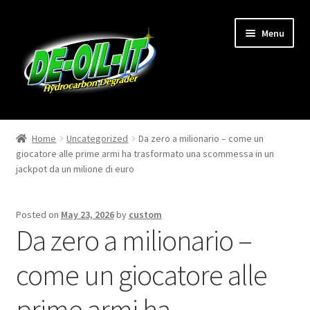
Skip
Skip
Menu
to
to
navigation
content
Home
Home
Uncategorized
Da zero a milionario – come un
giocatore alle prime armi ha trasformato una scommessa in un
About Us
jackpot da un milione di euro
Cart
Posted on
May 23, 2026
by
custom
Da zero a milionario –
Checkout
come un giocatore alle
Contact Us
prime armi ha
My Account