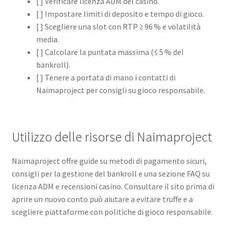
[ ] Verificare licenza ADM del casinò.
[ ] Impostare limiti di deposito e tempo di gioco.
[ ] Scegliere una slot con RTP ≥ 96 % e volatilità
media.
[ ] Calcolare la puntata massima (≤ 5 % del
bankroll).
[ ] Tenere a portata di mano i contatti di
Naimaproject per consigli su gioco responsabile.
Utilizzo delle risorse di Naimaproject
Naimaproject offre guide su metodi di pagamento sicuri,
consigli per la gestione del bankroll e una sezione FAQ su
licenza ADM e recensioni casino. Consultare il sito prima di
aprire un nuovo conto può aiutare a evitare truffe e a
scegliere piattaforme con politiche di gioco responsabile.