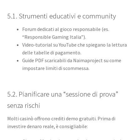
5.1. Strumenti educativi e community
Forum dedicati al gioco responsabile (es.
“Responsible Gaming Italia”).
Video‑tutorial su YouTube che spiegano la lettura
delle tabelle di pagamento.
Guide PDF scaricabili da Naimaproject su come
impostare limiti di scommessa.
5.2. Pianificare una “sessione di prova”
senza rischi
Molti casinò offrono crediti demo gratuiti. Prima di
investire denaro reale, è consigliabile: