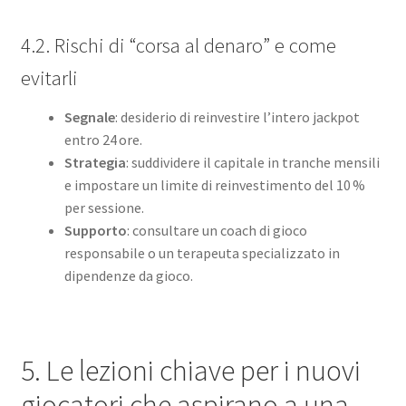
4.2. Rischi di “corsa al denaro” e come
evitarli
Segnale
: desiderio di reinvestire l’intero jackpot
entro 24 ore.
Strategia
: suddividere il capitale in tranche mensili
e impostare un limite di reinvestimento del 10 %
per sessione.
Supporto
: consultare un coach di gioco
responsabile o un terapeuta specializzato in
dipendenze da gioco.
5. Le lezioni chiave per i nuovi
giocatori che aspirano a una