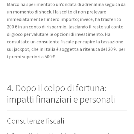
Marco ha sperimentato un’ondata di adrenalina seguita da
un momento di shock. Ha scelto di non prelevare
immediatamente l’intero importo; invece, ha trasferito
200 € in un conto di risparmio, lasciando il resto sul conto
di gioco per valutare le opzioni di investimento. Ha
consultato un consulente fiscale per capire la tassazione
sul jackpot, che in Italia è soggetta a ritenuta del 20 % per
i premi superiori a 500 €.
4. Dopo il colpo di fortuna:
impatti finanziari e personali
Consulenze fiscali