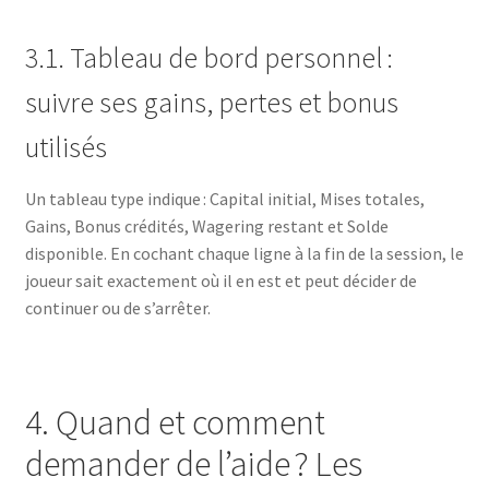
3.1. Tableau de bord personnel :
suivre ses gains, pertes et bonus
utilisés
Un tableau type indique : Capital initial, Mises totales,
Gains, Bonus crédités, Wagering restant et Solde
disponible. En cochant chaque ligne à la fin de la session, le
joueur sait exactement où il en est et peut décider de
continuer ou de s’arrêter.
4. Quand et comment
demander de l’aide ? Les