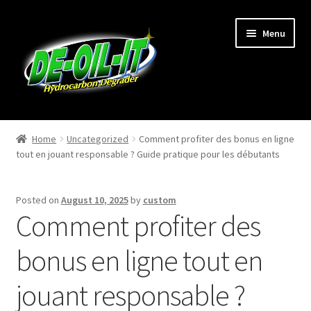
Skip
Skip
Menu
to
to
navigation
content
Home
Home
Uncategorized
Comment profiter des bonus en ligne
tout en jouant responsable ? Guide pratique pour les débutants
About Us
Cart
Posted on
August 10, 2025
by
custom
Comment profiter des
Checkout
bonus en ligne tout en
Contact Us
jouant responsable ?
My Account