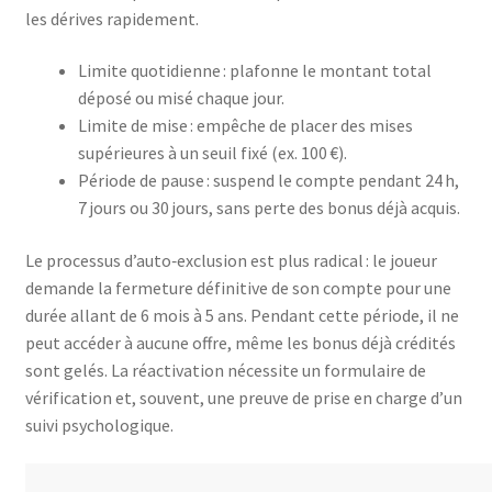
les dérives rapidement.
Limite quotidienne : plafonne le montant total
déposé ou misé chaque jour.
Limite de mise : empêche de placer des mises
supérieures à un seuil fixé (ex. 100 €).
Période de pause : suspend le compte pendant 24 h,
7 jours ou 30 jours, sans perte des bonus déjà acquis.
Le processus d’auto‑exclusion est plus radical : le joueur
demande la fermeture définitive de son compte pour une
durée allant de 6 mois à 5 ans. Pendant cette période, il ne
peut accéder à aucune offre, même les bonus déjà crédités
sont gelés. La réactivation nécessite un formulaire de
vérification et, souvent, une preuve de prise en charge d’un
suivi psychologique.