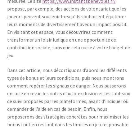
mesurée. Le site
https://www.instantsbenevoles.fr/
propose, par exemple, des actions de volontariat que les
joueurs peuvent soutenir lorsqu’ils souhaitent équilibrer
leurs moments de divertissement avec un impact positif.
En visitant cet espace, vous découvrirez comment
transformer un loisir ludique en une opportunité de
contribution sociale, sans que cela nuise à votre budget de
jeu.
Dans cet article, nous décortiquons d’abord les différents
types de bonus et leurs conditions, puis nous montrons
comment repérer les signaux de danger. Nous passerons
ensuite en revue les outils d’auto‑exclusion et les tableaux
de suivi proposés par les plateformes, avant d’indiquer où
demander de l’aide en cas de besoin. Enfin, nous
proposerons des stratégies concrètes pour maximiser les
bonus tout en restant dans les limites du jeu responsable.