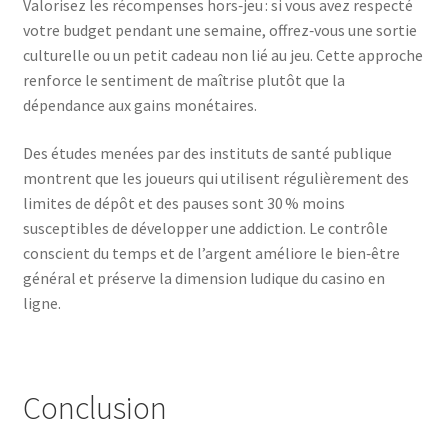
Valorisez les récompenses hors‑jeu : si vous avez respecté
votre budget pendant une semaine, offrez‑vous une sortie
culturelle ou un petit cadeau non lié au jeu. Cette approche
renforce le sentiment de maîtrise plutôt que la
dépendance aux gains monétaires.
Des études menées par des instituts de santé publique
montrent que les joueurs qui utilisent régulièrement des
limites de dépôt et des pauses sont 30 % moins
susceptibles de développer une addiction. Le contrôle
conscient du temps et de l’argent améliore le bien‑être
général et préserve la dimension ludique du casino en
ligne.
Conclusion