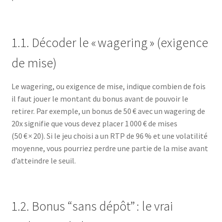
1.1. Décoder le « wagering » (exigence
de mise)
Le wagering, ou exigence de mise, indique combien de fois
il faut jouer le montant du bonus avant de pouvoir le
retirer. Par exemple, un bonus de 50 € avec un wagering de
20x signifie que vous devez placer 1 000 € de mises
(50 € × 20). Si le jeu choisi a un RTP de 96 % et une volatilité
moyenne, vous pourriez perdre une partie de la mise avant
d’atteindre le seuil.
1.2. Bonus “sans dépôt” : le vrai