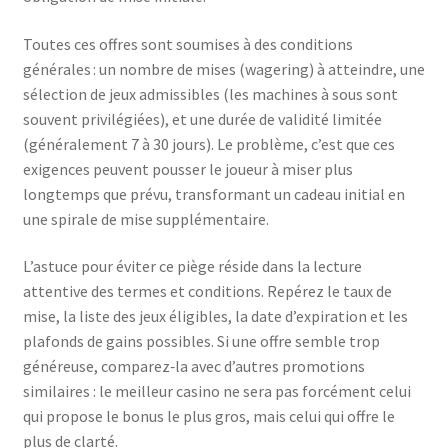
Toutes ces offres sont soumises à des conditions
générales : un nombre de mises (wagering) à atteindre, une
sélection de jeux admissibles (les machines à sous sont
souvent privilégiées), et une durée de validité limitée
(généralement 7 à 30 jours). Le problème, c’est que ces
exigences peuvent pousser le joueur à miser plus
longtemps que prévu, transformant un cadeau initial en
une spirale de mise supplémentaire.
L’astuce pour éviter ce piège réside dans la lecture
attentive des termes et conditions. Repérez le taux de
mise, la liste des jeux éligibles, la date d’expiration et les
plafonds de gains possibles. Si une offre semble trop
généreuse, comparez‑la avec d’autres promotions
similaires : le meilleur casino ne sera pas forcément celui
qui propose le bonus le plus gros, mais celui qui offre le
plus de clarté.