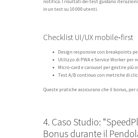
notifica. I risultati dei test guidano iterazi
in un test su 10 000 utenti.
Checklist UI/UX mobile‑first
Design responsive con breakpoints pe
Utilizzo di PWA e Service Worker per no
Micro‑card e carousel per gestire più o
Test A/B continuo con metriche di clic
Queste pratiche assicurano che il bonus, per
4. Caso Studio: “SpeedP
Bonus durante il Pendo