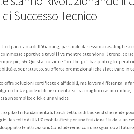
e stanno Rivoluzionando il G
 di Successo Tecnico
o il panorama dell’iGaming, passando da sessioni casalinghe a mo
 scommesse sportive e tavoli live mentre attendono il treno, sorse
empre più, 5G. Questa fruizione “on‑the‑go” ha spinto gli operatori
abilità e, soprattutto, su offerte promozionali che si attivano in 
to offre soluzioni certificate e affidabili, ma la vera differenza la 
lgono link e guide utili per orientarsi tra i migliori casino online,
ra un semplice click e una vincita.
ro pilastri fondamentali: l’architettura di backend che rende possi
io, le scelte di UI/UX mobile‑first per una fruizione fluida, e un 
doppiato le attivazioni. Concluderemo con uno sguardo al futuro