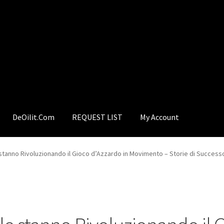
DeOilit.Com
REQUEST LIST
My Account
 Account
News
Request a Quote
tanno Rivoluzionando il Gioco d’Azzardo in Movimento – Storie di Success