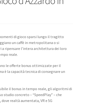
ioco d’Azzardo in
menti di gioco sparsi lungo il tragitto
ggiano un caffè in metropolitana o si
 a ripensare l’intera architettura dei loro
tempo reale.
fanno le offerte bonus ottimizzate per il
 ma è la capacità tecnica di consegnare un
bile il bonus in tempo reale, gli algoritmi di
caso studio concreto – “SpeedPlay” – che
, dove realtà aumentata, VR e 5G