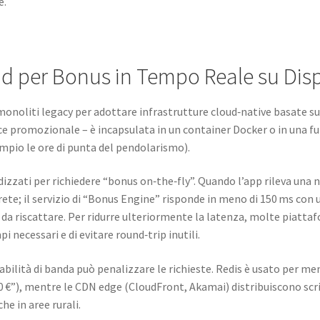
e.
nd per Bonus in Tempo Reale su Dispo
noliti legacy per adottare infrastrutture cloud‑native basate su 
ce promozionale – è incapsulata in un container Docker o in una f
empio le ore di punta del pendolarismo).
zati per richiedere “bonus on‑the‑fly”. Quando l’app rileva una 
i rete; il servizio di “Bonus Engine” risponde in meno di 150 ms con
ce da riscattare. Per ridurre ulteriormente la latenza, molte piat
i necessari e di evitare round‑trip inutili.
riabilità di banda può penalizzare le richieste. Redis è usato per m
0 €”), mentre le CDN edge (CloudFront, Akamai) distribuiscono script
e in aree rurali.