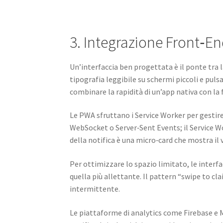
3. Integrazione Front‑En
Un’interfaccia ben progettata è il ponte tra 
tipografia leggibile su schermi piccoli e pul
combinare la rapidità di un’app nativa con la f
Le PWA sfruttano i Service Worker per gestire
WebSocket o Server‑Sent Events; il Service Wo
della notifica è una micro‑card che mostra il 
Per ottimizzare lo spazio limitato, le interf
quella più allettante. Il pattern “swipe to cl
intermittente.
Le piattaforme di analytics come Firebase e M