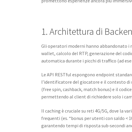
promettono esperienze ancora più immersiv
1. Architettura di Backe
Gli operatori moderni hanno abbandonato i mo
wallet, calcolo del RTP, generazione del codi
automatica durante i picchi di traffico (ad es
Le API RESTful espongono endpoint standardiz
l’identificatore del giocatore e il contesto d
(free spin, cashback, match bonus) e il codi
permettendo al client di richiedere solo i camp
Il caching è cruciale su reti 4G/5G, dove la va
frequenti (es. “bonus per utenti con saldo < 1
garantendo tempi di risposta sub‑secondi anch