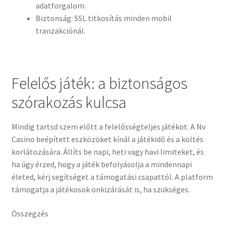
adatforgalom.
Biztonság: SSL titkosítás minden mobil
tranzakciónál.
Felelős játék: a biztonságos
szórakozás kulcsa
Mindig tartsd szem előtt a felelősségteljes játékot. A Nv
Casino beépített eszközöket kínál a játékidő és a költés
korlátozására. Állíts be napi, heti vagy havi limiteket, és
ha úgy érzed, hogy a játék befolyásolja a mindennapi
életed, kérj segítséget a támogatási csapattól. A platform
támogatja a játékosok önkizárását is, ha szükséges.
Összegzés