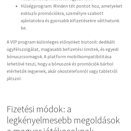
Hűségprogram: Minden tét pontot hoz, amelyeket
exkluzív promóciókra, személyre szabott
ajánlatokra és gyorsabb kifizetésekre válthatunk
be.
A VIP program különleges előnyöket biztosít: dedikált
ügyfélszolgálat, magasabb befizetési limitek, és egyedi
bónuszcsomagok. A platform mobilkompatibilitása
lehetővé teszi, hogy a bónuszok és promóciók bárhol
elérhetők legyenek, akár okostelefonról vagy tabletről
játszol.
Fizetési módok: a
legkényelmesebb megoldások