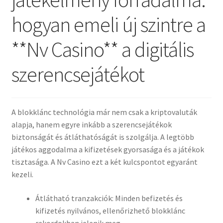
hogyan emeli új szintre a
News
**Nv Casino** a digitális
Request a Quote
szerencsejátékot
A blokklánc technológia már nem csak a kriptovaluták
alapja, hanem egyre inkább a szerencsejátékok
biztonságát és átláthatóságát is szolgálja. A legtöbb
játékos aggodalma a kifizetések gyorsasága és a játékok
tisztasága. A Nv Casino ezt a két kulcspontot egyaránt
kezeli.
Átlátható tranzakciók: Minden befizetés és
kifizetés nyilvános, ellenőrizhető blokklánc
rekordokban jelenik meg.