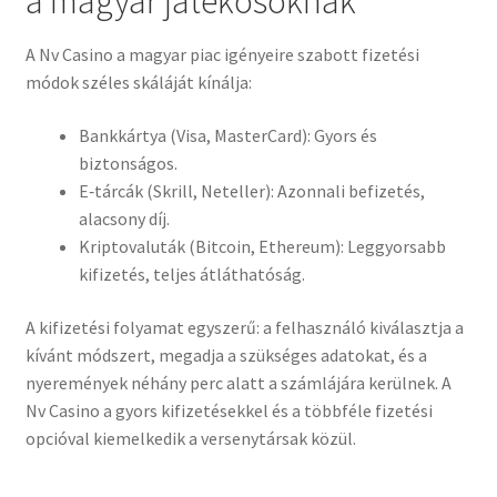
a magyar játékosoknak
A Nv Casino a magyar piac igényeire szabott fizetési
módok széles skáláját kínálja:
Bankkártya (Visa, MasterCard): Gyors és
biztonságos.
E‑tárcák (Skrill, Neteller): Azonnali befizetés,
alacsony díj.
Kriptovaluták (Bitcoin, Ethereum): Leggyorsabb
kifizetés, teljes átláthatóság.
A kifizetési folyamat egyszerű: a felhasználó kiválasztja a
kívánt módszert, megadja a szükséges adatokat, és a
nyeremények néhány perc alatt a számlájára kerülnek. A
Nv Casino a gyors kifizetésekkel és a többféle fizetési
opcióval kiemelkedik a versenytársak közül.