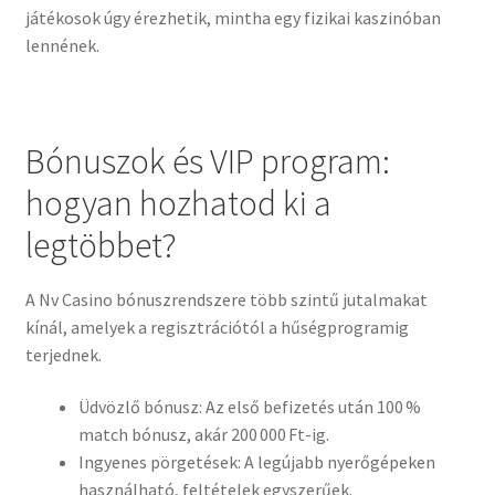
játékosok úgy érezhetik, mintha egy fizikai kaszinóban
lennének.
Bónuszok és VIP program:
hogyan hozhatod ki a
legtöbbet?
A Nv Casino bónuszrendszere több szintű jutalmakat
kínál, amelyek a regisztrációtól a hűségprogramig
terjednek.
Üdvözlő bónusz: Az első befizetés után 100 %
match bónusz, akár 200 000 Ft-ig.
Ingyenes pörgetések: A legújabb nyerőgépeken
használható, feltételek egyszerűek.