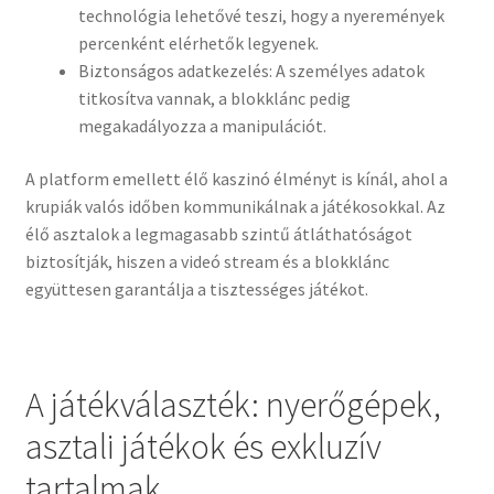
technológia lehetővé teszi, hogy a nyeremények
percenként elérhetők legyenek.
Biztonságos adatkezelés: A személyes adatok
titkosítva vannak, a blokklánc pedig
megakadályozza a manipulációt.
A platform emellett élő kaszinó élményt is kínál, ahol a
krupiák valós időben kommunikálnak a játékosokkal. Az
élő asztalok a legmagasabb szintű átláthatóságot
biztosítják, hiszen a videó stream és a blokklánc
együttesen garantálja a tisztességes játékot.
A játékválaszték: nyerőgépek,
asztali játékok és exkluzív
tartalmak