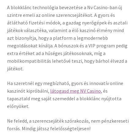
A blokklánc technológia bevezetése a Nv Casino-ban új
szintre emeli az online szerencsejátékot. A gyors és
átlátható fizetési módok, a gazdag nyerőgépek és asztali
játékok választéka, valamint a élő kaszinó élmény mind
azt bizonyítja, hogy a platform a legmodernebb
megoldásokat kínálja. A bónuszok és a VIP program pedig
extra értéket ad a hűséges játékosoknak, míg a
mobilkompatibilitás lehetővé teszi, hogy bárhol élvezd a
játékot.
Ha szeretnél egy megbízható, gyors és innovatív online
kaszinót kipróbálni,
látogasd meg NV Casino
, és
tapasztald meg saját szemeddel a blokklánc nyújtotta
előnyöket.
Ne feledd, a szerencsejáték szórakozás, nem pénzkereseti
forrás. Mindig játssz felelősségteljesen!