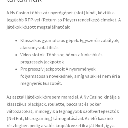
A Nv Casino több száz nyerőgépet (slot) kínál, köztük a
legújabb RTP‑vel (Return to Player) rendelkező címeket. A
játékok között megtalálhatóak:
Klasszikus gyümölcsös gépek: Egyszerű szabályok,
alacsony volatilitás.
Video slotok: Több sor, bónusz funkciók és
progresszív jackpotok.
Progresszív jackpotok: A nyeremények
folyamatosan növekednek, amíg valaki el nem éri a
megnyerés küszöbét.
Az asztali játékok köre sem marad el. A Nv Casino kínálja a
klasszikus blackjack, roulette, baccarat és poker
változatokat, mindegyik a legnagyobb szoftverfejlesztők
(NetEnt, Microgaming) támogatásával. Az élő kaszinó
részlegben pedig a valós krupiák vezetik a játékot, így a