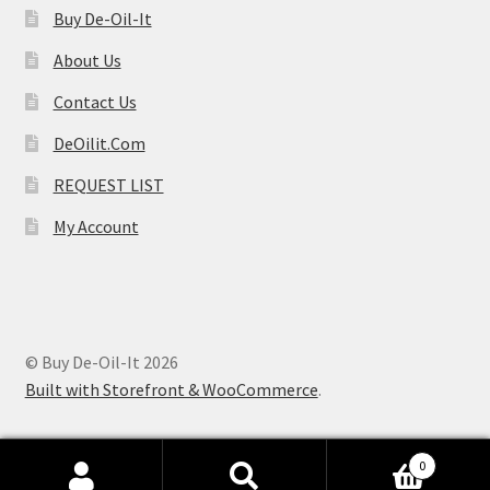
Buy De-Oil-It
About Us
Contact Us
DeOilit.Com
REQUEST LIST
My Account
© Buy De-Oil-It 2026
Built with Storefront & WooCommerce
.
0