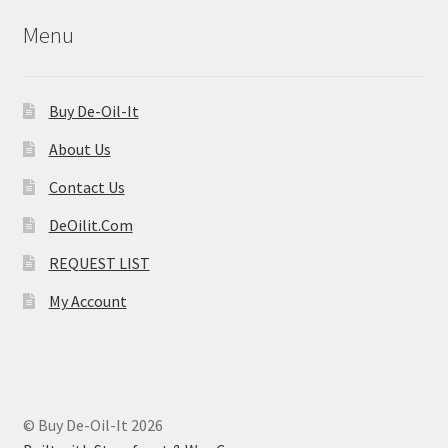
Menu
Buy De-Oil-It
About Us
Contact Us
DeOilit.Com
REQUEST LIST
My Account
© Buy De-Oil-It 2026