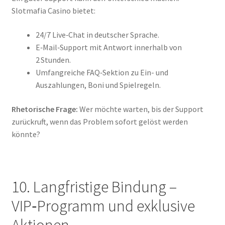
Slotmafia Casino bietet:
24/7 Live‑Chat in deutscher Sprache.
E‑Mail‑Support mit Antwort innerhalb von
2 Stunden.
Umfangreiche FAQ‑Sektion zu Ein- und
Auszahlungen, Boni und Spielregeln.
Rhetorische Frage:
Wer möchte warten, bis der Support
zurückruft, wenn das Problem sofort gelöst werden
könnte?
10. Langfristige Bindung –
VIP‑Programm und exklusive
Aktionen