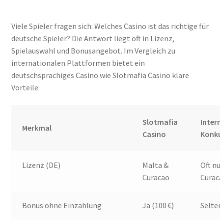
News
Viele Spieler fragen sich: Welches Casino ist das richtige für
deutsche Spieler? Die Antwort liegt oft in Lizenz,
Request a Quote
Spielauswahl und Bonus­angebot. Im Vergleich zu
internationalen Plattformen bietet ein
deutschsprachiges Casino wie Slotmafia Casino klare
Vorteile:
Slotmafia
Inter
Merkmal
Casino
Konk
Lizenz (DE)
Malta &
Oft n
Curacao
Curac
Bonus ohne Einzahlung
Ja (100 €)
Selte