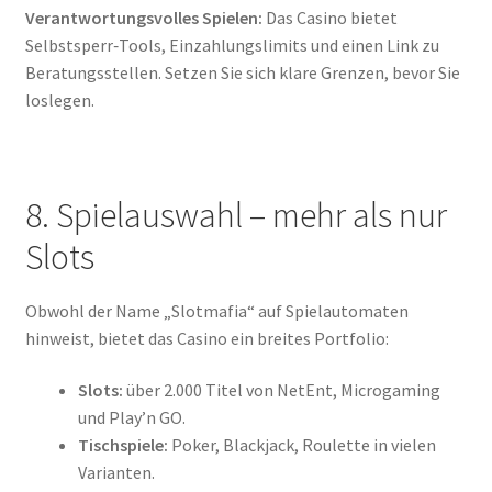
Verantwortungsvolles Spielen:
Das Casino bietet
Selbstsperr‑Tools, Einzahlungslimits und einen Link zu
Beratungsstellen. Setzen Sie sich klare Grenzen, bevor Sie
loslegen.
8. Spielauswahl – mehr als nur
Slots
Obwohl der Name „Slotmafia“ auf Spielautomaten
hinweist, bietet das Casino ein breites Portfolio:
Slots:
über 2.000 Titel von NetEnt, Microgaming
und Play’n GO.
Tischspiele:
Poker, Blackjack, Roulette in vielen
Varianten.