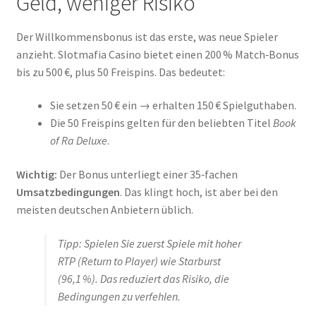
Geld, weniger Risiko
Der Willkommensbonus ist das erste, was neue Spieler
anzieht. Slotmafia Casino bietet einen 200 % Match‑Bonus
bis zu 500 €, plus 50 Freispins. Das bedeutet:
Sie setzen 50 € ein → erhalten 150 € Spielguthaben.
Die 50 Freispins gelten für den beliebten Titel
Book
of Ra Deluxe
.
Wichtig:
Der Bonus unterliegt einer 35‑fachen
Umsatzbedingungen
. Das klingt hoch, ist aber bei den
meisten deutschen Anbietern üblich.
Tipp: Spielen Sie zuerst Spiele mit hoher
RTP (Return to Player) wie
Starburst
(96,1 %). Das reduziert das Risiko, die
Bedingungen zu verfehlen.