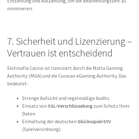
Einzahlung und Auszahlung, um die Bearbeitungszeit zu
minimieren.
7. Sicherheit und Lizenzierung –
Vertrauen ist entscheidend
Slotmafia Casino ist lizenziert durch die Malta Gaming
Authority (MGA) und die Curacao eGaming Authority. Das
bedeutet:
Strenge Aufsicht und regelmäßige Audits.
Einsatz von
SSL‑Verschlüsselung
zum Schutz Ihrer
Daten.
Einhaltung der deutschen
Glücksspiel‑StV
(Spielverordnung).