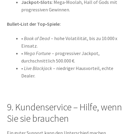
Jackpot‑Slots:
Mega‑Moolah, Hall of Gods mit
progressiven Gewinnen.
Bullet‑List der Top‑Spiele:
•
Book of Dead
– hohe Volatilität, bis zu 10.000 x
Einsatz.
•
Mega Fortune
– progressiver Jackpot,
durchschnittlich 500.000 €.
•
Live Blackjack
– niedriger Hausvorteil, echte
Dealer.
9. Kundenservice – Hilfe, wenn
Sie sie brauchen
Ein guter Support kann den Unterschied machen.