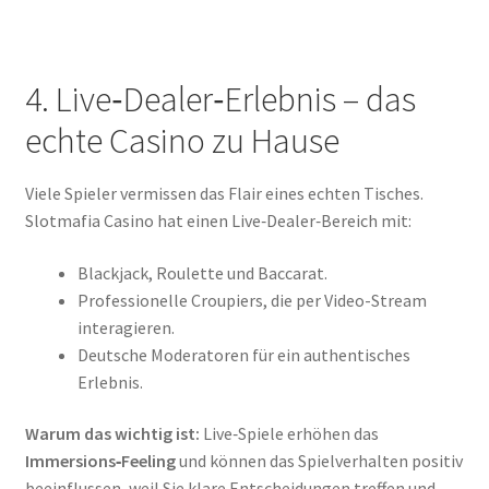
4. Live‑Dealer‑Erlebnis – das
echte Casino zu Hause
Viele Spieler vermissen das Flair eines echten Tisches.
Slotmafia Casino hat einen Live‑Dealer‑Bereich mit:
Blackjack, Roulette und Baccarat.
Professionelle Croupiers, die per Video-Stream
interagieren.
Deutsche Moderatoren für ein authentisches
Erlebnis.
Warum das wichtig ist:
Live‑Spiele erhöhen das
Immersions‑Feeling
und können das Spielverhalten positiv
beeinflussen, weil Sie klare Entscheidungen treffen und