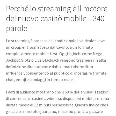
Perché lo streaming è il motore
del nuovo casinò mobile – 340
parole
Lo streaming è passato dal tradizionale live‑dealer, dove
un croupier trasmetteva dal tavolo, a un formato
completamente mobile‑first. Oggi i giochi come Mega
Jackpot Slots o Live Blackjack vengono trasmessi in alta
definizione direttamente dallo smartphone di un
influencer, consentendo al pubblico di interagire tramite
chat, emoji e sondaggi in tempo reale.
I dati di audience mostrano che il 68 % delle visualizzazioni
di contenuti di casinò avviene su dispositivi mobili, con una
durata media di 12 minuti per sessione. Questo indica che i
giocatori non solo guardano, ma sono pronti a passare