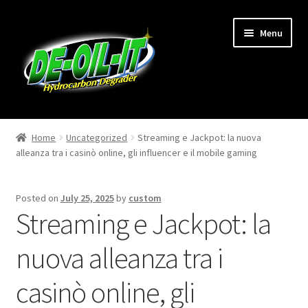
Skip
Skip
Menu
to
to
navigation
content
Home
Home
Uncategorized
Streaming e Jackpot: la nuova
alleanza tra i casinò online, gli influencer e il mobile gaming
About Us
Cart
Posted on
July 25, 2025
by
custom
Streaming e Jackpot: la
Checkout
nuova alleanza tra i
Contact Us
casinò online, gli
My Account