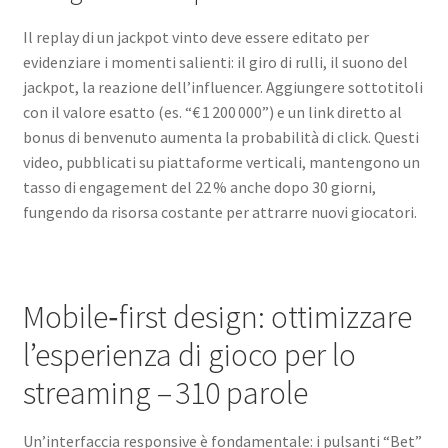
Il replay di un jackpot vinto deve essere editato per
evidenziare i momenti salienti: il giro di rulli, il suono del
jackpot, la reazione dell’influencer. Aggiungere sottotitoli
con il valore esatto (es. “€ 1 200 000”) e un link diretto al
bonus di benvenuto aumenta la probabilità di click. Questi
video, pubblicati su piattaforme verticali, mantengono un
tasso di engagement del 22 % anche dopo 30 giorni,
fungendo da risorsa costante per attrarre nuovi giocatori.
Mobile‑first design: ottimizzare
l’esperienza di gioco per lo
streaming – 310 parole
Un’interfaccia responsive è fondamentale: i pulsanti “Bet”