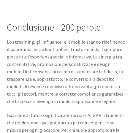
Conclusione – 200 parole
Lo streaming, gli influencer e il mobile stanno ridefinendo
il panorama dei jackpot online, trasformando il semplice
gioco in un’esperienza social e interattiva. La sinergia tra
contenuti live, promozioni personalizzate e design
mobile‑first consente ai casinò di aumentare la fiducia, la
trasparenza e, soprattutto, le conversioni a deposito. I
modelli di revenue condiviso offrono vantaggi concreti a
tutti gli attori, mentre la corretta compliance garantisce
che la crescita avvenga in modo responsabile e legale.
Guardare al futuro significa abbracciare AI e AR, strumenti
che renderanno i jackpot ancora più coinvolgenti e su
misura per ogni giocatore. Per chi vuole approfondire le