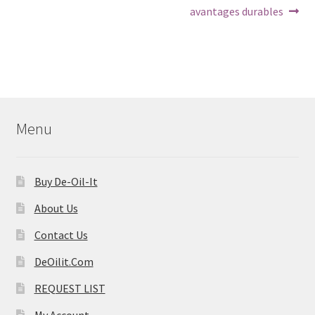
avantages durables
Menu
Buy De-Oil-It
About Us
Contact Us
DeOilit.Com
REQUEST LIST
My Account