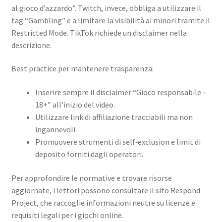
al gioco d’azzardo”. Twitch, invece, obbliga a utilizzare il
tag “Gambling” e a limitare la visibilità ai minori tramite il
Restricted Mode. TikTok richiede un disclaimer nella
descrizione.
Best practice per mantenere trasparenza:
Inserire sempre il disclaimer “Gioco responsabile –
18+” all’inizio del video.
Utilizzare link di affiliazione tracciabili ma non
ingannevoli.
Promuovere strumenti di self‑exclusion e limit di
deposito forniti dagli operatori.
Per approfondire le normative e trovare risorse
aggiornate, i lettori possono consultare il sito Respond
Project, che raccoglie informazioni neutre su licenze e
requisiti legali per i giochi online.