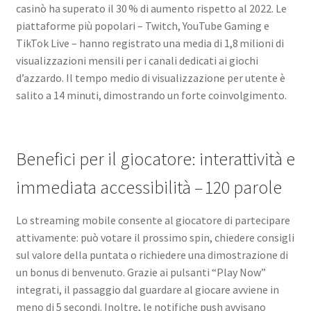
casinò ha superato il 30 % di aumento rispetto al 2022. Le
piattaforme più popolari – Twitch, YouTube Gaming e
TikTok Live – hanno registrato una media di 1,8 milioni di
visualizzazioni mensili per i canali dedicati ai giochi
d’azzardo. Il tempo medio di visualizzazione per utente è
salito a 14 minuti, dimostrando un forte coinvolgimento.
Benefici per il giocatore: interattività e
immediata accessibilità – 120 parole
Lo streaming mobile consente al giocatore di partecipare
attivamente: può votare il prossimo spin, chiedere consigli
sul valore della puntata o richiedere una dimostrazione di
un bonus di benvenuto. Grazie ai pulsanti “Play Now”
integrati, il passaggio dal guardare al giocare avviene in
meno di 5 secondi. Inoltre, le notifiche push avvisano