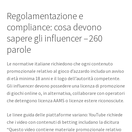
Regolamentazione e
compliance: cosa devono
sapere gli influencer – 260
parole
Le normative italiane richiedono che ogni contenuto
promozionale relativo al gioco d’azzardo includa un avviso
di età minima 18 anni e il logo dell’autorità competente.
Gli influencer devono possedere una licenza di promozione
di giochi online o, in alternativa, collaborare con operatori
che detengono licenza AAMS o licenze estere riconosciute.
Le linee guida delle piattaforme variano: YouTube richiede
che i video con contenuti di betting includano la dicitura
“Questo video contiene materiale promozionale relativo