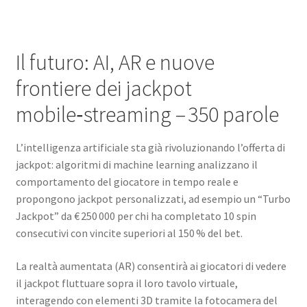
Il futuro: AI, AR e nuove
frontiere dei jackpot
mobile‑streaming – 350 parole
L’intelligenza artificiale sta già rivoluzionando l’offerta di
jackpot: algoritmi di machine learning analizzano il
comportamento del giocatore in tempo reale e
propongono jackpot personalizzati, ad esempio un “Turbo
Jackpot” da € 250 000 per chi ha completato 10 spin
consecutivi con vincite superiori al 150 % del bet.
La realtà aumentata (AR) consentirà ai giocatori di vedere
il jackpot fluttuare sopra il loro tavolo virtuale,
interagendo con elementi 3D tramite la fotocamera del