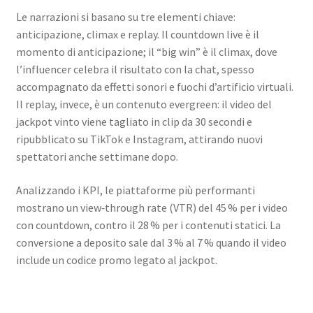
Le narrazioni si basano su tre elementi chiave:
anticipazione, climax e replay. Il countdown live è il
momento di anticipazione; il “big win” è il climax, dove
l’influencer celebra il risultato con la chat, spesso
accompagnato da effetti sonori e fuochi d’artificio virtuali.
Il replay, invece, è un contenuto evergreen: il video del
jackpot vinto viene tagliato in clip da 30 secondi e
ripubblicato su TikTok e Instagram, attirando nuovi
spettatori anche settimane dopo.
Analizzando i KPI, le piattaforme più performanti
mostrano un view‑through rate (VTR) del 45 % per i video
con countdown, contro il 28 % per i contenuti statici. La
conversione a deposito sale dal 3 % al 7 % quando il video
include un codice promo legato al jackpot.