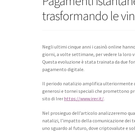
Pagamenti istantanei
trasformando le vin
Negli ultimi cinque anni i casinò online han
giorni, a volte settimane, per vedere la loro 
Questa evoluzione è stata trainata da due fo
pagamento digitale.
Il periodo natalizio amplifica ulteriormente 
generosi e tornei speciali che promettono pre
sito di Irer
https://www.irer.it/
.
Nel prosieguo dell’articolo analizzeremo quatt
natalizi, l’impatto della comunicazione dei te
uno sguardo al futuro, dove criptovalute e so