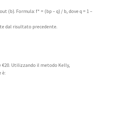
t (b). Formula: f* = (bp – q) / b, dove q = 1 –
te dal risultato precedente.
 €20. Utilizzando il metodo Kelly,
 è: