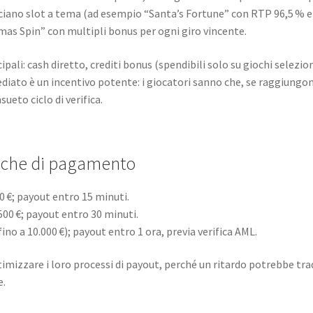
nciano slot a tema (ad esempio “Santa’s Fortune” con RTP 96,5 % e 
mas Spin” con multipli bonus per ogni giro vincente.
ipali: cash diretto, crediti bonus (spendibili solo su giochi selezio
diato è un incentivo potente: i giocatori sanno che, se raggiungono
ueto ciclo di verifica.
tiche di pagamento
0 €; payout entro 15 minuti.
.500 €; payout entro 30 minuti.
no a 10.000 €); payout entro 1 ora, previa verifica AML.
imizzare i loro processi di payout, perché un ritardo potrebbe trad
e.