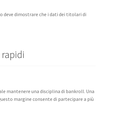
o deve dimostrare che i dati dei titolari di
 rapidi
le mantenere una disciplina di bankroll. Una
Questo margine consente di partecipare a più