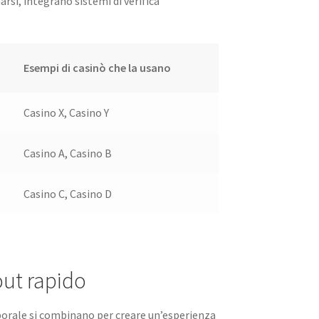
arsi, integrano sistemi di verifica
Esempi di casinò che la usano
Casino X, Casino Y
Casino A, Casino B
Casino C, Casino D
yout rapido
mporale si combinano per creare un’esperienza