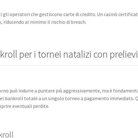
i gli operatori che gestiscono carte di credito. Un casinò certificat
 riducendo al minimo il rischio di breach.
roll per i tornei natalizi con prelievi
giorno può indurre a puntare più aggressivamente, ma è fondamenta
 del bankroll totale a un singolo torneo a pagamento immediato. 
prire eventuali perdite.
kroll