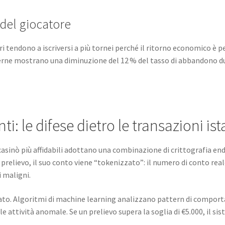
del giocatore
ri tendono a iscriversi a più tornei perché il ritorno economico è 
terne mostrano una diminuzione del 12 % del tasso di abbandono dur
i: le difese dietro le transazioni is
I casinò più affidabili adottano una combinazione di crittografia e
elievo, il suo conto viene “tokenizzato”: il numero di conto reale
i maligni.
ato. Algoritmi di machine learning analizzano pattern di comportam
 attività anomale. Se un prelievo supera la soglia di €5.000, il si