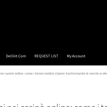
DeOilit.Com
REQUEST LIST
My Account
 Account
News
Request a Quote
ei casinò online: come i tornei natalizi stanno trasformando le vincite in d