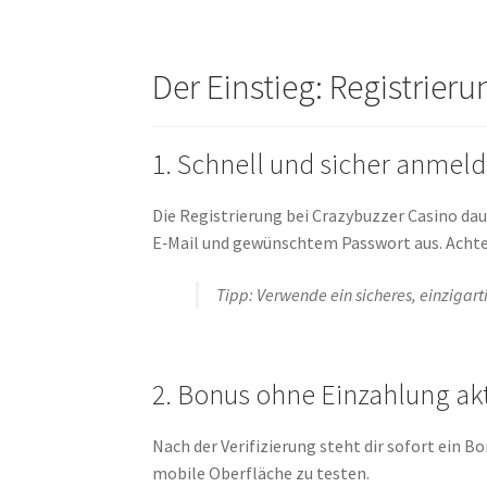
Der Einstieg: Registrieru
1. Schnell und sicher anmel
Die Registrierung bei Crazybuzzer Casino dau
E‑Mail und gewünschtem Passwort aus. Achte d
Tipp: Verwende ein sicheres, einzigart
2. Bonus ohne Einzahlung akt
Nach der Verifizierung steht dir sofort ein B
mobile Oberfläche zu testen.