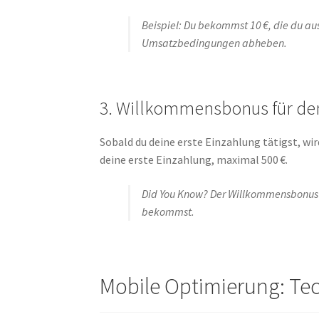
Beispiel: Du bekommst 10 €, die du au
Umsatzbedingungen abheben.
3. Willkommensbonus für de
Sobald du deine erste Einzahlung tätigst, w
deine erste Einzahlung, maximal 500 €.
Did You Know? Der Willkommensbonus vo
bekommst.
Mobile Optimierung: Te