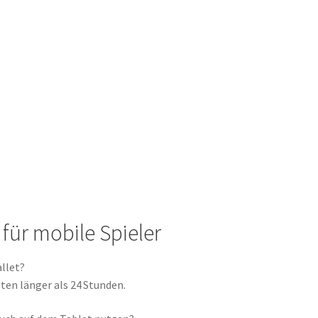
für mobile Spieler
allet?
lten länger als 24 Stunden.