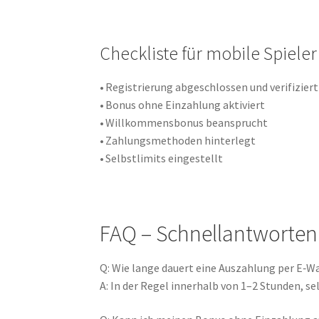
Checkliste für mobile Spieler
• Registrierung abgeschlossen und verifiziert
• Bonus ohne Einzahlung aktiviert
• Willkommensbonus beansprucht
• Zahlungsmethoden hinterlegt
• Selbstlimits eingestellt
FAQ – Schnellantworten 
Q: Wie lange dauert eine Auszahlung per E‑W
A: In der Regel innerhalb von 1–2 Stunden, se