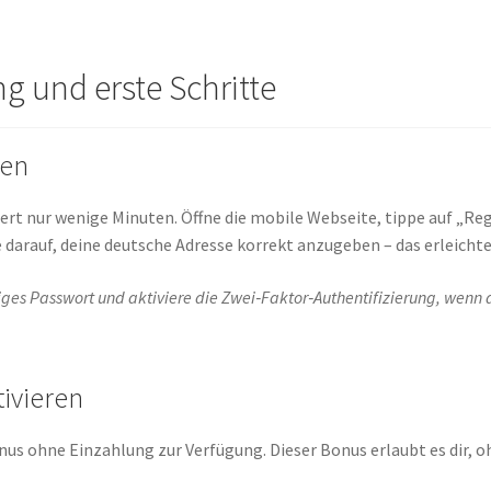
ng und erste Schritte
den
ert nur wenige Minuten. Öffne die mobile Webseite, tippe auf „Reg
arauf, deine deutsche Adresse korrekt anzugeben – das erleichter
iges Passwort und aktiviere die Zwei‑Faktor‑Authentifizierung, wenn 
ivieren
onus ohne Einzahlung zur Verfügung. Dieser Bonus erlaubt es dir, oh