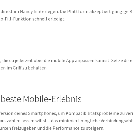
irekt im Handy hinterlegen. Die Plattform akzeptiert gängige K
‑Fill-Funktion schnell erledigt.
, die du jederzeit über die mobile App anpassen kannst. Setze dir e
n im Griff zu behalten.
 beste Mobile‑Erlebnis
‑Version deines Smartphones, um Kompatibilitätsprobleme zu ver
uszahlen lassen willst – das minimiert mögliche Verbindungsabb
rcen freizugeben und die Performance zu steigern.