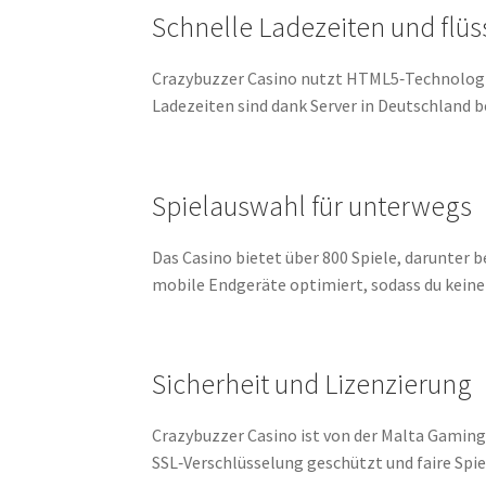
Schnelle Ladezeiten und flüs
Crazybuzzer Casino nutzt HTML5‑Technologie
Ladezeiten sind dank Server in Deutschland b
Spielauswahl für unterwegs
Das Casino bietet über 800 Spiele, darunter b
mobile Endgeräte optimiert, sodass du keine
Sicherheit und Lizenzierung
Crazybuzzer Casino ist von der Malta Gaming
SSL‑Verschlüsselung geschützt und faire Spi