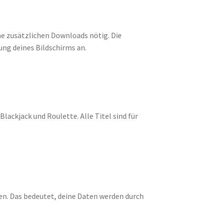
e zusätzlichen Downloads nötig. Die
ung deines Bildschirms an.
 Blackjack und Roulette. Alle Titel sind für
en. Das bedeutet, deine Daten werden durch