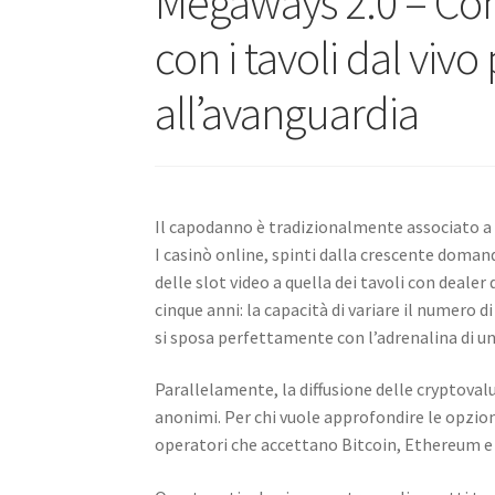
Megaways 2.0 – Com
con i tavoli dal vi
all’avanguardia
Il capodanno è tradizionalmente associato a 
I casinò online, spinti dalla crescente domand
delle slot video a quella dei tavoli con deale
cinque anni: la capacità di variare il numero 
si sposa perfettamente con l’adrenalina di un 
Parallelamente, la diffusione delle cryptoval
anonimi. Per chi vuole approfondire le opzioni
operatori che accettano Bitcoin, Ethereum e 