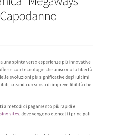
canica “Megaways”
 di Capodanno
 una spinta verso esperienze più innovative.
offerte con tecnologie che uniscono la libertà
elle evoluzioni più significative degli ultimi
sibili, creando un senso di imprevedibilità che
ti a metodi di pagamento più rapidi e
sino sites
, dove vengono elencati i principali