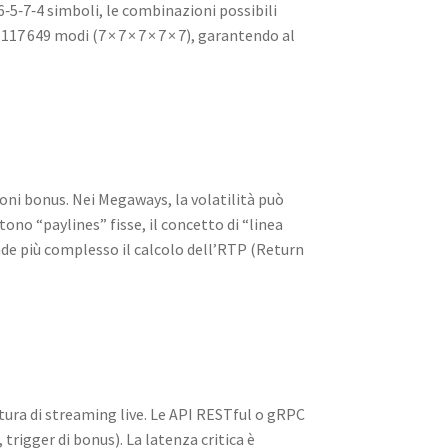
‑6‑5‑7‑4 simboli, le combinazioni possibili
117 649 modi (7 × 7 × 7 × 7 × 7), garantendo al
zioni bonus. Nei Megaways, la volatilità può
ono “paylines” fisse, il concetto di “linea
ende più complesso il calcolo dell’RTP (Return
tura di streaming live. Le API RESTful o gRPC
 trigger di bonus). La latenza critica è