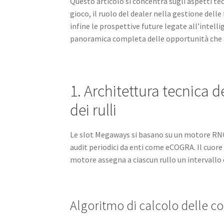
Questo articolo si concentra sugli aspetti te
gioco, il ruolo del dealer nella gestione delle
infine le prospettive future legate all’intelli
panoramica completa delle opportunità che s
1. Architettura tecnica 
dei rulli
Le slot Megaways si basano su un motore RN
audit periodici da enti come eCOGRA. Il cuore de
motore assegna a ciascun rullo un intervallo d
Algoritmo di calcolo delle c