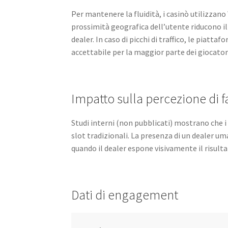
Per mantenere la fluidità, i casinò utilizzano
prossimità geografica dell’utente riducono il
dealer. In caso di picchi di traffico, le pia
accettabile per la maggior parte dei giocator
Impatto sulla percezione di fa
Studi interni (non pubblicati) mostrano che i 
slot tradizionali. La presenza di un dealer u
quando il dealer espone visivamente il risultat
Dati di engagement