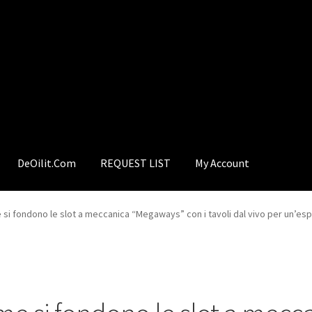
DeOilit.Com
REQUEST LIST
My Account
 Account
News
Request a Quote
i fondono le slot a meccanica “Megaways” con i tavoli dal vivo per un’esp