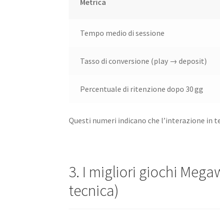
Metrica
Tempo medio di sessione
Tasso di conversione (play → deposit)
Percentuale di ritenzione dopo 30 gg
Questi numeri indicano che l’interazione in t
3. I migliori giochi Megaw
tecnica)