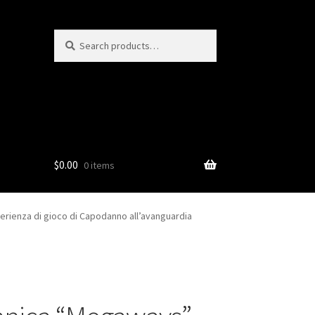
Search
Search
for:
$
0.00
0 items
erienza di gioco di Capodanno all’avanguardia