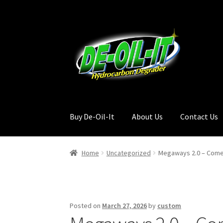
Skip
Skip
to
to
navigation
content
Buy De-Oil-It
About Us
Contact Us
Home
About Us
Cart
Checkout
Contact Us
My
Home
Uncategorized
Megaways 2.0 – Come s
Posted on
March 27, 2026
by
custom