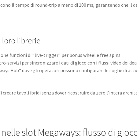
ono il tempo di round‑trip a meno di 100 ms, garantendo che il d
loro librerie
one funzioni di “live‑trigger” per bonus wheel e free spins.
o‑servizi per sincronizzare i dati di gioco con i flussi video dei dea
ways Hub” dove gli operatori possono configurare le soglie di att
reare tavoli ibridi senza dover ricostruire da zero l’intera architet
r nelle slot Megaways: flusso di gioc