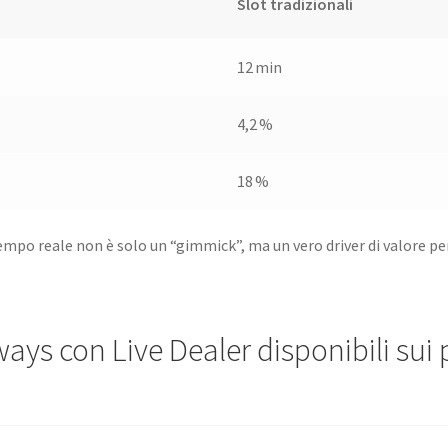
Slot tradizionali
12 min
4,2 %
18 %
empo reale non è solo un “gimmick”, ma un vero driver di valore per
ays con Live Dealer disponibili sui pr