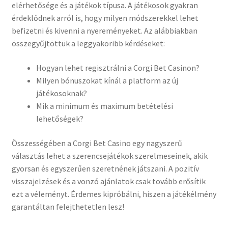
elérhetősége és a játékok típusa. A játékosok gyakran
érdeklődnek arról is, hogy milyen módszerekkel lehet
befizetni és kivenni a nyereményeket. Az alábbiakban
összegyűjtöttük a leggyakoribb kérdéseket:
Hogyan lehet regisztrálni a Corgi Bet Casinon?
Milyen bónuszokat kínál a platform az új
játékosoknak?
Mik a minimum és maximum betételési
lehetőségek?
Összességében a Corgi Bet Casino egy nagyszerű
választás lehet a szerencsejátékok szerelmeseinek, akik
gyorsan és egyszerűen szeretnének játszani. A pozitív
visszajelzések és a vonzó ajánlatok csak tovább erősítik
ezt a véleményt. Érdemes kipróbálni, hiszen a játékélmény
garantáltan felejthetetlen lesz!