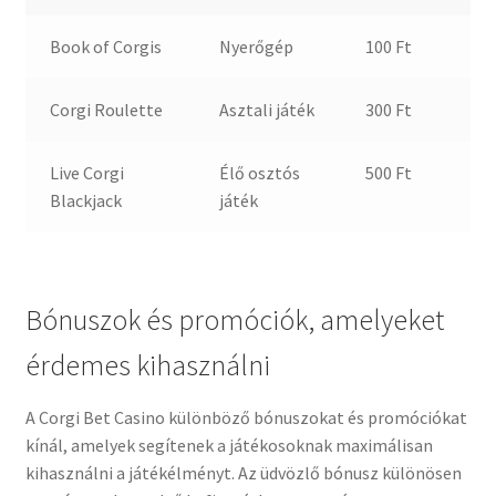
Book of Corgis
Nyerőgép
100 Ft
Corgi Roulette
Asztali játék
300 Ft
Live Corgi
Élő osztós
500 Ft
Blackjack
játék
Bónuszok és promóciók, amelyeket
érdemes kihasználni
A Corgi Bet Casino különböző bónuszokat és promóciókat
kínál, amelyek segítenek a játékosoknak maximálisan
kihasználni a játékélményt. Az üdvözlő bónusz különösen