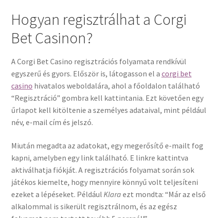
Hogyan regisztrálhat a Corgi
Bet Casinon?
A Corgi Bet Casino regisztrációs folyamata rendkívül
egyszerű és gyors. Először is, látogasson el a
corgi bet
casino
hivatalos weboldalára, ahol a főoldalon található
“Regisztráció” gombra kell kattintania. Ezt követően egy
űrlapot kell kitöltenie a személyes adataival, mint például
név, e-mail cím és jelszó.
Miután megadta az adatokat, egy megerősítő e-mailt fog
kapni, amelyben egy link található. E linkre kattintva
aktiválhatja fiókját. A regisztrációs folyamat során sok
játékos kiemelte, hogy mennyire könnyű volt teljesíteni
ezeket a lépéseket. Például
Klara
ezt mondta: “Már az első
alkalommal is sikerült regisztrálnom, és az egész