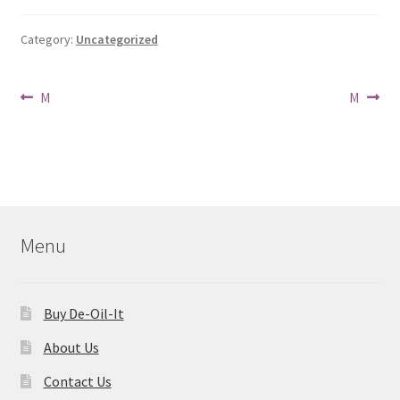
Category:
Uncategorized
Post
Previous
Next
M
M
post:
post:
navigation
Menu
Buy De-Oil-It
About Us
Contact Us