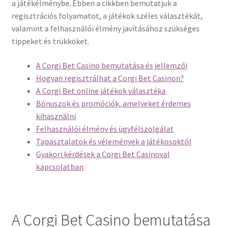
a játékélménybe. Ebben a cikkben bemutatjuk a
regisztrációs folyamatot, a játékok széles választékát,
News
valamint a felhasználói élmény javításához szükséges
tippeket és trükköket.
Request a Quote
A Corgi Bet Casino bemutatása és jellemzői
Hogyan regisztrálhat a Corgi Bet Casinon?
A Corgi Bet online játékok választéka
Bónuszok és promóciók, amelyeket érdemes
kihasználni
Felhasználói élmény és ügyfélszolgálat
Tapasztalatok és vélemények a játékosoktól
Gyakori kérdések a Corgi Bet Casinoval
kapcsolatban
A Corgi Bet Casino bemutatása