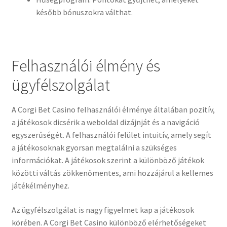
később bónuszokra válthat.
Felhasználói élmény és
ügyfélszolgálat
A Corgi Bet Casino felhasználói élménye általában pozitív,
a játékosok dicsérik a weboldal dizájnját és a navigáció
egyszerűségét. A felhasználói felület intuitív, amely segít
a játékosoknak gyorsan megtalálni a szükséges
információkat. A játékosok szerint a különböző játékok
közötti váltás zökkenőmentes, ami hozzájárul a kellemes
játékélményhez.
Az ügyfélszolgálat is nagy figyelmet kap a játékosok
körében. A Corgi Bet Casino különböző elérhetőségeket