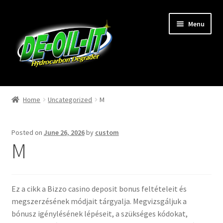
Skip
Skip
Menu
to
to
navigation
content
Home
Home
Uncategorized
M
About Us
Posted on
June 26, 2026
by
custom
Cart
M
Checkout
Ez a cikk a Bizzo casino deposit bonus feltételeit és
Contact Us
megszerzésének módjait tárgyalja. Megvizsgáljuk a
bónusz igénylésének lépéseit, a szükséges kódokat,
My Account