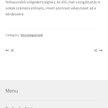
felhasználói elégedettséghez. Az élő chat szolgáltatás is
sokak számára előnyös, mivel azonnali válaszokat ad a
kérdésekre.
Category:
Uncategorized
Post
Previous
Next
M
M
post:
post:
navigation
Menu