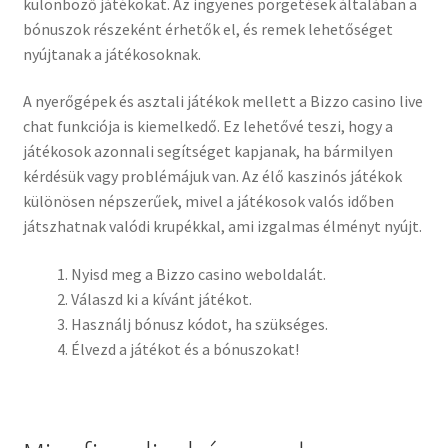
különböző játékokat. Az ingyenes pörgetések általában a
bónuszok részeként érhetők el, és remek lehetőséget
nyújtanak a játékosoknak.
A nyerőgépek és asztali játékok mellett a Bizzo casino live
chat funkciója is kiemelkedő. Ez lehetővé teszi, hogy a
játékosok azonnali segítséget kapjanak, ha bármilyen
kérdésük vagy problémájuk van. Az élő kaszinós játékok
különösen népszerűek, mivel a játékosok valós időben
játszhatnak valódi krupékkal, ami izgalmas élményt nyújt.
Nyisd meg a Bizzo casino weboldalát.
Válaszd ki a kívánt játékot.
Használj bónusz kódot, ha szükséges.
Élvezd a játékot és a bónuszokat!