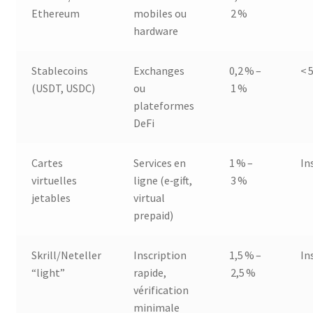
Ethereum
mobiles ou
2 %
hardware
Stablecoins
Exchanges
0,2 % –
< 
(USDT, USDC)
ou
1 %
plateformes
DeFi
Cartes
Services en
1 % –
In
virtuelles
ligne (e‑gift,
3 %
jetables
virtual
prepaid)
Skrill/Neteller
Inscription
1,5 % –
In
“light”
rapide,
2,5 %
vérification
minimale