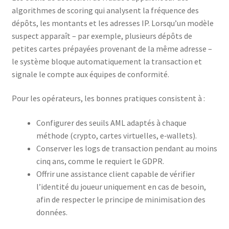
algorithmes de scoring qui analysent la fréquence des
dépôts, les montants et les adresses IP. Lorsqu’un modèle
suspect apparaît – par exemple, plusieurs dépôts de
petites cartes prépayées provenant de la même adresse –
le système bloque automatiquement la transaction et
signale le compte aux équipes de conformité.
Pour les opérateurs, les bonnes pratiques consistent à :
Configurer des seuils AML adaptés à chaque
méthode (crypto, cartes virtuelles, e‑wallets).
Conserver les logs de transaction pendant au moins
cinq ans, comme le requiert le GDPR.
Offrir une assistance client capable de vérifier
l’identité du joueur uniquement en cas de besoin,
afin de respecter le principe de minimisation des
données.