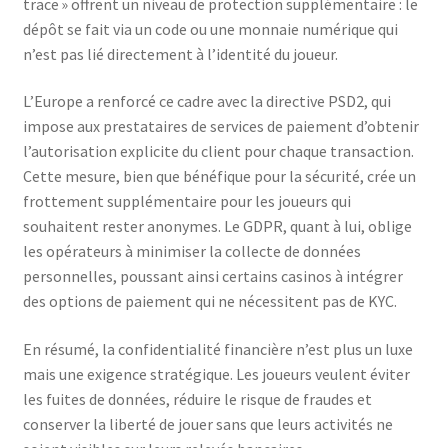
trace » offrent un niveau de protection supplémentaire : le
dépôt se fait via un code ou une monnaie numérique qui
n’est pas lié directement à l’identité du joueur.
L’Europe a renforcé ce cadre avec la directive PSD2, qui
impose aux prestataires de services de paiement d’obtenir
l’autorisation explicite du client pour chaque transaction.
Cette mesure, bien que bénéfique pour la sécurité, crée un
frottement supplémentaire pour les joueurs qui
souhaitent rester anonymes. Le GDPR, quant à lui, oblige
les opérateurs à minimiser la collecte de données
personnelles, poussant ainsi certains casinos à intégrer
des options de paiement qui ne nécessitent pas de KYC.
En résumé, la confidentialité financière n’est plus un luxe
mais une exigence stratégique. Les joueurs veulent éviter
les fuites de données, réduire le risque de fraudes et
conserver la liberté de jouer sans que leurs activités ne