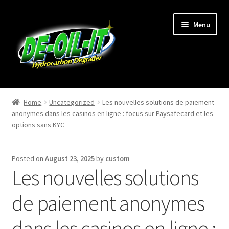
Skip
Skip
Menu
to
to
navigation
content
Home
Home
Uncategorized
Les nouvelles solutions de paiement
anonymes dans les casinos en ligne : focus sur Paysafecard et les
About Us
options sans KYC
Cart
Posted on
August 23, 2025
by
custom
Les nouvelles solutions
Checkout
de paiement anonymes
Contact Us
dans les casinos en ligne :
My Account