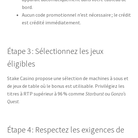
bord.
Aucun code promotionnel n’est nécessaire ; le crédit
est crédité immédiatement.
Étape 3 : Sélectionnez les jeux
éligibles
Stake Casino propose une sélection de machines à sous et
de jeux de table où le bonus est utilisable. Privilégiez les
titres à RTP supérieur à 96 % comme
Starburst
ou
Gonzo’s
Quest
.
Étape 4 : Respectez les exigences de