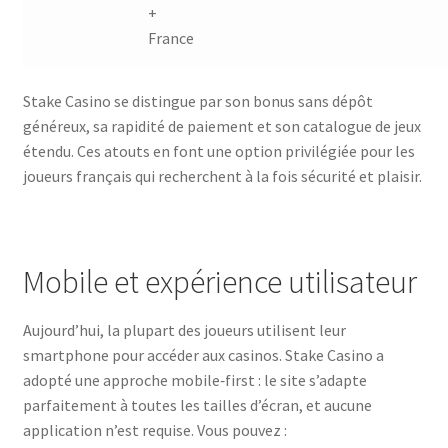
+
France
Stake Casino se distingue par son bonus sans dépôt
généreux, sa rapidité de paiement et son catalogue de jeux
étendu. Ces atouts en font une option privilégiée pour les
joueurs français qui recherchent à la fois sécurité et plaisir.
Mobile et expérience utilisateur
Aujourd’hui, la plupart des joueurs utilisent leur
smartphone pour accéder aux casinos. Stake Casino a
adopté une approche mobile‑first : le site s’adapte
parfaitement à toutes les tailles d’écran, et aucune
application n’est requise. Vous pouvez :