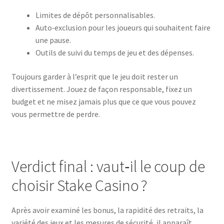
Limites de dépôt personnalisables.
Auto‑exclusion pour les joueurs qui souhaitent faire
une pause.
Outils de suivi du temps de jeu et des dépenses.
Toujours garder à l’esprit que le jeu doit rester un
divertissement. Jouez de façon responsable, fixez un
budget et ne misez jamais plus que ce que vous pouvez
vous permettre de perdre.
Verdict final : vaut‑il le coup de
choisir Stake Casino ?
Après avoir examiné les bonus, la rapidité des retraits, la
variété des jeux et les mesures de sécurité, il apparaît