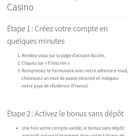
Casino
Étape 1 : Créez votre compte en
quelques minutes
Rendez‑vous sur la page d’accueil du site.
Cliquez sur « S’inscrire ».
Remplissez le formulaire avec votre adresse e‑mail,
choisissez un mot de passe sécurisé et indiquez
votre pays de résidence (France).
Étape 2 : Activez le bonus sans dépôt
Une fois votre compte validé, le bonus sans dépôt
apparaît automatiquement dans votre tableau de