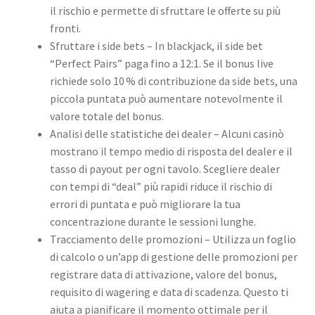
il rischio e permette di sfruttare le offerte su più
fronti.
Sfruttare i side bets – In blackjack, il side bet
“Perfect Pairs” paga fino a 12:1. Se il bonus live
richiede solo 10 % di contribuzione da side bets, una
piccola puntata può aumentare notevolmente il
valore totale del bonus.
Analisi delle statistiche dei dealer – Alcuni casinò
mostrano il tempo medio di risposta del dealer e il
tasso di payout per ogni tavolo. Scegliere dealer
con tempi di “deal” più rapidi riduce il rischio di
errori di puntata e può migliorare la tua
concentrazione durante le sessioni lunghe.
Tracciamento delle promozioni – Utilizza un foglio
di calcolo o un’app di gestione delle promozioni per
registrare data di attivazione, valore del bonus,
requisito di wagering e data di scadenza. Questo ti
aiuta a pianificare il momento ottimale per il