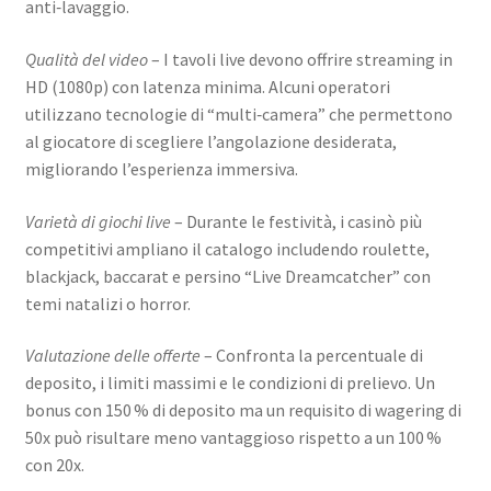
anti‑lavaggio.
Qualità del video
– I tavoli live devono offrire streaming in
HD (1080p) con latenza minima. Alcuni operatori
utilizzano tecnologie di “multi‑camera” che permettono
al giocatore di scegliere l’angolazione desiderata,
migliorando l’esperienza immersiva.
Varietà di giochi live
– Durante le festività, i casinò più
competitivi ampliano il catalogo includendo roulette,
blackjack, baccarat e persino “Live Dreamcatcher” con
temi natalizi o horror.
Valutazione delle offerte
– Confronta la percentuale di
deposito, i limiti massimi e le condizioni di prelievo. Un
bonus con 150 % di deposito ma un requisito di wagering di
50x può risultare meno vantaggioso rispetto a un 100 %
con 20x.