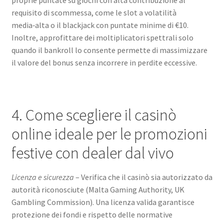
requisito di scommessa, come le slot a volatilità
media‑alta o il blackjack con puntate minime di €10.
Inoltre, approfittare dei moltiplicatori spettrali solo
quando il bankroll lo consente permette di massimizzare
il valore del bonus senza incorrere in perdite eccessive.
4. Come scegliere il casinò
online ideale per le promozioni
festive con dealer dal vivo
Licenza e sicurezza
– Verifica che il casinò sia autorizzato da
autorità riconosciute (Malta Gaming Authority, UK
Gambling Commission). Una licenza valida garantisce
protezione dei fondi e rispetto delle normative