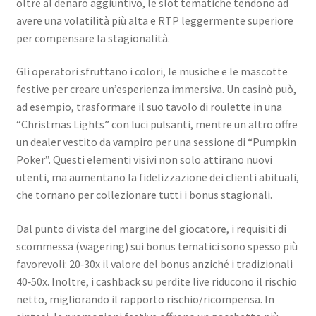
oltre al denaro aggiuntivo, le slot tematiche tendono ad
avere una volatilità più alta e RTP leggermente superiore
per compensare la stagionalità.
Gli operatori sfruttano i colori, le musiche e le mascotte
festive per creare un’esperienza immersiva. Un casinò può,
ad esempio, trasformare il suo tavolo di roulette in una
“Christmas Lights” con luci pulsanti, mentre un altro offre
un dealer vestito da vampiro per una sessione di “Pumpkin
Poker”. Questi elementi visivi non solo attirano nuovi
utenti, ma aumentano la fidelizzazione dei clienti abituali,
che tornano per collezionare tutti i bonus stagionali.
Dal punto di vista del margine del giocatore, i requisiti di
scommessa (wagering) sui bonus tematici sono spesso più
favorevoli: 20‑30x il valore del bonus anziché i tradizionali
40‑50x. Inoltre, i cashback su perdite live riducono il rischio
netto, migliorando il rapporto rischio/ricompensa. In