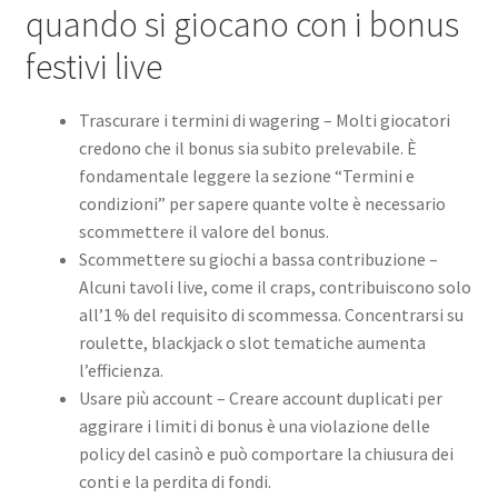
quando si giocano con i bonus
festivi live
Trascurare i termini di wagering – Molti giocatori
credono che il bonus sia subito prelevabile. È
fondamentale leggere la sezione “Termini e
condizioni” per sapere quante volte è necessario
scommettere il valore del bonus.
Scommettere su giochi a bassa contribuzione –
Alcuni tavoli live, come il craps, contribuiscono solo
all’1 % del requisito di scommessa. Concentrarsi su
roulette, blackjack o slot tematiche aumenta
l’efficienza.
Usare più account – Creare account duplicati per
aggirare i limiti di bonus è una violazione delle
policy del casinò e può comportare la chiusura dei
conti e la perdita di fondi.