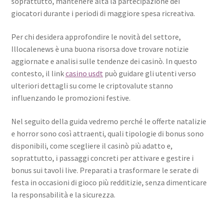
soprattutto, mantenere alta la partecipazione dei
giocatori durante i periodi di maggiore spesa ricreativa.
Per chi desidera approfondire le novità del settore,
Illocalenews è una buona risorsa dove trovare notizie
aggiornate e analisi sulle tendenze dei casinò. In questo
contesto, il link
casino usdt
può guidare gli utenti verso
ulteriori dettagli su come le criptovalute stanno
influenzando le promozioni festive.
Nel seguito della guida vedremo perché le offerte natalizie
e horror sono così attraenti, quali tipologie di bonus sono
disponibili, come scegliere il casinò più adatto e,
soprattutto, i passaggi concreti per attivare e gestire i
bonus sui tavoli live. Preparati a trasformare le serate di
festa in occasioni di gioco più redditizie, senza dimenticare
la responsabilità e la sicurezza.