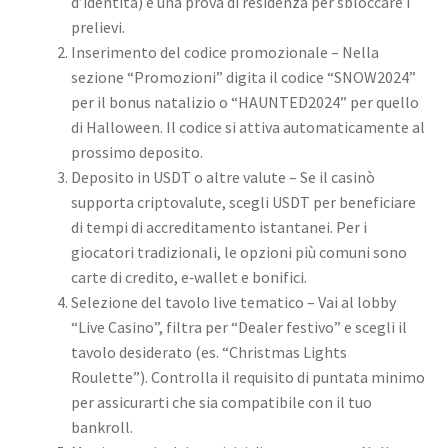
d’identità) e una prova di residenza per sbloccare i
prelievi.
Inserimento del codice promozionale – Nella
sezione “Promozioni” digita il codice “SNOW2024”
per il bonus natalizio o “HAUNTED2024” per quello
di Halloween. Il codice si attiva automaticamente al
prossimo deposito.
Deposito in USDT o altre valute – Se il casinò
supporta criptovalute, scegli USDT per beneficiare
di tempi di accreditamento istantanei. Per i
giocatori tradizionali, le opzioni più comuni sono
carte di credito, e‑wallet e bonifici.
Selezione del tavolo live tematico – Vai al lobby
“Live Casino”, filtra per “Dealer festivo” e scegli il
tavolo desiderato (es. “Christmas Lights
Roulette”). Controlla il requisito di puntata minimo
per assicurarti che sia compatibile con il tuo
bankroll.