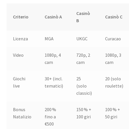
Casinò
Criterio
Casinò A
Casinò C
B
Licenza
MGA
UKGC
Curacao
Video
1080p, 4
720p, 2
1080p, 3
cam
cam
cam
Giochi
30+ (incl.
25
20 (solo
live
tematici)
(solo
roulette)
classici)
Bonus
200 %
150 % +
100 % +
Natalizio
fino a
100 giri
50 giri
€500